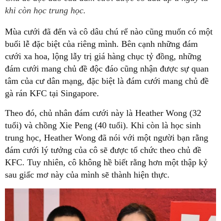
khi còn học trung học.
Mùa cưới đã đến và cô dâu chú rể nào cũng muốn có một
buổi lễ đặc biệt của riêng mình. Bên cạnh những đám
cưới xa hoa, lộng lẫy trị giá hàng chục tỷ đồng, những
đám cưới mang chủ đề độc đáo cũng nhận được sự quan
tâm của cư dân mạng, đặc biệt là đám cưới mang chủ đề
gà rán KFC tại Singapore.
Theo đó, chủ nhân đám cưới này là Heather Wong (32
tuổi) và chồng Xie Peng (40 tuổi). Khi còn là học sinh
trung học, Heather Wong đã nói với một người bạn rằng
đám cưới lý tưởng của cô sẽ được tổ chức theo chủ đề
KFC. Tuy nhiên, cô không hề biết rằng hơn một thập kỷ
sau giấc mơ này của mình sẽ thành hiện thực.