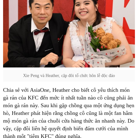
Xie Peng và Heather, cặp đôi tổ chức hôn lễ độc đáo
Chia sẻ với AsiaOne, Heather cho biết cô yêu thích món
gà rán của KFC đến mức ít nhất tuần nào cô cũng phải ăn
món gà rán này. Sau khi gặp chồng qua một ứng dụng hẹn
hò, Heather phát hiện rằng chồng cô cũng là một fan hâm
mộ món gà rán của chuỗi cửa hàng thức ăn nhanh này. Do
vậy, cặp đôi liên hệ quyết định biến đám cưới của mình
thành một "tiệm KFC" đúng nghĩa.