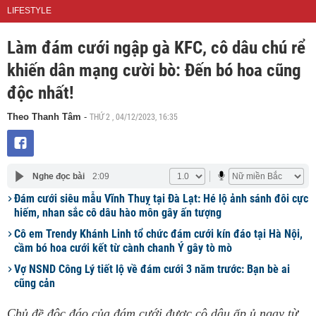
LIFESTYLE
Làm đám cưới ngập gà KFC, cô dâu chú rể
khiến dân mạng cười bò: Đến bó hoa cũng
độc nhất!
THỨ 2 , 04/12/2023, 16:35
Theo Thanh Tâm
-
Nghe đọc bài
2:09
Đám cưới siêu mẫu Vĩnh Thuỵ tại Đà Lạt: Hé lộ ảnh sánh đôi cực
hiếm, nhan sắc cô dâu hào môn gây ấn tượng
Cô em Trendy Khánh Linh tổ chức đám cưới kín đáo tại Hà Nội,
cầm bó hoa cưới kết từ cành chanh Ý gây tò mò
Vợ NSND Công Lý tiết lộ về đám cưới 3 năm trước: Bạn bè ai
cũng cản
Chủ đề độc đáo của đám cưới được cô dâu ấp ủ ngay từ