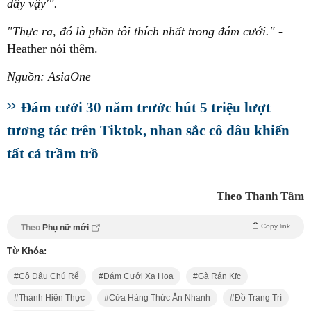
đây vậy'".
"Thực ra, đó là phần tôi thích nhất trong đám cưới."
-
Heather nói thêm.
Nguồn: AsiaOne
Đám cưới 30 năm trước hút 5 triệu lượt
tương tác trên Tiktok, nhan sắc cô dâu khiến
tất cả trầm trồ
Theo Thanh Tâm
Copy link
Theo
Phụ nữ mới
Từ Khóa:
Cô Dâu Chú Rể
Đám Cưới Xa Hoa
Gà Rán Kfc
Thành Hiện Thực
Cửa Hàng Thức Ăn Nhanh
Đồ Trang Trí