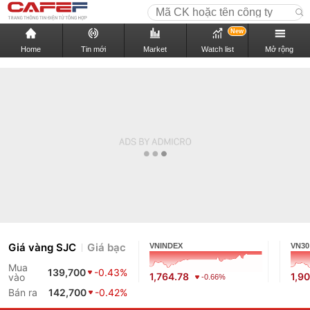
New
Home
Tin mới
Market
Watch list
Mở rộng
Giá vàng SJC
Giá bạc
VNINDEX
VN30
Mua
139,700
-0.43%
1,764.78
1,9
vào
-0.66%
Bán ra
142,700
-0.42%