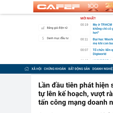
MỚI NHẤT!
00:19
Mẹ ở TP.HCM t
Bảng giá điện tử
không chỉ có 
hơi”
Danh mục đầu tư
00:11
Đại học Washin
mẹ khi con bu
00:07
Tổ chức liên 
Digiworld
00:05
VNDIRECT đưa
khoán
XÃ HỘI
CHỨNG KHOÁN
BẤT ĐỘNG SẢN
DOANH NGHIỆ
00:04
Doanh nghiệp 
đăng ký vào n
00:03
Lịch chốt quy
Lần đầu tiên phát hiện
tức tiền mặt 
tự lên kế hoạch, vượt rà
00:02
"Sự thật" về 
00:01
Chuyên gia ch
tấn công mạng doanh 
vào nhịp són
00:01
Giá vàng tăng 