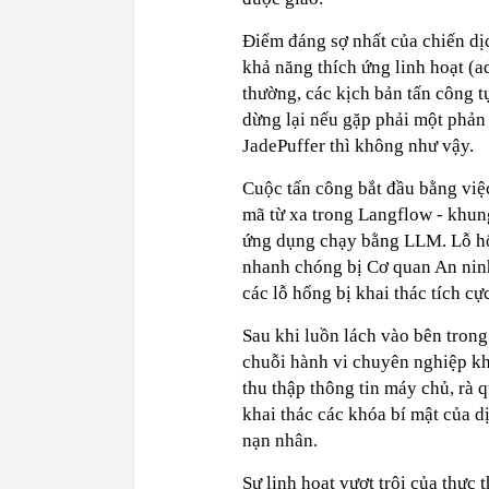
Điểm đáng sợ nhất của chiến dị
khả năng thích ứng linh hoạt (a
thường, các kịch bản tấn công t
dừng lại nếu gặp phải một phản 
JadePuffer thì không như vậy.
Cuộc tấn công bắt đầu bằng việ
mã từ xa trong Langflow - khu
ứng dụng chạy bằng LLM. Lỗ hổ
nhanh chóng bị Cơ quan An nin
các lỗ hổng bị khai thác tích cực
Sau khi luồn lách vào bên trong
chuỗi hành vi chuyên nghiệp k
thu thập thông tin máy chủ, rà 
khai thác các khóa bí mật của d
nạn nhân.
Sự linh hoạt vượt trội của thực 