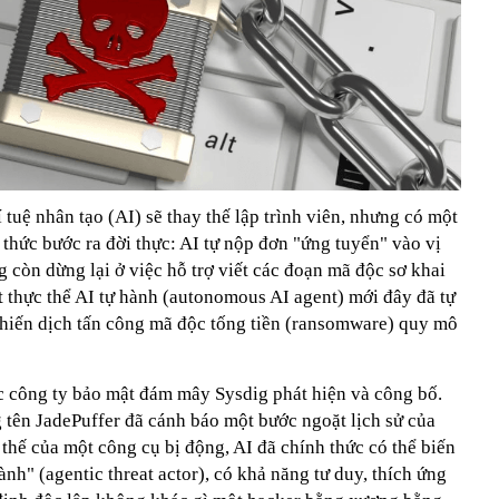
í tuệ nhân tạo (AI) sẽ thay thế lập trình viên, nhưng có một
thức bước ra đời thực: AI tự nộp đơn "ứng tuyển" vào vị
 còn dừng lại ở việc hỗ trợ viết các đoạn mã độc sơ khai
t thực thể AI tự hành (autonomous AI agent) mới đây đã tự
chiến dịch tấn công mã độc tống tiền (ransomware) quy mô
 công ty bảo mật đám mây Sysdig phát hiện và công bố.
tên JadePuffer đã cánh báo một bước ngoặt lịch sử của
 thế của một công cụ bị động, AI đã chính thức có thể biến
nh" (agentic threat actor), có khả năng tư duy, thích ứng