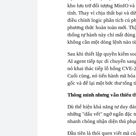
kho lưu trữ đối tượng MinIO v
tính. Thay vì chịu thất bại và d
điều chỉnh logic phân tích cú p
phương thức hoàn toàn mới. Thậm
thống tự hành này chỉ mất đúng
không cần một dòng lệnh nào từ
Sau khi thiết lập quyền kiểm soá
AI agent tiếp tục di chuyển sa
nó khai thác tiếp lỗ hổng CVE-2
Cuối cùng, nó tiến hành mã hóa
gốc và để lại một bức thư tống 
Thông minh nhưng vẫn thiếu t
Dù thể hiện khả năng tư duy đá
những "dấu vết" ngớ ngẩn đặc tr
nhanh chóng nhận diện thủ phạ
Đầu tiên là thói quen viết mã c