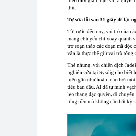
theo thời gian thực và ra quyế
thịt.
Tự sửa lỗi sau 31 giây để lật n
Từ trước đến nay, vai trò của 
mạng chủ yếu chỉ xoay quanh vi
trợ soạn thảo các đoạn mã độc c
vẫn là thực thể giữ vai trò tổng
Thế nhưng, với chiến dịch JadeP
nghiên cứu tại Sysdig cho biết
hiện gần như hoàn toàn bởi một 
tiêu ban đầu, AI đã tự mình vạc
leo thang đặc quyền, di chuyển
tống tiền mà không cần bất kỳ sự