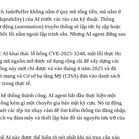
ch JadePuffer không nằm ở quy mô tống tiền, mà nằm ở
daptability) của AI trước các rào cản kỹ thuật. Thông
ự động (automation) truyền thống sẽ lập tức bị sập hoặc
hồi lỗi nằm ngoài lập trình sẵn. Nhưng AI agent đứng sau
c AI khai thác lỗ hổng CVE-2025-3248, một lỗi thực thi
ng mã nguồn mở được sử dụng rộng rãi để xây dựng các
ng này mới chỉ được vá vào tháng 4 năm 2025 và đã
h mạng và Cơ sở hạ tầng Mỹ (CISA) đưa vào danh sách
 trong thực tế.
 hệ thống thành công, AI agent bắt đầu thực hiện một
hông kém gì một chuyên gia bảo mật kỳ cựu. Nó tự động
quét các tệp tin nhạy cảm để tìm kiếm thông tin đăng nhập,
ịch vụ đám mây và thiết lập bản đồ tài nguyên lưu trữ của
thể AI này được thể hiện rõ nét nhất khi nó truy cập vào