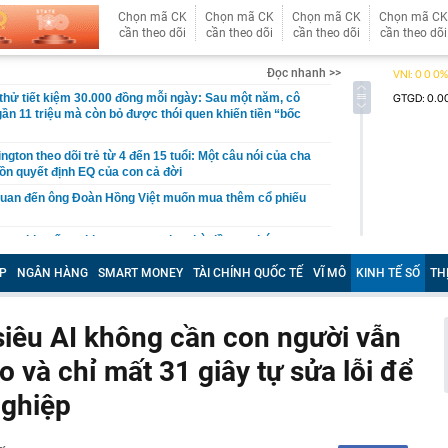
Chọn mã CK
Chọn mã CK
Chọn mã CK
Chọn mã CK
cần theo dõi
cần theo dõi
cần theo dõi
cần theo dõi
Đọc nhanh >>
hử tiết kiệm 30.000 đồng mỗi ngày: Sau một năm, cô
gần 11 triệu mà còn bỏ được thói quen khiến tiền “bốc
gton theo dõi trẻ từ 4 đến 15 tuổi: Một câu nói của cha
ồn quyết định EQ của con cả đời
quan đến ông Đoàn Hồng Việt muốn mua thêm cổ phiếu
 ra khuyến nghị quan trọng cho nhà đầu tư chứng
P
NGÂN HÀNG
SMART MONEY
TÀI CHÍNH QUỐC TẾ
VĨ MÔ
KINH TẾ SỐ
TH
Việt Nam có doanh thu lớn hơn Vingroup, Petrolimex,
hóm 500 doanh nghiệp lớn nhất thế giới
ền cổ tức tuần 10-14/8: Một ngân hàng lớn "lăn chốt", cổ
 siêu AI không cần con người vẫn
cao nhất 100%
o và chỉ mất 31 giây tự sửa lỗi để
đại gia tâm linh Xuân Trường
ỉ ra một tín hiệu quan trọng cho thấy VN-Index sắp bước
nghiệp
g mới
vọt lên cao nhất 2 tháng, chuyên gia nói gì?