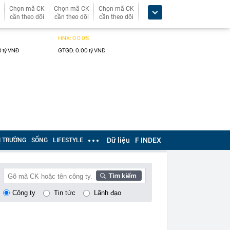
Chọn mã CK
Chọn mã CK
Chọn mã CK
cần theo dõi
cần theo dõi
cần theo dõi
Dữ liệu
F INDEX
Ị TRƯỜNG
SỐNG
LIFESTYLE
Công ty
Tin tức
Lãnh đạo