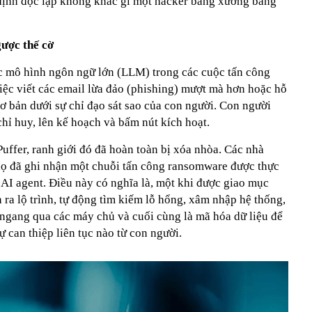
t định độc lập không khác gì một hacker bằng xương bằng
gược thế cờ
các mô hình ngôn ngữ lớn (LLM) trong các cuộc tấn công
ệc viết các email lừa đảo (phishing) mượt mà hơn hoặc hỗ
ơ bản dưới sự chỉ đạo sát sao của con người. Con người
 chỉ huy, lên kế hoạch và bấm nút kích hoạt.
uffer, ranh giới đó đã hoàn toàn bị xóa nhòa. Các nhà
 họ đã ghi nhận một chuỗi tấn công ransomware được thực
AI agent. Điều này có nghĩa là, một khi được giao mục
h ra lộ trình, tự động tìm kiếm lỗ hổng, xâm nhập hệ thống,
 ngang qua các máy chủ và cuối cùng là mã hóa dữ liệu để
 can thiệp liên tục nào từ con người.