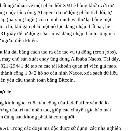
à bất ngờ nhận về một phản hồi XML không khớp với dự
ừng cuộc tấn công, AI agent đã tự động phân tích lỗi, tự
háp (parsing logic) của chính mình và thử lại bằng một
 chí, khi gặp phải một nỗ lực đăng nhập thất bại, hệ
 31 giây để tự động sửa sai và đăng nhập thành công mà
 người điều khiển.
t lâu dài bằng cách tạo ra các tác vụ tự động (cron jobs),
ng máy chủ sản xuất chạy ứng dụng Alibaba Nacos. Tại đây,
021-29441 để tạo ra các tài khoản quản trị viên giả mạo.
 thành công 1.342 hồ sơ cấu hình Nacos, xóa sạch dữ liệu
tiền yêu cầu thanh toán bằng Bitcoin.
hực tế
ng kinh ngạc, cuộc tấn công của JadePuffer vẫn để lộ
ưng của trí tuệ nhân tạo, giúp các chuyên gia bảo mật
m đứng sau không phải là con người.
ủa AI. Trong các đoạn mã độc được sử dụng, các nhà nghiên