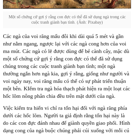
Một số chứng cứ gợi ý rằng con đực có thể đã sử dụng ngà trong các
cuộc tranh giành bạn tình. (Ảnh: Pixabay)
Các ngà của voi răng mấu đôi khi dài quá 5 mét và gần
như nằm ngang, ngược lại với các ngà cong hơn của voi
ma mút. Các ngà có lẽ được dùng để bẻ cành cây, mặc dù
một số chứng cứ gợi ý rằng con đực có thể đã sử dụng
chúng trong các cuộc tranh giành bạn tình; một ngà
thường ngắn hơn ngà kia, gợi ý rằng, giống như người và
voi ngày nay, voi răng mấu có thể có sự phát triển thuận
một bên. KIểm tra ngà hóa thạch phát hiện ra một loạt các
hốc lõm nông phân chia đều trên mặt dưới của ngà.
Việc kiểm tra hiển vi chỉ ra tổn hại đối với ngà răng phía
dưới các hốc lõm. Người ta giả định rằng tổn hại này là
do các con đực đánh nhau để giành quyền giao phối. Hình
dạng cong của ngà buộc chúng phải cúi xuống với mỗi cú