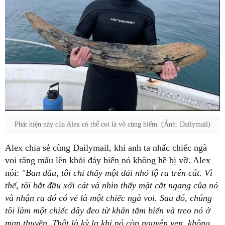
Phát hiện này của Alex có thể coi là vô cùng hiếm. (Ảnh: Dailymail)
Alex chia sẻ cùng Dailymail, khi anh ta nhấc chiếc ngà
voi răng mấu lên khỏi đáy biển nó không hề bị vỡ. Alex
nói:
"Ban đầu, tôi chỉ thấy một dải nhỏ lộ ra trên cát. Vì
thế, tôi bắt đầu xới cát và nhìn thấy mặt cắt ngang của nó
và nhận ra đó có vẻ là một chiếc ngà voi. Sau đó, chúng
tôi làm một chiếc dây đeo từ khăn tắm biển và treo nó ở
mạn thuyền. Thật là kỳ lạ khi nó còn nguyên vẹn, không