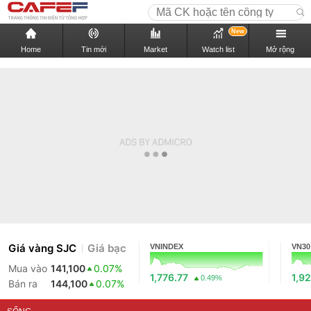
New
Home
Tin mới
Market
Watch list
Mở rộng
Giá vàng SJC
Giá bạc
VNINDEX
VN30
Mua vào
141,100
0.07%
1,776.77
1,92
0.49%
Bán ra
144,100
0.07%