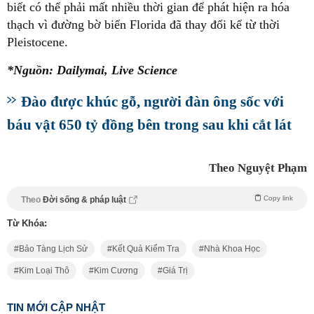
biết có thể phải mất nhiều thời gian để phát hiện ra hóa
thạch vì đường bờ biển Florida đã thay đổi kể từ thời
Pleistocene.
*Nguồn: Dailymai, Live Science
Đào được khúc gỗ, người đàn ông sốc với
báu vật 650 tỷ đồng bên trong sau khi cắt lát
Theo Nguyệt Phạm
Copy link
Theo
Đời sống & pháp luật
Từ Khóa:
Bảo Tàng Lịch Sử
Kết Quả Kiểm Tra
Nhà Khoa Học
Kim Loại Thô
Kim Cương
Giá Trị
TIN MỚI CẬP NHẬT