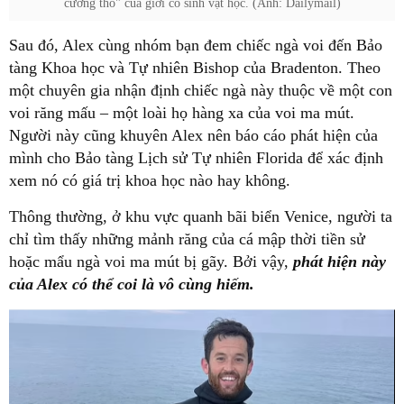
cương thô" của giới cổ sinh vật học. (Ảnh: Dailymail)
Sau đó, Alex cùng nhóm bạn đem chiếc ngà voi đến Bảo
tàng Khoa học và Tự nhiên Bishop của Bradenton. Theo
một chuyên gia nhận định chiếc ngà này thuộc về một con
voi răng mấu – một loài họ hàng xa của voi ma mút.
Người này cũng khuyên Alex nên báo cáo phát hiện của
mình cho Bảo tàng Lịch sử Tự nhiên Florida để xác định
xem nó có giá trị khoa học nào hay không.
Thông thường, ở khu vực quanh bãi biển Venice, người ta
chỉ tìm thấy những mảnh răng của cá mập thời tiền sử
hoặc mẩu ngà voi ma mút bị gãy. Bởi vậy,
phát hiện này
của Alex có thể coi là vô cùng hiếm.