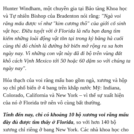
Hunter Windham, một chuyên gia tại Bảo tàng Khoa học
và Tự nhiên Bishop của Bradenton nói rằng:
"Ngà voi
răng mấu được ví như "kim cương thô" của giới cổ sinh
vật học. Điều tuyệt vời ở Florida là nếu bạn đang tìm
kiếm những loài động vật tồn tại trong kỷ băng hà cuối
cùng thì đó chính là đường bờ biển mở rộng ra xa hơn
ngày nay. Vì những con vật này đã đi bộ trên vùng đất
khô cách Vịnh Mexico tới 50 hoặc 60 dặm so với chúng ta
ngày nay".
Hóa thạch của voi răng mấu bao gồm ngà, xương và hộp
sọ chỉ phổ biến ở 4 bang trên khắp nước Mỹ: Indiana,
Colorado, California và New York – vì thế sự xuất hiện
của nó ở Florida trở nên vô cùng bất thường.
Tính đến nay, chỉ có khoảng 10 bộ xương voi răng mấu
đầy đủ được tìm thấy ở Florida
, so với hơn 140 bộ
xương chỉ riêng ở bang New York. Các nhà khoa học cho