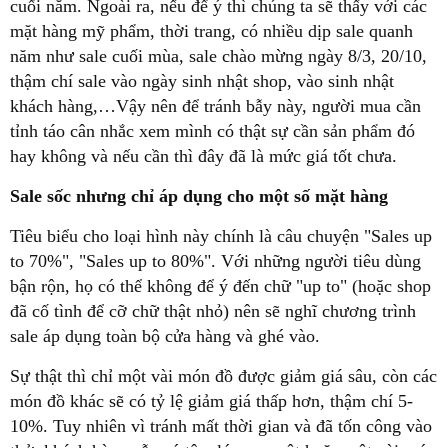
cuối năm. Ngoài ra, nếu để ý thì chúng ta sẽ thấy với các
mặt hàng mỹ phẩm, thời trang, có nhiều dịp sale quanh
năm như sale cuối mùa, sale chào mừng ngày 8/3, 20/10,
thậm chí sale vào ngày sinh nhật shop, vào sinh nhật
khách hàng,…Vậy nên để tránh bẫy này, người mua cần
tỉnh táo cân nhắc xem mình có thật sự cần sản phẩm đó
hay không và nếu cần thì đây đã là mức giá tốt chưa.
Sale sốc nhưng chỉ áp dụng cho một số mặt hàng
Tiêu biểu cho loại hình này chính là câu chuyện "Sales up
to 70%", "Sales up to 80%". Với những người tiêu dùng
bận rộn, họ có thể không để ý đến chữ "up to" (hoặc shop
đã cố tình để cỡ chữ thật nhỏ) nên sẽ nghĩ chương trình
sale áp dụng toàn bộ cửa hàng và ghé vào.
Sự thật thì chỉ một vài món đồ được giảm giá sâu, còn các
món đồ khác sẽ có tỷ lệ giảm giá thấp hơn, thậm chí 5-
10%. Tuy nhiên vì tránh mất thời gian và đã tốn công vào