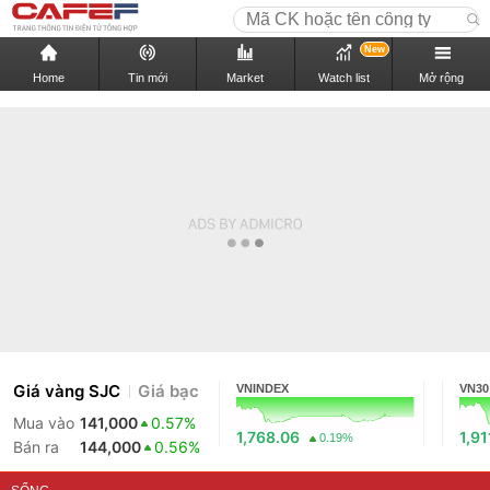
New
Home
Tin mới
Market
Watch list
Mở rộng
Giá vàng SJC
Giá bạc
VNINDEX
VN30
Mua vào
141,000
0.57%
1,768.06
1,91
0.19%
Bán ra
144,000
0.56%