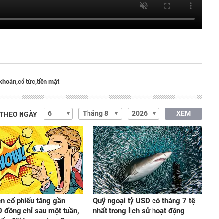
khoán,
cổ tức,
tiền mặt
XEM
 THEO NGÀY
ện cổ phiếu tăng gần
Quỹ ngoại tỷ USD có tháng 7 tệ
 đồng chỉ sau một tuần,
nhất trong lịch sử hoạt động