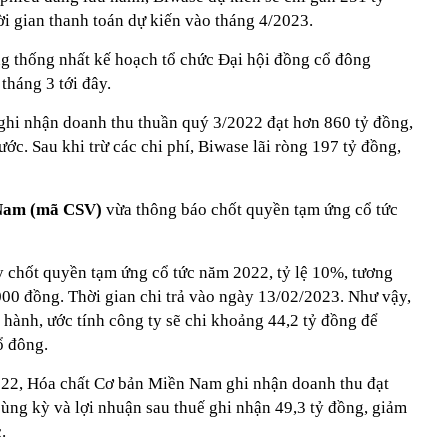
ời gian thanh toán dự kiến vào tháng 4/2023.
 thống nhất kế hoạch tổ chức Đại hội đồng cổ đông
tháng 3 tới đây.
ghi nhận doanh thu thuần quý 3/2022 đạt hơn 860 tỷ đồng,
ớc. Sau khi trừ các chi phí, Biwase lãi ròng 197 tỷ đồng,
 Nam (mã CSV)
vừa thông báo chốt quyền tạm ứng cổ tức
y chốt quyền tạm ứng cổ tức năm 2022, tỷ lệ 10%, tương
000 đồng. Thời gian chi trả vào ngày 13/02/2023. Như vậy,
u hành, ước tính công ty sẽ chi khoảng 44,2 tỷ đồng để
ổ đông.
022, Hóa chất Cơ bản Miền Nam ghi nhận doanh thu đạt
ùng kỳ và lợi nhuận sau thuế ghi nhận 49,3 tỷ đồng, giảm
.