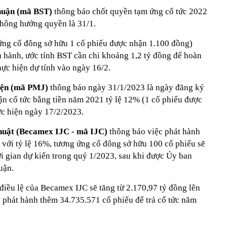
Thuận (mã BST)
thông báo chốt quyền tạm ứng cổ tức 2022
không hưởng quyền là 31/1.
 ứng cổ đông sở hữu 1 cổ phiếu được nhận 1.100 đồng)
u hành, ước tính BST cần chi khoảng 1,2 tỷ đồng để hoàn
hực hiện dự tính vào ngày 16/2.
điện (mã PMJ)
thông báo ngày 31/1/2023 là ngày đăng ký
ận cổ tức bằng tiền năm 2021 tỷ lệ 12% (1 cổ phiếu được
ực hiện ngày 17/2/2023.
huật (Becamex IJC - mã IJC)
thông báo việc phát hành
 với tỷ lệ 16%, tương ứng cổ đông sở hữu 100 cổ phiếu sẽ
i gian dự kiến trong quý 1/2023, sau khi được Ủy ban
uận.
điều lệ của Becamex IJC sẽ tăng từ 2.170,97 tỷ đồng lên
n phát hành thêm 34.735.571 cổ phiếu để trả cổ tức năm