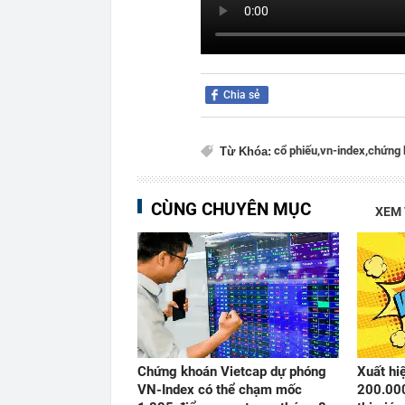
Chia sẻ
cổ phiếu,
vn-index,
chứng 
Từ Khóa:
CÙNG CHUYÊN MỤC
XEM
Chứng khoán Vietcap dự phóng
Xuất hi
VN-Index có thể chạm mốc
200.000