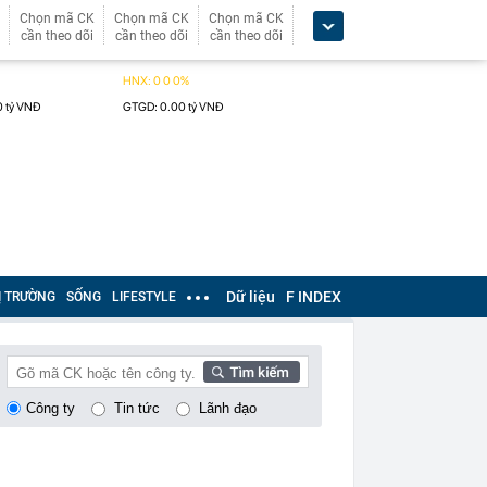
Chọn mã CK
Chọn mã CK
Chọn mã CK
cần theo dõi
cần theo dõi
cần theo dõi
Dữ liệu
F INDEX
Ị TRƯỜNG
SỐNG
LIFESTYLE
Công ty
Tin tức
Lãnh đạo