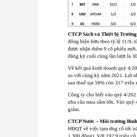
CTCP Sách và Thiết bị Trườn
đông hiện hữu theo tỷ lệ 11:9, t
được nhận thêm 9 cổ phiếu mớ
đăng ký cuối cùng lần lượt là 30
Về kết quả kinh doanh quý 4/2
so với cùng kỳ năm 2021. Lợi 
sau thuế sụt 58% còn 317 triệu 
Công ty cho biết vào quý 4/202
nhu cầu mua sắm lớn. Vào quý 4
giảm.
CTCP Nước – Môi trường Bìn
HĐQT về việc tạm ứng cổ tức nă
1.300 đồng). Với 192,9 triệu cổ