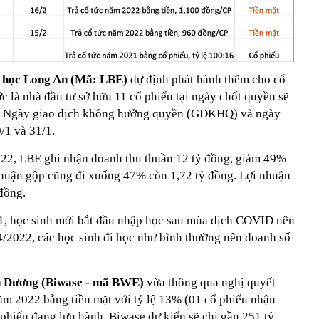
g học Long An (Mã: LBE)
dự định phát hành thêm cho cổ
ức là nhà đầu tư sở hữu 11 cổ phiếu tại ngày chốt quyền sẽ
i. Ngày giao dịch không hưởng quyền (GDKHQ) và ngày
/1 và 31/1.
022, LBE ghi nhận doanh thu thuần 12 tỷ đồng, giảm 49%
nhuận gộp cũng đi xuống 47% còn 1,72 tỷ đồng. Lợi nhuận
đồng.
1, học sinh mới bắt đầu nhập học sau mùa dịch COVID nên
/2022, các học sinh đi học như bình thường nên doanh số
h Dương (Biwase - mã BWE)
vừa thông qua nghị quyết
m 2022 bằng tiền mặt với tỷ lệ 13% (01 cổ phiếu nhận
 phiếu đang lưu hành, Biwase dự kiến sẽ chi gần 251 tỷ