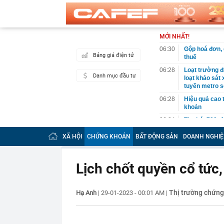
MỚI NHẤT!
06:30
Gộp hoá đơn, d
Bảng giá điện tử
thuế
06:28
Loạt trường đạ
Danh mục đầu tư
loạt khảo sát
tuyến metro s
06:28
Hiệu quả cao 
khoản
06:24
Thu hút 700 t
dẫn vốn chủ l
XÃ HỘI
CHỨNG KHOÁN
BẤT ĐỘNG SẢN
DOANH NGHIỆ
06:20
Vì sao ngày c
thiết bị giải
06:13
Từ nhà tập th
Lịch chốt quyền cổ tức
ha: Mô hình c
06:02
9 loại quả gi
Thị trường chứn
Hạ Anh
|
29-01-2023 - 00:01 AM
|
06:01
Trồng loại qu
bất ngờ trúng 
06:00
Việt Nam có n