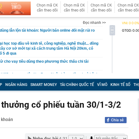
Chọn mã CK
Chọn mã CK
Chọn mã CK
Chọn mã CK
cần theo dõi
cần theo dõi
cần theo dõi
cần theo dõi
Đọc nhanh >>
ùng lẫn lộn tài khoản: Người bán online đối mặt rủi ro
i học top đầu về kinh tế, công nghiệp, nghệ thuật... đồng
 xây cơ sở mới tại xã cách trung tâm Hà Nội 20km, có
ố 5 đi qua
từ cho vay tiêu dùng theo phương thức thấu chi tài
ỷ USD cho mục tiêu Net Zero: Ngân hàng giữ vai trò kênh
ực
P
NGÂN HÀNG
SMART MONEY
TÀI CHÍNH QUỐC TẾ
VĨ MÔ
KINH TẾ SỐ
TH
àng nhiều gia đình không còn phụ thuộc vào giàn phơi? 1
 phóng cả ban công đang trở thành xu hướng mới
ể 30 m², “chuồng cọp” san sát đến đại đô thị hàng trăm
, thưởng cổ phiếu tuần 30/1-3/2
ăn hộ chung cư đã thay đổi đến "chóng mặt"
àu omega-3 bậc nhất
g khoán
Chia sẻ
ả ‘đến từ thiên đường’ của Việt Nam, anh nông dân Ấn Độ
lớn, chỉ bán hạt giống cũng kiếm bộn tiền
ơi "1 con gà gáy 3 nước cùng nghe" ở ngay miền Bắc:
4:31
Nghe đọc bài