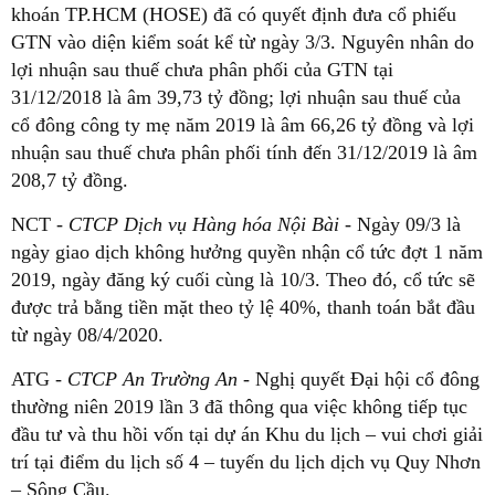
khoán TP.HCM (HOSE) đã có quyết định đưa cổ phiếu
GTN vào diện kiểm soát kể từ ngày 3/3. Nguyên nhân do
lợi nhuận sau thuế chưa phân phối của GTN tại
31/12/2018 là âm 39,73 tỷ đồng; lợi nhuận sau thuế của
cổ đông công ty mẹ năm 2019 là âm 66,26 tỷ đồng và lợi
nhuận sau thuế chưa phân phối tính đến 31/12/2019 là âm
208,7 tỷ đồng.
NCT -
CTCP Dịch vụ Hàng hóa Nội Bài -
Ngày 09/3 là
ngày giao dịch không hưởng quyền nhận cổ tức đợt 1 năm
2019, ngày đăng ký cuối cùng là 10/3. Theo đó, cổ tức sẽ
được trả bằng tiền mặt theo tỷ lệ 40%, thanh toán bắt đầu
từ ngày 08/4/2020.
ATG
- CTCP An Trường An
- Nghị quyết Đại hội cổ đông
thường niên 2019 lần 3 đã thông qua việc không tiếp tục
đầu tư và thu hồi vốn tại dự án Khu du lịch – vui chơi giải
trí tại điểm du lịch số 4 – tuyến du lịch dịch vụ Quy Nhơn
– Sông Cầu.