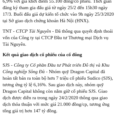
6,9% với giá khởi điểm 55.100 đồng/cổ phiếu. Thời gian
đăng ký tham gia đấu giá từ ngày 25/2 đến 15h30 ngày
17/3. Buổi đấu giá dự kiến tổ chức vào 9h ngày 25/3/2020
tại Sở giao dịch chứng khoán Hà Nội (HNX).
TNT -
CTCP Tài Nguyên
- Đã thông qua quyết định thoái
vốn của Công ty tại CTCP Đầu tư Thương mại Dịch vụ
Tài Nguyên.
Kết quả giao dịch cổ phiếu của cổ đông
SJS -
Công ty Cổ phần Đầu tư Phát triển Đô thị và Khu
Công nghiệp Sông Đà -
Nhóm quỹ Dragon Capital đã
hoàn tất bán ra toàn bộ hơn 7 triệu cổ phiếu Sudico (SJS),
tương ứng tỷ lệ 6,16%. Sau giao dịch này, nhóm quỹ
Dragon Capital không còn nắm giữ cổ phiếu SJS. Giao
dịch được diễn ra trong ngày 24/2/2020 thông qua giao
dịch thỏa thuận với mức giá 21.000 đồng/cp, tương ứng
tổng giá trị hơn 147 tỷ đồng.