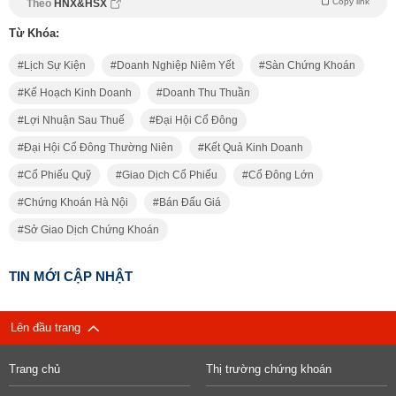
Copy link
Theo
HNX&HSX
Từ Khóa:
Lịch Sự Kiện
Doanh Nghiệp Niêm Yết
Sàn Chứng Khoán
Kế Hoạch Kinh Doanh
Doanh Thu Thuần
Lợi Nhuận Sau Thuế
Đại Hội Cổ Đông
Đại Hội Cổ Đông Thường Niên
Kết Quả Kinh Doanh
Cổ Phiếu Quỹ
Giao Dịch Cổ Phiếu
Cổ Đông Lớn
Chứng Khoán Hà Nội
Bán Đấu Giá
Sở Giao Dịch Chứng Khoán
TIN MỚI CẬP NHẬT
Lên đầu trang
Trang chủ
Thị trường chứng khoán