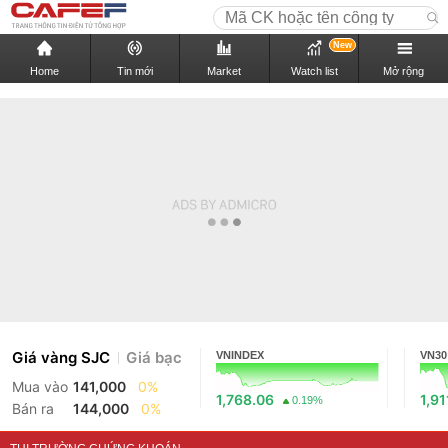
New
Home
Tin mới
Market
Watch list
Mở rộng
Giá vàng SJC
Giá bạc
VNINDEX
VN30
Mua vào
141,000
0%
1,768.06
1,91
0.19%
Bán ra
144,000
0%