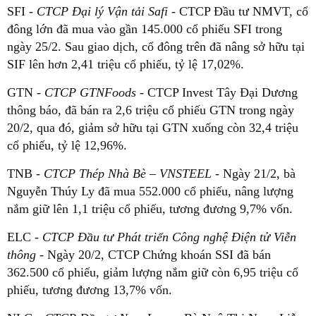
SFI -
CTCP Đại lý Vận tải Safi -
CTCP Đầu tư NMVT, cổ
đông lớn đã mua vào gần 145.000 cổ phiếu SFI trong
ngày 25/2. Sau giao dịch, cổ đông trên đã nâng sở hữu tại
SIF lên hơn 2,41 triệu cổ phiếu, tỷ lệ 17,02%.
GTN -
CTCP GTNFoods
- CTCP Invest Tây Đại Dương
thông báo, đã bán ra 2,6 triệu cổ phiếu GTN trong ngày
20/2, qua đó, giảm sở hữu tại GTN xuống còn 32,4 triệu
cổ phiếu, tỷ lệ 12,96%.
TNB
- CTCP Thép Nhà Bè – VNSTEEL
- Ngày 21/2, bà
Nguyễn Thúy Ly đã mua 552.000 cổ phiếu, nâng lượng
nắm giữ lên 1,1 triệu cổ phiếu, tương đương 9,7% vốn.
ELC
- CTCP Đầu tư Phát triển Công nghệ Điện tử Viễn
thông
- Ngày 20/2, CTCP Chứng khoán SSI đã bán
362.500 cổ phiếu, giảm lượng nắm giữ còn 6,95 triệu cổ
phiếu, tương đương 13,7% vốn.