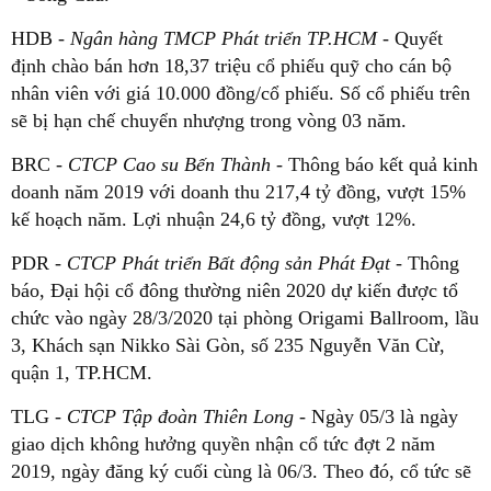
HDB
- Ngân hàng TMCP Phát triển TP.HCM
- Quyết
định chào bán hơn 18,37 triệu cổ phiếu quỹ cho cán bộ
nhân viên với giá 10.000 đồng/cổ phiếu. Số cổ phiếu trên
sẽ bị hạn chế chuyển nhượng trong vòng 03 năm.
BRC -
CTCP Cao su Bến Thành
- Thông báo kết quả kinh
doanh năm 2019 với doanh thu 217,4 tỷ đồng, vượt 15%
kế hoạch năm. Lợi nhuận 24,6 tỷ đồng, vượt 12%.
PDR -
CTCP Phát triển Bất động sản Phát Đạt
- Thông
báo, Đại hội cổ đông thường niên 2020 dự kiến được tổ
chức vào ngày 28/3/2020 tại phòng Origami Ballroom, lầu
3, Khách sạn Nikko Sài Gòn, số 235 Nguyễn Văn Cừ,
quận 1, TP.HCM.
TLG -
CTCP Tập đoàn Thiên Long
- Ngày 05/3 là ngày
giao dịch không hưởng quyền nhận cổ tức đợt 2 năm
2019, ngày đăng ký cuối cùng là 06/3. Theo đó, cổ tức sẽ