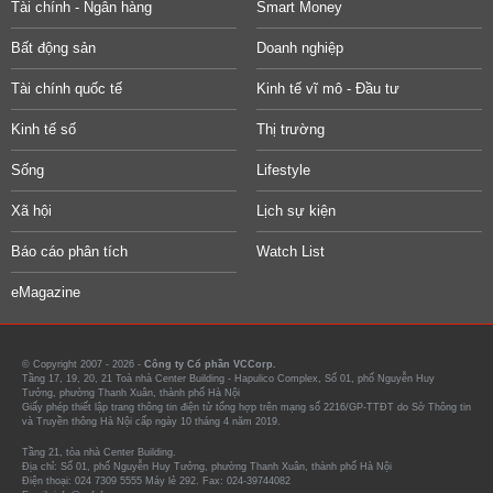
Tài chính - Ngân hàng
Smart Money
Bất động sản
Doanh nghiệp
Tài chính quốc tế
Kinh tế vĩ mô - Đầu tư
Kinh tế số
Thị trường
Sống
Lifestyle
Xã hội
Lịch sự kiện
Báo cáo phân tích
Watch List
eMagazine
© Copyright 2007 - 2026 -
Công ty Cổ phần VCCorp.
Tầng 17, 19, 20, 21 Toà nhà Center Building - Hapulico Complex, Số 01, phố Nguyễn Huy
Tưởng, phường Thanh Xuân, thành phố Hà Nội
Giấy phép thiết lập trang thông tin điện tử tổng hợp trên mạng số 2216/GP-TTĐT do Sở Thông tin
và Truyền thông Hà Nội cấp ngày 10 tháng 4 năm 2019.
Tầng 21, tòa nhà Center Building.
Địa chỉ: Số 01, phố Nguyễn Huy Tưởng, phường Thanh Xuân, thành phố Hà Nội
Điện thoại: 024 7309 5555 Máy lẻ 292. Fax: 024-39744082