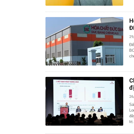
H
Đ
29
Để
BC
ch
C
đ
26
Sá
Lo
đâ
tr