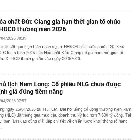
óa chất Đức Giang gia hạn thời gian tổ chức
HĐCĐ thường niên 2026
/04/2026 08:39
 chờ kết quả kiện toàn nhân sự tại ĐHĐCĐ bất thường năm 2026 và
TC kiểm toán 2025 nên Hóa chất Đức Giang sẽ gia hạn thời gian tổ
ức ĐHĐCĐ thường niên vào ngày 30/6/2026.
hủ tịch Nam Long: Cổ phiếu NLG chưa được
ịnh giá đúng tiềm năng
/04/2026 07:57
ng ngày 25/04/2026 tại TP.HCM, Đại hội đồng cổ đông thường niên Nam
ng (NLG) đã thông qua mục tiêu doanh thu kỷ lục hơn 7.600 tỷ đồng. Tại
y, ban lãnh đạo cũng giải đáp chi tiết về chiến lược khơi thông rổ hàng
ị…