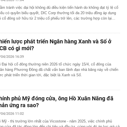
ằm tránh việc đại hội không đủ điều kiện tiến hành do không đạt tỷ lệ cổ
iếu có quyền biểu quyết, DIC Corp thưởng tối đa 20 triệu đồng áp dụng
i cổ đông sở hữu từ 2 triệu cổ phiếu trở lên, các trường hợp còn lại…
hiến lược phát triển Ngân hàng Xanh và Số ở
CB có gì mới?
/04/2026 16:39
i Đại hội cổ đông thường niên 2026 tổ chức ngày 15/4, cổ đông của
ân hàng Phương Đông đã chất vấn ban lãnh đạo nhà băng này về chiến
ợc phát triển thời gian tới, đặc biệt là Xanh và Số.
hính phủ Mỹ đóng cửa, ông Hồ Xuân Năng đã
hản ứng ra sao?
/04/2026 11:02
i Mỹ - thị trường lớn nhất của Vicostone - năm 2025, việc chính phủ
ng cửa đã tác động lớn đến chi tiêu và đầu tư, cùng với đó áp lực giá cả