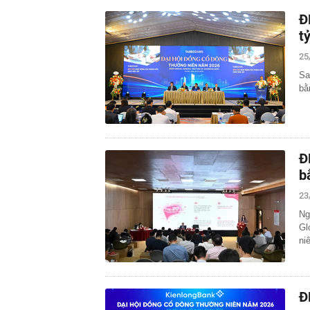
Đ
t
25
Sa
bằ
Đ
b
23
Ng
Gl
ni
Đ