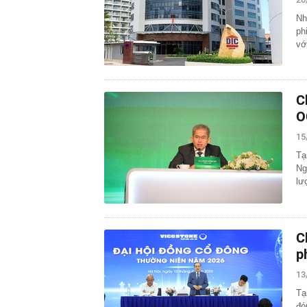
Nh
ph
vớ
C
O
15
Tạ
Ng
lư
C
p
13
Tạ
đó