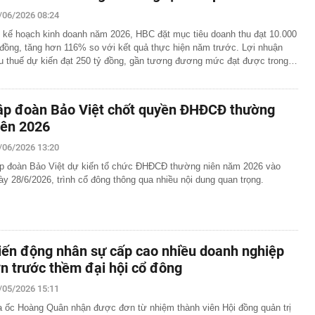
ng” ở độ cao trên 3.000m, điểm đến "trong mơ" của dân
/06/2026 08:24
 hệ thống y khoa tư nhân sở hữu 14 bệnh viện, 2.900
 kế hoạch kinh doanh năm 2026, HBC đặt mục tiêu doanh thu đạt 10.000
vừa được vinh danh "Hệ thống Y khoa tốt nhất Việt Nam
 đồng, tăng hơn 116% so với kết quả thực hiện năm trước. Lợi nhuận
u thuế dự kiến đạt 250 tỷ đồng, gần tương đương mức đạt được trong…
hoán bị HoSE cắt margin trong tháng 8
iệp Việt thu hơn 1 tỷ USD ở nước ngoài trong nửa đầu
i nhuận tăng hơn 120%
ập đoàn Bảo Việt chốt quyền ĐHĐCĐ thường
Vietcap dự phóng VN-Index có thể chạm mốc 1.885 điểm
iên 2026
áng 8
/06/2026 13:20
lượng tiền hơn 62.000 tỷ đồng, lớn hơn cả Vinhomes,
p đoàn Bảo Việt dự kiến tổ chức ĐHĐCĐ thường niên năm 2026 vào
y Điện Máy Xanh, Bách Hóa Xanh, An Khang, vốn hóa
ày 28/6/2026, trình cổ đông thông qua nhiều nội dung quan trọng.
ng DMX
 nhà cổ, phát hiện 'kho báu' gồm 1.000 đồng tiền vàng và
ấu trong nhiều ngăn bí mật - giá trị hơn 18 tỷ đồng
ận biết ngôi nhà có phong thuỷ không thuận lợi
iến động nhân sự cấp cao nhiều doanh nghiệp
ượng khách đến Việt Nam đông nhất 7 tháng đầu năm,
ớn trước thềm đại hội cổ đông
 và Nga, gấp gần 6 lần Ấn Độ
i cây tiết lộ: Khách thường chọn quả to, người trong
/05/2026 15:11
tra 5 chi tiết này trước
a ốc Hoàng Quân nhận được đơn từ nhiệm thành viên Hội đồng quản trị