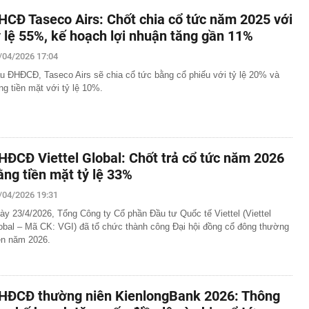
HCĐ Taseco Airs: Chốt chia cổ tức năm 2025 với
ỷ lệ 55%, kế hoạch lợi nhuận tăng gần 11%
/04/2026 17:04
u ĐHĐCĐ, Taseco Airs sẽ chia cổ tức bằng cổ phiếu với tỷ lệ 20% và
ng tiền mặt với tỷ lệ 10%.
HĐCĐ Viettel Global: Chốt trả cổ tức năm 2026
ằng tiền mặt tỷ lệ 33%
/04/2026 19:31
ày 23/4/2026, Tổng Công ty Cổ phần Đầu tư Quốc tế Viettel (Viettel
obal – Mã CK: VGI) đã tổ chức thành công Đại hội đồng cổ đông thường
ên năm 2026.
HĐCĐ thường niên KienlongBank 2026: Thông