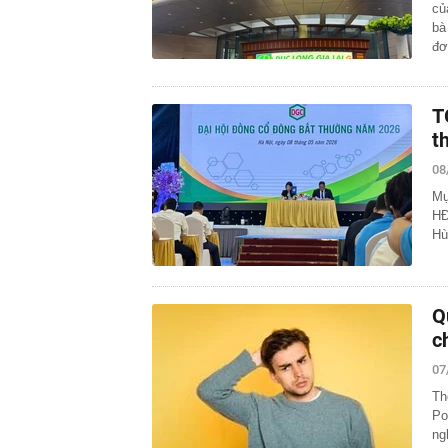
củ
bà
đ
T
t
08
Mụ
HĐ
Hù
Q
c
07
Th
Po
ng