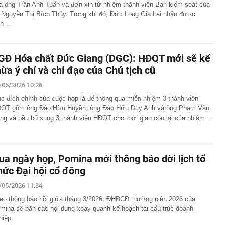
a ông Trần Anh Tuấn và đơn xin từ nhiệm thành viên Ban kiểm soát của
 Nguyễn Thị Bích Thủy. Trong khi đó, Đức Long Gia Lai nhận được
ơn…
GĐ Hóa chất Đức Giang (DGC): HĐQT mới sẽ kế
hừa ý chí và chỉ đạo của Chủ tịch cũ
/05/2026 10:26
c đích chính của cuộc họp là để thông qua miễn nhiệm 3 thành viên
QT gồm ông Đào Hữu Huyền, ông Đào Hữu Duy Anh và ông Phạm Văn
ng và bầu bổ sung 3 thành viên HĐQT cho thời gian còn lại của nhiệm…
ua ngày họp, Pomina mới thông báo dời lịch tổ
hức Đại hội cổ đông
/05/2026 11:34
eo thông báo hồi giữa tháng 3/2026, ĐHĐCĐ thường niên 2026 của
mina sẽ bàn các nội dung xoay quanh kế hoạch tái cấu trúc doanh
hiệp.