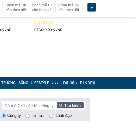
Chọn mã CK
Chọn mã CK
Chọn mã CK
cần theo dõi
cần theo dõi
cần theo dõi
Dữ liệu
F INDEX
Ị TRƯỜNG
SỐNG
LIFESTYLE
Công ty
Tin tức
Lãnh đạo