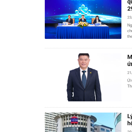
q
2
23
Ng
ch
th
M
ứ
21
Ứn
Th
L
h
20