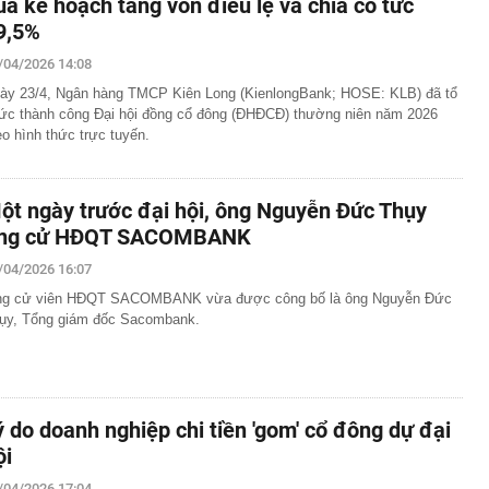
ua kế hoạch tăng vốn điều lệ và chia cổ tức
9,5%
/04/2026 14:08
ày 23/4, Ngân hàng TMCP Kiên Long (KienlongBank; HOSE: KLB) đã tổ
ức thành công Đại hội đồng cổ đông (ĐHĐCĐ) thường niên năm 2026
eo hình thức trực tuyến.
ột ngày trước đại hội, ông Nguyễn Đức Thụy
ng cử HĐQT SACOMBANK
/04/2026 16:07
g cử viên HĐQT SACOMBANK vừa được công bố là ông Nguyễn Đức
ụy, Tổng giám đốc Sacombank.
ý do doanh nghiệp chi tiền 'gom' cổ đông dự đại
ội
/04/2026 17:04