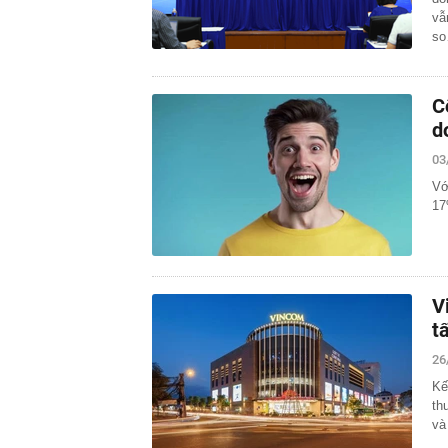
vẫ
s
C
d
03
Vớ
17
V
t
26
Kế
th
và