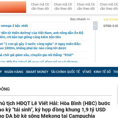
Chọn mã CK
Chọn mã CK
Chọn mã CK
Chọn mã CK
cần theo dõi
cần theo dõi
cần theo dõi
cần theo dõi
Đọc nhanh >>
àu omega-3 bậc nhất
ả ‘đến từ thiên đường’ của Việt Nam, anh nông dân Ấn Độ
lớn, chỉ bán hạt giống cũng kiếm bộn tiền
ơi "1 con gà gáy 3 nước cùng nghe" ở ngay miền Bắc:
ao 1800m, không phải lúc nào cũng tới được
 chờ giá giảm sâu, chuyên gia nói thẳng: “Khó!”
ản: Một lần “đau” để quay về đúng giá trị sẽ tốt hơn
 phấn ngắn hạn rồi lại phải trả giá
P
NGÂN HÀNG
SMART MONEY
TÀI CHÍNH QUỐC TẾ
VĨ MÔ
KINH TẾ SỐ
TH
USD có tháng 7 tệ nhất trong lịch sử hoạt động
 thường từ nhóm cư dân, công an đồng loạt ập vào khám
 hộ tại một khu đô thị ở Gia Lâm: Bóc trần đường dây rửa
 ĐÔNG
0 tỷ
khó nhằn, tài khoản mở mới giảm mạnh
hủ tịch HĐQT Lê Viết Hải: Hòa Bình (HBC) bước
ễn Du SN 1972 mua thành công 1 triệu cổ phiếu, trở
 lớn của công ty dệt may Hoàng Thị Loan
ào kỳ "tái sinh", ký hợp đồng khung 1,9 tỷ USD
đỉnh núi cao thứ 5 Việt Nam, là “ cột mốc thiêng liêng đẹp
ho DA bờ kè sông Mekong tại Campuchia