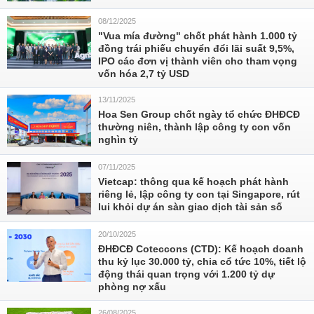
08/12/2025
"Vua mía đường" chốt phát hành 1.000 tỷ
đồng trái phiếu chuyển đổi lãi suất 9,5%,
IPO các đơn vị thành viên cho tham vọng
vốn hóa 2,7 tỷ USD
13/11/2025
Hoa Sen Group chốt ngày tổ chức ĐHĐCĐ
thường niên, thành lập công ty con vốn
nghìn tỷ
07/11/2025
Vietcap: thông qua kế hoạch phát hành
riêng lẻ, lập công ty con tại Singapore, rút
lui khỏi dự án sàn giao dịch tài sản số
20/10/2025
ĐHĐCĐ Coteccons (CTD): Kế hoạch doanh
thu kỷ lục 30.000 tỷ, chia cổ tức 10%, tiết lộ
động thái quan trọng với 1.200 tỷ dự
phòng nợ xấu
26/08/2025