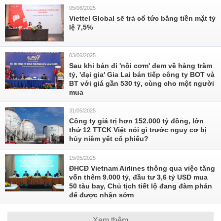
05/06/2025
Viettel Global sẽ trả cổ tức bằng tiền mặt tỷ
lệ 7,5%
03/06/2025
Sau khi bán đi 'nồi cơm' đem về hàng trăm
tỷ, 'đại gia' Gia Lai bán tiếp công ty BOT và
BT với giá gần 530 tỷ, cùng cho một người
mua
31/05/2025
Công ty giá trị hơn 152.000 tỷ đồng, lớn
thứ 12 TTCK Việt nói gì trước nguy cơ bị
hủy niêm yết cổ phiếu?
15/05/2025
ĐHCĐ Vietnam Airlines thông qua việc tăng
vốn thêm 9.000 tỷ, đầu tư 3,6 tỷ USD mua
50 tàu bay, Chủ tịch tiết lộ đang đàm phán
để được nhận sớm
Xem thêm