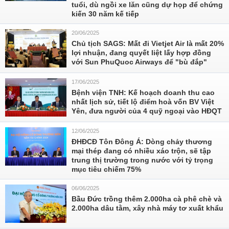
tuổi, dù ngồi xe lăn cũng dự họp để chứng
kiến 30 năm kế tiếp
20/06/2025
Chủ tịch SAGS: Mất đi Vietjet Air là mất 20%
lợi nhuận, đang quyết liệt lấy hợp đồng
với Sun PhuQuoc Airways để "bù đắp"
17/06/2025
Bệnh viện TNH: Kế hoạch doanh thu cao
nhất lịch sử, tiết lộ điểm hoà vốn BV Việt
Yên, đưa người của 4 quỹ ngoại vào HĐQT
12/06/2025
ĐHĐCĐ Tôn Đông Á: Dòng chảy thương
mại thép đang có nhiều xáo trộn, sẽ tập
trung thị trường trong nước với tỷ trọng
mục tiêu chiếm 75%
06/06/2025
Bầu Đức trồng thêm 2.000ha cà phê chè và
2.000ha dâu tằm, xây nhà máy tơ xuất khẩu