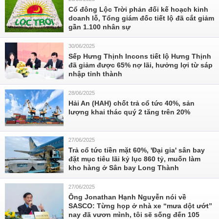
Cổ đông Lộc Trời phản đối kế hoạch kinh
doanh lỗ, Tổng giám đốc tiết lộ đã cắt giảm
gần 1.100 nhân sự
30/06/2025
Sếp Hưng Thịnh Incons tiết lộ Hưng Thịnh
đã giảm được 65% nợ lãi, hưởng lợi từ sáp
nhập tỉnh thành
28/06/2025
Hải An (HAH) chốt trả cổ tức 40%, sản
lượng khai thác quý 2 tăng trên 20%
27/06/2025
Trả cổ tức tiền mặt 60%, 'Đại gia' sân bay
đặt mục tiêu lãi kỷ lục 860 tỷ, muốn làm
kho hàng ở Sân bay Long Thành
27/06/2025
Ông Jonathan Hạnh Nguyễn nói về
SASCO: Từng họp ở nhà xe “mưa dột ướt”
nay đã vươn mình, tôi sẽ sống đến 105