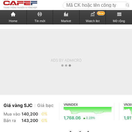
New
Home
Tin mới
Market
Watch list
Mở rộng
Giá vàng SJC
Giá bạc
VNINDEX
VN30
Mua vào
140,200
0%
1,768.06
1,91
0.19%
Bán ra
143,200
0%