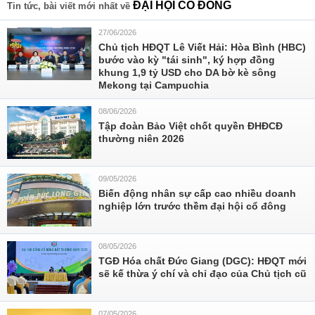
ĐẠI HỘI CỔ ĐÔNG
Tin tức, bài viết mới nhất về
27/06/2026
Chủ tịch HĐQT Lê Viết Hải: Hòa Bình (HBC)
bước vào kỳ "tái sinh", ký hợp đồng
khung 1,9 tỷ USD cho DA bờ kè sông
Mekong tại Campuchia
08/06/2026
Tập đoàn Bảo Việt chốt quyền ĐHĐCĐ
thường niên 2026
09/05/2026
Biến động nhân sự cấp cao nhiều doanh
nghiệp lớn trước thềm đại hội cổ đông
08/05/2026
TGĐ Hóa chất Đức Giang (DGC): HĐQT mới
sẽ kế thừa ý chí và chỉ đạo của Chủ tịch cũ
07/05/2026