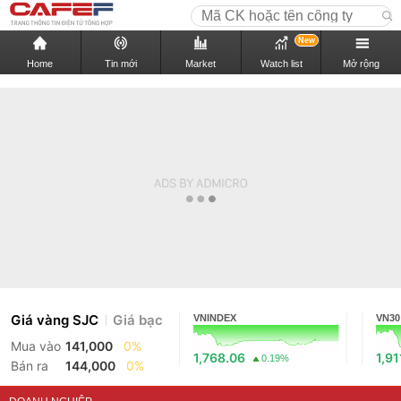
New
Home
Tin mới
Market
Watch list
Mở rộng
Giá vàng SJC
Giá bạc
VNINDEX
VN30
Mua vào
141,000
0%
1,768.06
1,91
0.19%
Bán ra
144,000
0%