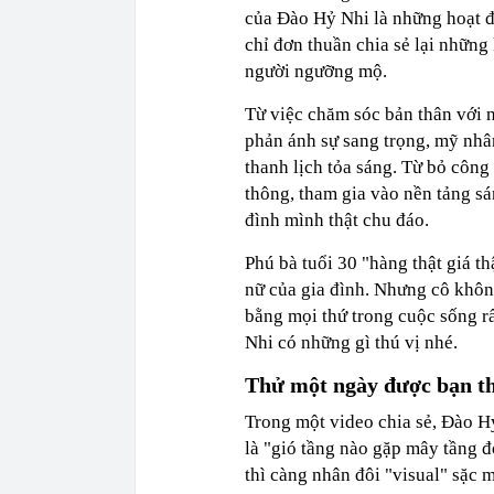
của Đào Hỷ Nhi là những hoạt đ
chỉ đơn thuần chia sẻ lại nhữn
người ngưỡng mộ.
Từ việc chăm sóc bản thân với 
phản ánh sự sang trọng, mỹ nhâ
thanh lịch tỏa sáng. Từ bỏ công
thông, tham gia vào nền tảng s
đình mình thật chu đáo.
Phú bà tuổi 30 "hàng thật giá t
nữ của gia đình. Nhưng cô khôn
bằng mọi thứ trong cuộc sống rấ
Nhi có những gì thú vị nhé.
Thử một ngày được bạn t
Trong một video chia sẻ, Đào 
là "gió tầng nào gặp mây tầng đ
thì càng nhân đôi "visual" sặc 