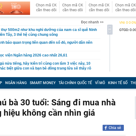
Chọn mã CK
Chọn mã CK
Chọn mã CK
Chọn mã CK
cần theo dõi
cần theo dõi
cần theo dõi
cần theo dõi
Đọc nhanh >>
t thự 500m2 như khu nghỉ dưỡng của nam ca sĩ quê Ninh
iền Tây, 3 thế hệ cùng chung sống
nh báo quan trọng liên quan đến sổ đỏ, người dân nên
ọc viện Ngân hàng 2026 cao nhất 26,61
gủ nửa tiếng, hãy kiên trì cùng con làm 3 việc này, 10
ác biệt giữa con và bạn bè đồng trang lứa sẽ thấy rõ
làm hạ tầng sạc xe điện trên cao tốc Bắc - Nam?
P
NGÂN HÀNG
SMART MONEY
TÀI CHÍNH QUỐC TẾ
VĨ MÔ
KINH TẾ SỐ
TH
sờ gáy': Bảo Tín Mạnh Hải, Mi Hồng làm ăn ra sao?
ạc 7 lần: Samsung và Google chính thức lộ diện kính AI
phẩm của Meta
hú bà 30 tuổi: Sáng đi mua nhà
tạm giam nguyên Trưởng Ban quản lý chung cư Ngô Anh
g hiệu không cần nhìn giá
en Vâu
hức ra mắt xe tay côn cổ điển 150 cc giá 30 triệu đồng
Chia sẻ
 Winner X và Yamaha Exciter