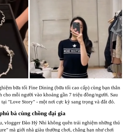
 nghiệm bữa tối Fine Dining (bữa tối cao cấp) cùng bạn thân
nh cho mỗi người vào khoảng gần 7 triệu đồng/người. Sau
a tại "Love Story" - một nơi cực kỳ sang trọng và đắt đỏ.
 phú bà cùng chồng đại gia
u, vlogger Đào Hỷ Nhi không quên trải nghiệm những thú
ure" mà giới nhà giàu thường chơi, chẳng hạn như chơi