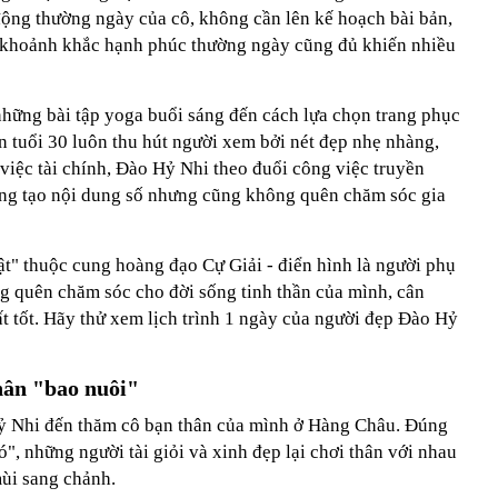
ộng thường ngày của cô, không cần lên kế hoạch bài bản,
g khoảnh khắc hạnh phúc thường ngày cũng đủ khiến nhiều
những bài tập yoga buổi sáng đến cách lựa chọn trang phục
n tuổi 30 luôn thu hút người xem bởi nét đẹp nhẹ nhàng,
 việc tài chính, Đào Hỷ Nhi theo đuổi công việc truyền
áng tạo nội dung số nhưng cũng không quên chăm sóc gia
hật" thuộc cung hoàng đạo Cự Giải - điển hình là người phụ
g quên chăm sóc cho đời sống tinh thần của mình, cân
t tốt. Hãy thử xem lịch trình 1 ngày của người đẹp Đào Hỷ
hân "bao nuôi"
Hỷ Nhi đến thăm cô bạn thân của mình ở Hàng Châu. Đúng
ó", những người tài giỏi và xinh đẹp lại chơi thân với nhau
mùi sang chảnh.