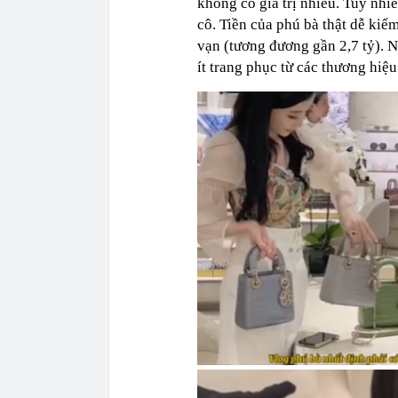
không có giá trị nhiều. Tuy nhi
cô. Tiền của phú bà thật dễ kiế
vạn (tương đương gần 2,7 tỷ). 
ít trang phục từ các thương hiệu