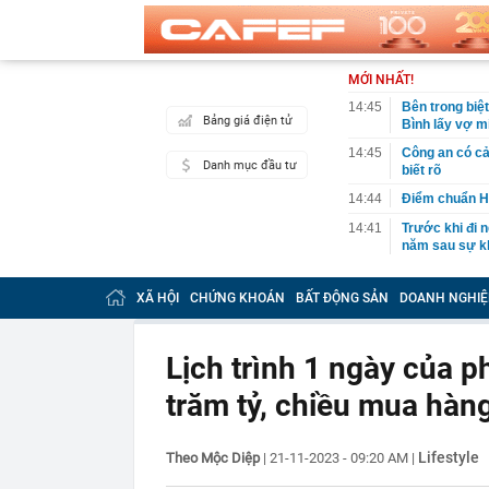
MỚI NHẤT!
14:45
Bên trong biệ
Bảng giá điện tử
Bình lấy vợ m
14:45
Công an có cả
Danh mục đầu tư
biết rõ
14:44
Điểm chuẩn H
14:41
Trước khi đi n
năm sau sự kh
14:40
Vì sao ì ạch 
XÃ HỘI
CHỨNG KHOÁN
BẤT ĐỘNG SẢN
DOANH NGHIỆ
14:39
Nhà vàng bị '
14:30
Pin 9 tiếng, s
đối đầu sản 
Lịch trình 1 ngày của p
14:29
Ra lệnh bắt 
trăm tỷ, chiều mua hàn
Tuấn SN 1977
14:22
Cú sốc của Đ
14:20
Honda chính t
Lifestyle
Theo Mộc Diệp
|
21-11-2023 - 09:20 AM
|
đe dọa Honda