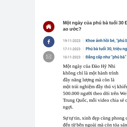
14:15
Trường đại họ
2026
14:09
Diện mạo đườn
công
Một ngày của phú bà tuổi 30 
14:00
Từng tiết kiệm
ao ước?
lời khuyên ng
13:54
Một cổ đông l
Khoe ảnh hồi bé, “phú b
19-11-2023
13:50
Cụ bà 111 tuổi
Phú bà tuổi 30, triệu n
17-11-2023
thập kỷ
Đẳng cấp như “phú bà”
10-11-2023
13:47
Nhu cầu tìm ki
Một ngày của Đào Hỷ Nhi
13:43
Giá gạo châu 
không chỉ là một hành trình
13:40
Không ngờ có 
của cả dân tộ
đầy năng lượng mà còn là
13:36
ĐBQH: Mở rộn
một trải nghiệm đầy thú vị khiế
'bia kèm lạc'
500.000 người theo dõi trên We
13:28
Vì sao giá kết
Trung Quốc, mỗi video chia sẻ
ngợi.
Sự tự tin, xinh đẹp cùng phong
đến từ bên ngoài mà còn tỏa sán