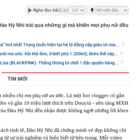
c đầu tiên có ngành đạt điểm chuẩn tuyệt đối 30/30 năm
5:23
Nghe đọc bài
g nối cao tốc TP.HCM - Long Thành sau gần 8 tháng thi
Đào Hỷ Nhi trải qua những gì mà khiến mọi phụ nữ đều
 hơn nửa thu nhập, tôi mới hiểu “càng ít tiêu càng tốt” là
uy hiểm
ớn muốn tăng sở hữu tại Digiworld
à” hot nhất Trung Quốc hiện tại hé lộ đẳng cấp giàu có của...
 vẫn ra đồng, tiết lộ những thói quen duy trì suốt nhiều
gười mơ ước: Xài thẻ đen, ở biệt phủ 1.200m2, khéo thế này...
 Lisa (BLACKPINK): Thẳng thừng từ chối 1 đặc quyền hàng...
ếm việc làm tăng vọt, lộ diện 'ngành hot'
Á duy trì ở mức cao
TIN MỚI
mỹ nhân Việt từ chối đóng phim Hollywood: Cô gái vàng
c, nghe tên đã thấy tự hào
g hoạt động của ngân hàng cần phòng ngừa tình trạng
n nhiều chị em phụ nữ ao ước. Là một hot vlogger có gần
ibo và gần 10 triệu lượt thích trên Douyin - nền tảng MXH
 thúc bằng số 9 lại khiến bạn mua nhiều hơn?
 của Đào Hỷ Nhi đều nhận được không ngớt những lời khen
 cách tinh tế, Đào Hỷ Nhi đã chứng minh vẻ đẹp không chỉ
g từ sự trải nghiệm và hiểu biết từ bên trong. Mỗi video