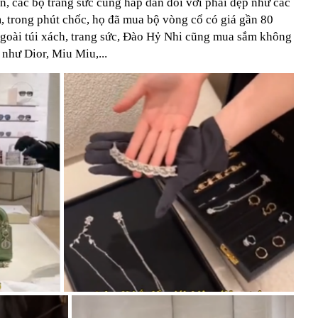
ên, các bộ trang sức cũng hấp dẫn đối với phái đẹp như các
m, trong phút chốc, họ đã mua bộ vòng cổ có giá gần 80
Ngoài túi xách, trang sức, Đào Hỷ Nhi cũng mua sắm không
 như Dior, Miu Miu,...