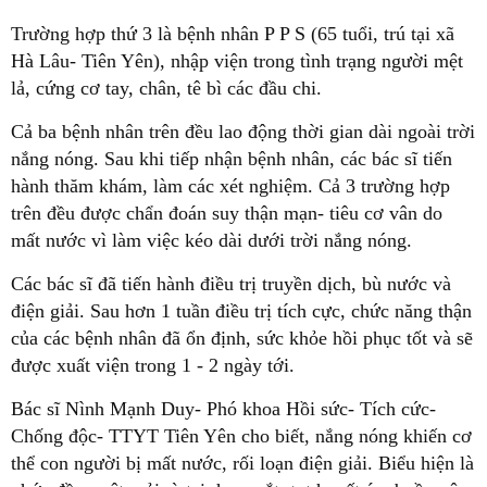
Trường hợp thứ 3 là bệnh nhân P P S (65 tuổi, trú tại xã
Hà Lâu- Tiên Yên), nhập viện trong tình trạng người mệt
lả, cứng cơ tay, chân, tê bì các đầu chi.
Cả ba bệnh nhân trên đều lao động thời gian dài ngoài trời
nắng nóng. Sau khi tiếp nhận bệnh nhân, các bác sĩ tiến
hành thăm khám, làm các xét nghiệm. Cả 3 trường hợp
trên đều được chẩn đoán suy thận mạn- tiêu cơ vân do
mất nước vì làm việc kéo dài dưới trời nắng nóng.
Các bác sĩ đã tiến hành điều trị truyền dịch, bù nước và
điện giải. Sau hơn 1 tuần điều trị tích cực, chức năng thận
của các bệnh nhân đã ổn định, sức khỏe hồi phục tốt và sẽ
được xuất viện trong 1 - 2 ngày tới.
Bác sĩ Nình Mạnh Duy- Phó khoa Hồi sức- Tích cức-
Chống độc- TTYT Tiên Yên cho biết, nắng nóng khiến cơ
thể con người bị mất nước, rối loạn điện giải. Biểu hiện là