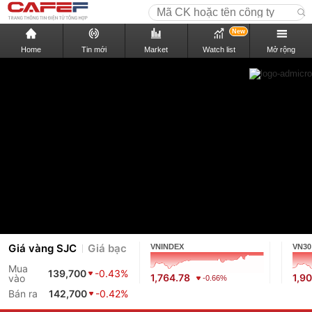
New
Home
Tin mới
Market
Watch list
Mở rộng
Giá vàng SJC
Giá bạc
VNINDEX
VN30
Mua
139,700
-0.43%
1,764.78
1,9
vào
-0.66%
Bán ra
142,700
-0.42%