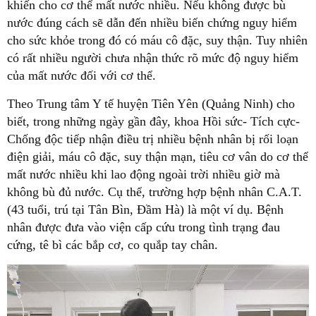
khiến cho cơ thể mất nước nhiều. Nếu không được bù
nước đúng cách sẽ dẫn đến nhiều biến chứng nguy hiểm
cho sức khỏe trong đó có máu cô đặc, suy thận. Tuy nhiên
có rất nhiều người chưa nhận thức rõ mức độ nguy hiểm
của mất nước đối với cơ thể.
Theo Trung tâm Y tế huyện Tiên Yên (Quảng Ninh) cho
biết, trong những ngày gần đây, khoa Hồi sức- Tích cực-
Chống độc tiếp nhận điều trị nhiều bệnh nhân bị rối loạn
điện giải, máu cô đặc, suy thận mạn, tiêu cơ vân do cơ thể
mất nước nhiều khi lao động ngoài trời nhiều giờ mà
không bù đủ nước. Cụ thể, trường hợp bệnh nhân C.A.T.
(43 tuổi, trú tại Tân Bìn, Đầm Hà) là một ví dụ. Bệnh
nhân được đưa vào viện cấp cứu trong tình trạng đau
cứng, tê bì các bắp cơ, co quắp tay chân.