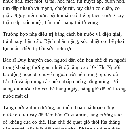
nhức đầu, mệt mỏi, ù tai, hoa mắt, tụt huyết áp, buồn nôn,
tim đập nhanh và mạnh, chuột rút, tay chân co quắp, co
giật. Nguy hiểm hơn, bệnh nhân có thể bị biến chứng suy
thận cấp, sốc nhiệt, hôn mê, nặng thì tử vong.
Trường hợp nhẹ điều trị bằng cách bù nước và điện giải,
tránh suy thận cấp. Bệnh nhân nặng, sốc nhiệt có thể phải
lọc máu, điều trị hồi sức tích cực.
Bác sĩ Duy khuyến cáo, người dân cần hạn chế đi ra ngoài
trong khoảng thời gian nhiệt độ tăng cao 10-17h. Người
lao động hoặc di chuyển ngoài trời nên trang bị đầy đủ
bảo hộ và áp dụng các biện pháp chống nắng nóng. Bổ
sung đủ nước cho cơ thể hàng ngày, hàng giờ để bù lượng
nước mất đi.
Tăng cường dinh dưỡng, ăn thêm hoa quả hoặc uống
nước ép trái cây để đảm bảo đủ vitamin, tăng cường sức
đề kháng của cơ thể. Hạn chế để quạt gió thổi lùa thẳng
vào người, đặc biệt đối với trẻ nhỏ. Phòng sử dụng điều