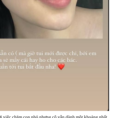
với việc chăm con nhỏ nhưng cô vẫn dành một khoảng nhất