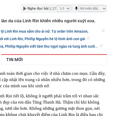
ấu cơm cần bỏ ngay
1:27
Nghe đọc bài
gặp khó khăn gì khi bán hàng trên sàn thương mại điện
 làn da của Linh Rin khiến nhiều người xuýt xoa.
ị khởi công nhiều dự án dịp Quốc khánh 2/9
tác đồng loạt ra quân, kiểm tra 98 công nhân tại 3 xã
 tỷ Linh Rin mua sắm cho ái nữ: Tự order trên Amazon,
30% thuế cho hộ kinh doanh, doanh nghiệp có doanh thu
 với Linh Rin, Phillip Nguyễn hé lộ hình ảnh con gái
g
à, Phillip Nguyễn viết tâm thư ngọt ngào và tung ảnh cưới...
ỏi vàng trị giá 29 tỷ đồng buôn lậu qua biên giới bằng xe
TIN MỚI
- 5/8, sân bay Tân Sơn Nhất ghi nhận một máy bay lạ cất
thép sâu 136 mét giữa biển, hoàn thành công trình cao
ành toàn thời gian cho việc ở nhà chăm con mọn. Gần đây,
110 tầng chưa từng có trên thế giới
cập nhật lên trang cá nhân nhiều hơn, trong đó có những
g Hà dần lộ diện giữa sông Hồng
 của mình sau khi sinh nở.
h Rin tiết lộ, không ít người phải trầm trồ vì nhan sắc
h đẹp của em dâu Tăng Thanh Hà. Thậm chí khi không
ung, tươi tắn hơn. Không những gương mặt thon gọn, nét
mịn không chút khuyết điểm của Linh Rin là điều bao chị