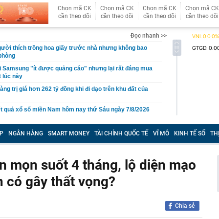
Chọn mã CK
Chọn mã CK
Chọn mã CK
Chọn mã CK
cần theo dõi
cần theo dõi
cần theo dõi
cần theo dõi
Đọc nhanh >>
gười thích trồng hoa giấy trước nhà nhưng không bao
 phòng
i Samsung "ít được quảng cáo" nhưng lại rất đáng mua
t lúc này
àng trị giá hơn 262 tỷ đồng khi đi dạo trên khu đất của
t quả xổ số miền Nam hôm nay thứ Sáu ngày 7/8/2026
 gan B rồi bỏ điều trị suốt 20 năm, người đàn ông 53 tuổi
 vợ con cũng nhiễm bệnh
P
NGÂN HÀNG
SMART MONEY
TÀI CHÍNH QUỐC TẾ
VĨ MÔ
KINH TẾ SỐ
TH
àu omega-3 bậc nhất
i nhận ra: Càng tiết kiệm càng tốt là lời khuyên dễ khiến
n mọn suốt 4 tháng, lộ diện mạo
ên trả giá
 có gây thất vọng?
 cao, doanh nghiệp gửi nhà băng hàng nghìn tỷ đồng
ốc Bắc - Nam đạt hơn 1.300 tỷ đồng
g thân thầy bói Phan Thị Thu Trang SN 1989
Chia sẻ
ng tiết Lập thu 2026?