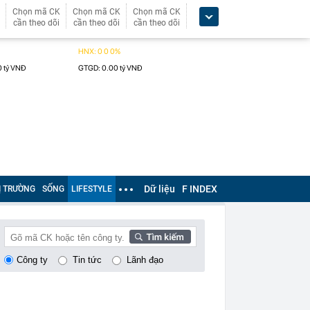
Chọn mã CK
Chọn mã CK
Chọn mã CK
cần theo dõi
cần theo dõi
cần theo dõi
Dữ liệu
F INDEX
Ị TRƯỜNG
SỐNG
LIFESTYLE
Công ty
Tin tức
Lãnh đạo