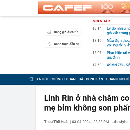
MỚI NHẤT!
18:14
Lý do nhiều n
Bảng giá điện tử
giờ đặt trong
18:10
Mẫu điện thoạ
Danh mục đầu tư
với người Việ
18:07
Phát hiện số v
gia đình
17:59
XSMN 7/8 - Kế
17:57
Phát hiện viêm
phải lọc máu,
XÃ HỘI
CHỨNG KHOÁN
BẤT ĐỘNG SẢN
DOANH NGHIỆ
17:52
9 loại rau gi
17:48
45 tuổi tôi mớ
Linh Rin ở nhà chăm co
người trung ni
mẹ bỉm không son phấn
17:46
Lãi suất tăng
17:33
Thu phí cao t
17:26
Tuyên án chun
Lifestyle
Theo Thế Huân
|
03-04-2024 - 23:33 PM
|
17:22
Nên làm gì tro