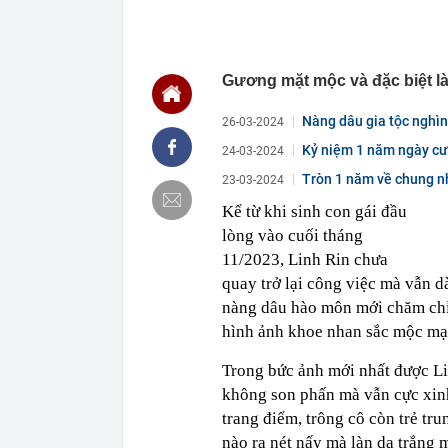
17:15
4 thói quen n
17:12
Các chủ shop 
tử?
Gương mặt mộc và đặc biệt là
17:03
TPHCM chuẩn b
16:59
Nhiều tổ công 
Nàng dâu gia tộc nghìn
26-03-2024
mạnh...
16:46
Đề xuất giảm 
Kỷ niệm 1 năm ngày cưới
24-03-2024
đến 10 tỷ đồn
Tròn 1 năm về chung nh
23-03-2024
16:42
Tịch thu 39 th
máy
Kể từ khi sinh con gái đầu
16:42
2 ngày trước 
lòng vào cuối tháng
cánh
11/2023, Linh Rin chưa
16:40
Cắm loạt cọc 
quay trở lại công việc mà vẫn d
bằng tòa nhà 
nàng dâu hào môn mới chăm chỉ 
16:38
9 trụ cầu Hồn
hình ảnh khoe nhan sắc mộc mạc
Trong bức ảnh mới nhất được Lin
không son phấn mà vẫn cực xin
trang điểm, trông cô còn trẻ tr
nào ra nét nấy mà làn da trắng 