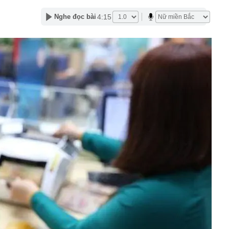
ên cao nhất gần 2 tháng, quỹ vàng lớn nhất thế giới tiếp
4:15
Nghe đọc bài
g"
2 của nghệ sĩ Quang Minh và bà xã Tăng Khánh Chi
gớm nhất Hoa Cỏ May sau 25 năm: Nhan sắc thăng hạng
đẹp hơn thời mới vào nghề
rác, người phụ nữ bất ngờ nhặt được tờ vé số trúng 31
 kết
n mặt từ thẻ tín dụng?
 Phùng Hồng Huệ SN 1998 và 11 người liên quan 120 tỷ
 thuốc sinh lý nam
g, vàng nhẫn ngày 7/8 tại SJC, Bảo Tín Mạnh Hải, Bảo
 DOJI, Phú Quý,... đồng loạt giảm
 Petrovietnam yêu cầu đẩy nhanh tiến độ siêu dự án
g
1.000 dự án bất động sản được tháo gỡ vưỡng mắc
ch đủ cho cả nước dùng trong nửa năm, Trung Quốc vẫn
hà máy điện than nhiều nhất 10 năm: Vì sao?