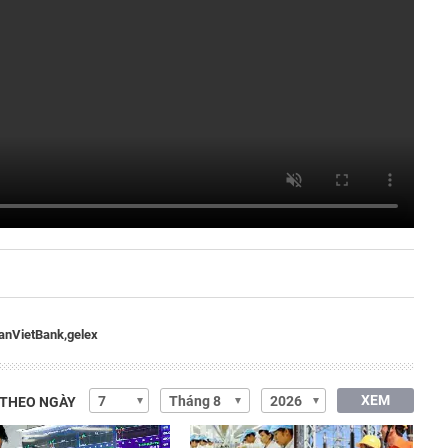
anVietBank,
gelex
XEM
 THEO NGÀY