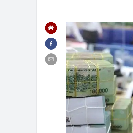
09:59
Giá vàng vọt l
tục "gom hàn
09:59
Nhà phố 100 m
09:57
Mỹ nhân ghê 
sau biến cố, 
09:53
Đang thu gom 
tỷ đồng và cái
09:52
Có nên rút tiề
09:52
Khám xét, bắt
đồng tiền bán
09:49
Giá vàng miến
Tín Minh Châu,
09:42
Tổng Giám đốc
57.600 tỷ đồn
09:42
Động lực từ 
09:40
Thừa điện sạ
“xả bỏ", mở n