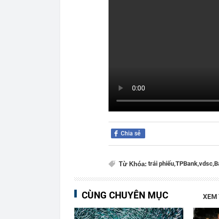
Chia sẻ
trái phiếu,
TPBank,
vdsc,
B
Từ Khóa:
CÙNG CHUYÊN MỤC
XEM