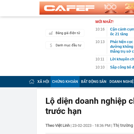
MỚI NHẤT!
10:16
Cận cảnh cụm 
Bảng giá điện tử
ốc 21 tầng
10:13
Phát hiện cọc
Danh mục đầu tư
đường không c
thẳng trụ sở c
10:11
Lời khuyên ch
10:10
Sắp công bố đ
10:05
Khách Tây "lụ
chuẩn đét, t
XÃ HỘI
CHỨNG KHOÁN
BẤT ĐỘNG SẢN
DOANH NGHIỆ
10:03
Giá bạc thỏi,
Hải, Sacomban
Lộ diện doanh nghiệp ch
10:02
Tiêu chí phân
tại doanh ngh
trước hạn
10:02
Căn nhà ở quê
thành quả khi
Thị trường
Theo Việt Linh
|
23-02-2023 - 18:36 PM
|
10:01
Giá bạc vượt 
10:00
Nga đang phát