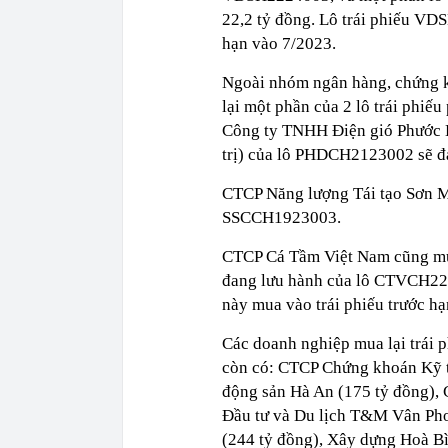
22,2 tỷ đồng. Lô trái phiếu VD
hạn vào 7/2023.
Ngoài nhóm ngân hàng, chứng 
lại một phần của 2 lô trái phiếu
Công ty TNHH Điện gió Phước Hữ
trị) của lô PHDCH2123002 sẽ đ
CTCP Năng lượng Tái tạo Sơn Mỹ 
SSCCH1923003.
CTCP Cá Tầm Việt Nam cũng mua 
đang lưu hành của lô CTVCH2224
này mua vào trái phiếu trước hạ
Các doanh nghiệp mua lại trái p
còn có: CTCP Chứng khoán Kỹ t
động sản Hà An (175 tỷ đồng), 
Đầu tư và Du lịch T&M Vân Pho
(244 tỷ đồng), Xây dựng Hoà B