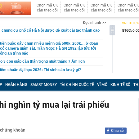
Chọn mã CK
Chọn mã CK
Chọn mã CK
Chọn mã CK
cần theo dõi
cần theo dõi
cần theo dõi
cần theo dõi
Đọc nhanh >>
chung cư phố cổ Hà Nội được đề xuất cải tạo thành cao
 tiền buộc dây chun nhiều mệnh giá 500k, 200k… ở đoạn
ó camera giám sát, Trần Ngọc Hà SN 1992 lập tức tới
ông an trình báo
o 3 con giáp cần thận trọng nhất tháng 7 Âm lịch
iểm chuẩn đại học 2026: Thí sinh cần lưu ý gì?
y" dịch vụ đóng giày dép ở Hội An: Pháp sư Việt đo chân
hành phẩm đẹp vượt sức tưởng tượng
P
NGÂN HÀNG
SMART MONEY
TÀI CHÍNH QUỐC TẾ
VĨ MÔ
KINH TẾ SỐ
TH
 bạc miếng sáng ngày 7/8 tại Ancarat, DOJI, Bảo Tín Mạnh
k,...
i nghìn tỷ mua lại trái phiếu
 loại doanh nghiệp để thực hiện cơ cấu lại vốn nhà nước
iệp
 6 chị em góp tiền xây cho bố mẹ: Chi phí 1,08 tỷ đồng,
ến tất cả ngỡ ngàng
 chứng khoán
61 USD/ounce, chuyên gia dự báo 'thời của bạc' sắp tới
Chia sẻ
 triển vắc-xin mới điều trị 3 bệnh ung thư nguy hiểm