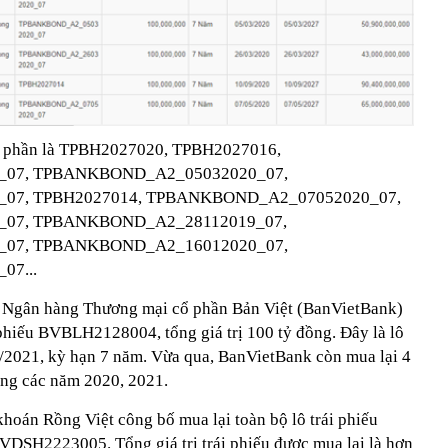
i 1 phần là TPBH2027020, TPBH2027016,
07, TPBANKBOND_A2_05032020_07,
07, TPBH2027014, TPBANKBOND_A2_07052020_07,
07, TPBANKBOND_A2_28112019_07,
07, TPBANKBOND_A2_16012020_07,
7...
, Ngân hàng Thương mại cổ phần Bản Việt (BanVietBank)
 phiếu BVBLH2128004, tổng giá trị 100 tỷ đồng. Đây là lô
1/2021, kỳ hạn 7 năm. Vừa qua, BanVietBank còn mua lại 4
rong các năm 2020, 2021.
oán Rồng Việt công bố mua lại toàn bộ lô trái phiếu
DSH2223005. Tổng giá trị trái phiếu được mua lại là hơn