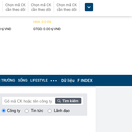
Chọn mã CK
Chọn mã CK
Chọn mã CK
cần theo dõi
cần theo dõi
cần theo dõi
Dữ liệu
F INDEX
Ị TRƯỜNG
SỐNG
LIFESTYLE
Công ty
Tin tức
Lãnh đạo