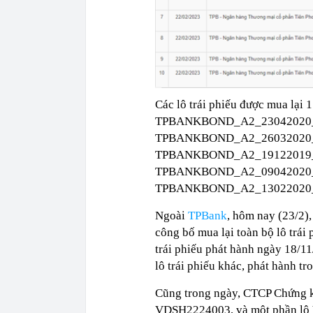
Các lô trái phiếu được mua lạ
TPBANKBOND_A2_23042020_
TPBANKBOND_A2_26032020_
TPBANKBOND_A2_19122019_
TPBANKBOND_A2_09042020_
TPBANKBOND_A2_13022020_0
Ngoài
TPBank
, hôm nay (23/2)
công bố mua lại toàn bộ lô trái
trái phiếu phát hành ngày 18/1
lô trái phiếu khác, phát hành t
Cũng trong ngày, CTCP Chứng kh
VDSH2224003, và một phần lô V