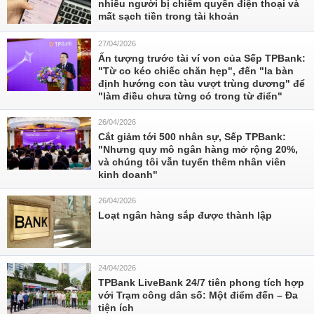
nhiều người bị chiếm quyền điện thoại và
mất sạch tiền trong tài khoản
27/04/2026
Ấn tượng trước tài ví von của Sếp TPBank:
"Từ co kéo chiếc chăn hẹp", đến "la bàn
định hướng con tàu vượt trùng dương" để
"làm điều chưa từng có trong từ điển"
26/04/2026
Cắt giảm tới 500 nhân sự, Sếp TPBank:
"Nhưng quy mô ngân hàng mở rộng 20%,
và chúng tôi vẫn tuyển thêm nhân viên
kinh doanh"
26/04/2026
Loạt ngân hàng sắp được thành lập
24/04/2026
TPBank LiveBank 24/7 tiên phong tích hợp
với Trạm công dân số: Một điểm đến – Đa
tiện ích