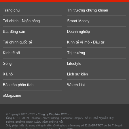
Trang chủ
Thị trường chứng khoán
Tài chính - Ngân hàng
Smart Money
Bất động sản
Doanh nghiệp
Tài chính quốc tế
Kinh tế vĩ mô - Đầu tư
Kinh tế số
Thị trường
Sống
Lifestyle
Xã hội
Lịch sự kiện
Báo cáo phân tích
Watch List
eMagazine
© Copyright 2007 - 2026 -
Công ty Cổ phần VCCorp.
Tầng 17, 19, 20, 21 Toà nhà Center Building - Hapulico Complex, Số 01, phố Nguyễn Huy
Tưởng, phường Thanh Xuân, thành phố Hà Nội
Giấy phép thiết lập trang thông tin điện tử tổng hợp trên mạng số 2216/GP-TTĐT do Sở Thông tin