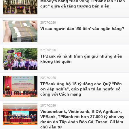
Moody’s nâng triển vọng TPBank lên “Tích
cực” giữa đà tăng trưởng bán niên
28/07/2026
Vì sao người dân 'đổ tiền' vào ngân hàng?
27/07/2026
TPBank và hành trình gìn giữ những điều
không thể quên
23/07/2026
TPBank ủng hộ 15 tỷ đồng cho Quỹ “Đền
ơn đáp nghĩa”, góp phần tri ân người có
công với Cách mạng
18/07/2026
Vietcombank, Vietinbank, BIDV, Agribank,
VPBank, TPBank rót hơn 27.000 tỷ cho vay
dự án do Tập đoàn Đèo Cả, Tasco, CII làm
chủ đầu tư