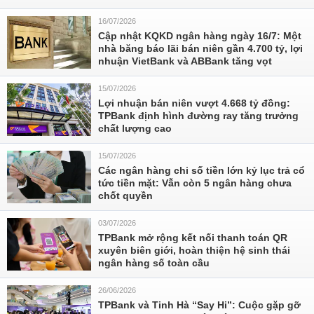
16/07/2026
Cập nhật KQKD ngân hàng ngày 16/7: Một
nhà băng báo lãi bán niên gần 4.700 tỷ, lợi
nhuận VietBank và ABBank tăng vọt
15/07/2026
Lợi nhuận bán niên vượt 4.668 tỷ đồng:
TPBank định hình đường ray tăng trưởng
chất lượng cao
15/07/2026
Các ngân hàng chi số tiền lớn kỷ lục trả cổ
tức tiền mặt: Vẫn còn 5 ngân hàng chưa
chốt quyền
03/07/2026
TPBank mở rộng kết nối thanh toán QR
xuyên biên giới, hoàn thiện hệ sinh thái
ngân hàng số toàn cầu
26/06/2026
TPBank và Tinh Hà “Say Hi”: Cuộc gặp gỡ