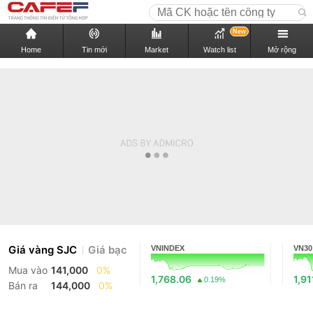
New
Home
Tin mới
Market
Watch list
Mở rộng
Giá vàng SJC
Giá bạc
VNINDEX
VN30
Mua vào
141,000
0%
1,768.06
1,91
0.19%
Bán ra
144,000
0%