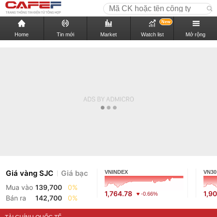
New
Home
Tin mới
Market
Watch list
Mở rộng
Giá vàng SJC
Giá bạc
VNINDEX
VN30
Mua vào
139,700
0%
1,764.78
1,9
-0.66%
Bán ra
142,700
0%