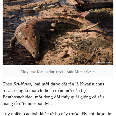
Thủy quái Kwatisuchus rosai - Ảnh: Márcio Castro
Theo
Sci-News,
loài mới được đặt tên là Kwatisuchus
rosai, cũng là một chi hoàn toàn mới của họ
Benthosuchidae, một dòng dõi thủy quái giống cá sấu
mang tên "temnospondyl".
Tuy nhiên, các loài khác từ họ này trước đây chỉ được tìm