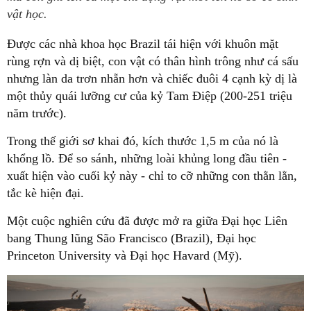
vật học.
Được các nhà khoa học Brazil tái hiện với khuôn mặt
rùng rợn và dị biệt, con vật có thân hình trông như cá sấu
nhưng làn da trơn nhẵn hơn và chiếc đuôi 4 cạnh kỳ dị là
một thủy quái lưỡng cư của kỷ Tam Điệp (200-251 triệu
năm trước).
Trong thế giới sơ khai đó, kích thước 1,5 m của nó là
khổng lồ. Để so sánh, những loài khủng long đầu tiên -
xuất hiện vào cuối kỷ này - chỉ to cỡ những con thằn lằn,
tắc kè hiện đại.
Một cuộc nghiên cứu đã được mở ra giữa Đại học Liên
bang Thung lũng São Francisco (Brazil), Đại học
Princeton University và Đại học Havard (Mỹ).