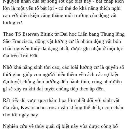
Nguyên nhân của sự sống sót đặc biệt này - bất chấp kích
lớn là một yếu tố bất lợi - có thể do khả năng thích nghi
cao với điều kiện căng thẳng môi trường của động vật
lưỡng cư.
Theo TS Estevan Eltink từ Đại học Liên bang Thung lũng
São Francisco, động vật lưỡng cư là nhóm động vật bốn
chân nguyên thủy đa dạng nhất, được ghi nhận ở mọi lục
địa trên Trái Đất.
Nhờ khả năng sinh tồn cao, các loài lưỡng cư là quyển sổ
thời gian giúp con người hiểu thêm về cách các sự kiện
đại tuyệt chủng ảnh hưởng đến hành tinh, cũng như điều
gì sẽ xảy ra khi đại tuyệt chủng tiếp theo ập đến.
Rất tiếc dù vượt qua thảm họa lớn nhất đối với sinh vật
địa cầu, Kwatisuchus rosai vẫn không thể để lại con cháu
cho tới ngày nay.
Nghiên cứu về thủy quái dị biệt này vừa được công bố