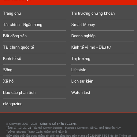
Trang chủ
Thị trường chứng khoán
Tài chính - Ngân hàng
Smart Money
Bất động sản
Doanh nghiệp
Tài chính quốc tế
Kinh tế vĩ mô - Đầu tư
Kinh tế số
Thị trường
Sống
Lifestyle
Xã hội
Lịch sự kiện
Báo cáo phân tích
Watch List
eMagazine
© Copyright 2007 - 2026 -
Công ty Cổ phần VCCorp.
Tầng 17, 19, 20, 21 Toà nhà Center Building - Hapulico Complex, Số 01, phố Nguyễn Huy
Tưởng, phường Thanh Xuân, thành phố Hà Nội
Giấy phép thiết lập trang thông tin điện tử tổng hợp trên mạng số 2216/GP-TTĐT do Sở Thông tin