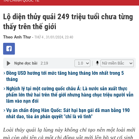
TÀI CHÍNH QUỐC TẾ
Lộ diện thủy quái 249 triệu tuổi chưa từng
thấy trên thế giới
THỨ 4 , 31/01/2024, 23:40
Theo Anh Thư
-
Nghe đọc bài
2:19
Đồng USD hướng tới mức tăng hàng tháng lớn nhất trong 5
tháng
Nghịch lý tại một cường quốc châu Á: Là nước sản xuất thực
phẩm lớn thứ hai trên thế giới nhưng hàng chục triệu người vẫn
lâm vào nạn đói
Vụ án chấn động Hàn Quốc: Sát hại bạn gái dã man bằng 190
nhát dao, tòa án phán quyết "chỉ là vô tình"
Loài thủy quái lạ lùng này không chỉ tạo nên một loài mới
mà còn ghi tên cả một chi động vật mới lên hồ sơ cổ sinh