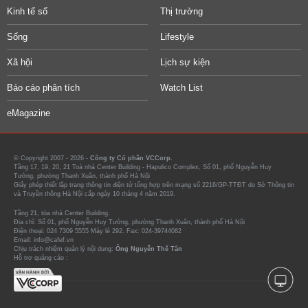
Kinh tế số
Thị trường
Sống
Lifestyle
Xã hội
Lịch sự kiện
Báo cáo phân tích
Watch List
eMagazine
© Copyright 2007 - 2026 -
Công ty Cổ phần VCCorp.
Tầng 17, 19, 20, 21 Toà nhà Center Building - Hapulico Complex, Số 01, phố Nguyễn Huy
Tưởng, phường Thanh Xuân, thành phố Hà Nội
Giấy phép thiết lập trang thông tin điện tử tổng hợp trên mạng số 2216/GP-TTĐT do Sở Thông tin
và Truyền thông Hà Nội cấp ngày 10 tháng 4 năm 2019.
Tầng 21, tòa nhà Center Building.
Địa chỉ: Số 01, phố Nguyễn Huy Tưởng, phường Thanh Xuân, thành phố Hà Nội
Điện thoại: 024 7309 5555 Máy lẻ 292. Fax: 024-39744082
Email: info@cafef.vn
Chịu trách nhiệm quản lý nội dung:
Ông Nguyễn Thế Tân
Hỗ trợ quảng cáo :