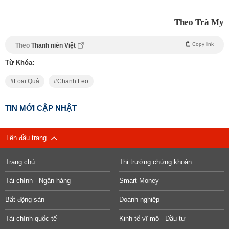
Theo Trà My
Copy link
Theo
Thanh niên Việt
Từ Khóa:
Loại Quả
Chanh Leo
TIN MỚI CẬP NHẬT
Lên đầu trang
Trang chủ
Thị trường chứng khoán
Tài chính - Ngân hàng
Smart Money
Bất động sản
Doanh nghiệp
Tài chính quốc tế
Kinh tế vĩ mô - Đầu tư