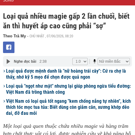
SỐNG
Loại quả nhiều magie gấp 2 lần chuối, biết
ăn thì huyết áp cao cũng phải “sợ”
CHỦ NHẬT , 07/06/2026, 08:20
Theo Trà My
-
Nghe đọc bài
2:38
Loại quả được mệnh danh là "nữ hoàng trái cây": Cứ ra chợ là
thấy, nhớ kỹ 5 mẹo để chọn được quả ngon
Loại quả "ngọt như mật" nhưng lại giúp phòng ngừa tiểu đường:
Việt Nam đã trồng thành công
Việt Nam có loại quả tốt ngang "kem chống nắng tự nhiên", kích
thích tóc mọc tua tủa: Biết dùng còn giảm cân, xương khớp dẻo
dai, đỡ đau mỏi
Một loại quả quen thuộc chứa nhiều magie và hàng trăm
hợp chất thực vật có lợi, được nghiên cứu về khả năng hỗ