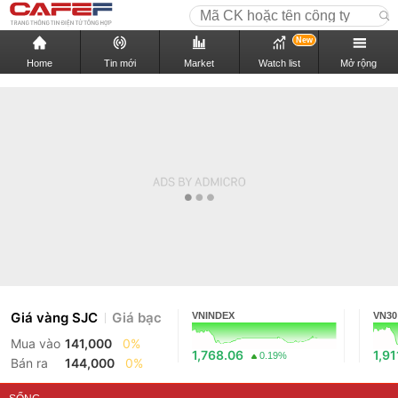
New
Home
Tin mới
Market
Watch list
Mở rộng
Giá vàng SJC
Giá bạc
VNINDEX
VN30
Mua vào
141,000
0%
1,768.06
1,91
0.19%
Bán ra
144,000
0%