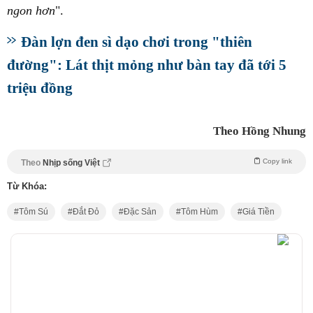
ngon hơn
".
Đàn lợn đen sì dạo chơi trong "thiên
đường": Lát thịt mỏng như bàn tay đã tới 5
triệu đồng
Theo Hồng Nhung
Copy link
Theo
Nhịp sống Việt
Từ Khóa:
Tôm Sú
Đắt Đỏ
Đặc Sản
Tôm Hùm
Giá Tiền