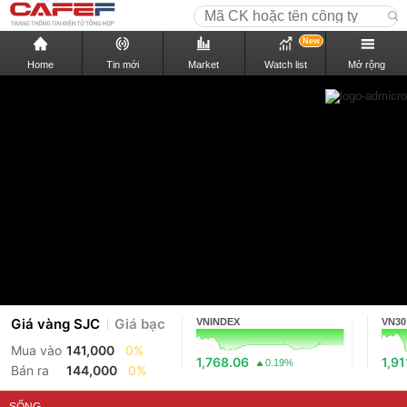
New
Home
Tin mới
Market
Watch list
Mở rộng
Giá vàng SJC
Giá bạc
VNINDEX
VN30
Mua vào
141,000
0%
1,768.06
1,91
0.19%
Bán ra
144,000
0%