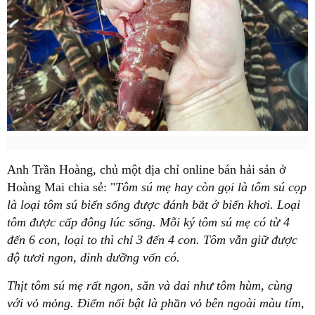
Anh Trần Hoàng, chủ một địa chỉ online bán hải sản ở
Hoàng Mai chia sẻ: "
Tôm sú mẹ hay còn gọi là tôm sú cọp
là loại tôm sú biển sống được đánh bắt ở biển khơi. Loại
tôm được cấp đông lúc sống. Mỗi ký tôm sú mẹ có từ 4
đến 6 con, loại to thì chỉ 3 đến 4 con. Tôm vẫn giữ được
độ tươi ngon, dinh dưỡng vốn có.
Thịt tôm sú mẹ rất ngon, săn và dai như tôm hùm, cùng
với vỏ mỏng. Điểm nổi bật là phần vỏ bên ngoài màu tím,