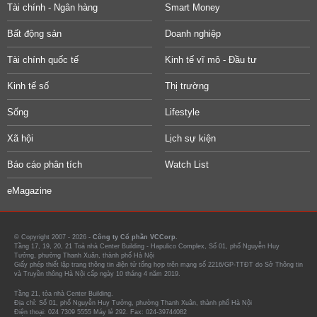
Tài chính - Ngân hàng
Smart Money
Bất động sản
Doanh nghiệp
Tài chính quốc tế
Kinh tế vĩ mô - Đầu tư
Kinh tế số
Thị trường
Sống
Lifestyle
Xã hội
Lịch sự kiện
Báo cáo phân tích
Watch List
eMagazine
© Copyright 2007 - 2026 -
Công ty Cổ phần VCCorp.
Tầng 17, 19, 20, 21 Toà nhà Center Building - Hapulico Complex, Số 01, phố Nguyễn Huy
Tưởng, phường Thanh Xuân, thành phố Hà Nội
Giấy phép thiết lập trang thông tin điện tử tổng hợp trên mạng số 2216/GP-TTĐT do Sở Thông tin
và Truyền thông Hà Nội cấp ngày 10 tháng 4 năm 2019.
Tầng 21, tòa nhà Center Building.
Địa chỉ: Số 01, phố Nguyễn Huy Tưởng, phường Thanh Xuân, thành phố Hà Nội
Điện thoại: 024 7309 5555 Máy lẻ 292. Fax: 024-39744082