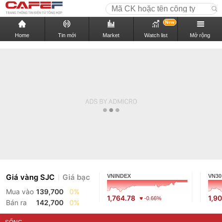
New
Home
Tin mới
Market
Watch list
Mở rộng
Giá vàng SJC
Giá bạc
VNINDEX
VN30
Mua vào
139,700
0%
1,764.78
1,9
-0.66%
Bán ra
142,700
0%