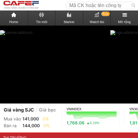
New
Home
Tin mới
Market
Watch list
Mở rộng
Giá vàng SJC
Giá bạc
VNINDEX
VN30
Mua vào
141,000
0%
1,768.06
1,91
0.19%
Bán ra
144,000
0%