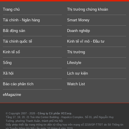
Trang chủ
Thị trường chứng khoán
Tài chính - Ngân hàng
Smart Money
Bất động sản
Doanh nghiệp
Tài chính quốc tế
Kinh tế vĩ mô - Đầu tư
Kinh tế số
Thị trường
Sống
Lifestyle
Xã hội
Lịch sự kiện
Báo cáo phân tích
Watch List
eMagazine
© Copyright 2007 - 2026 -
Công ty Cổ phần VCCorp.
Tầng 17, 19, 20, 21 Toà nhà Center Building - Hapulico Complex, Số 01, phố Nguyễn Huy
Tưởng, phường Thanh Xuân, thành phố Hà Nội
Giấy phép thiết lập trang thông tin điện tử tổng hợp trên mạng số 2216/GP-TTĐT do Sở Thông tin
và Truyền thông Hà Nội cấp ngày 10 tháng 4 năm 2019.