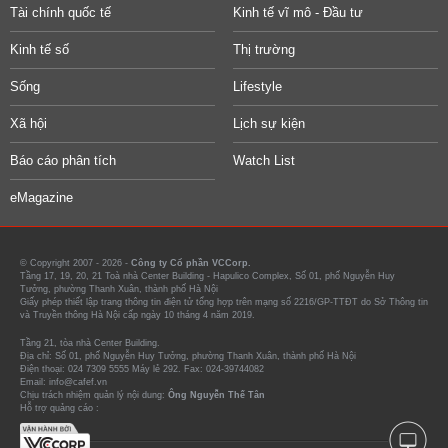
Tài chính quốc tế
Kinh tế vĩ mô - Đầu tư
Kinh tế số
Thị trường
Sống
Lifestyle
Xã hội
Lịch sự kiện
Báo cáo phân tích
Watch List
eMagazine
© Copyright 2007 - 2026 -
Công ty Cổ phần VCCorp.
Tầng 17, 19, 20, 21 Toà nhà Center Building - Hapulico Complex, Số 01, phố Nguyễn Huy
Tưởng, phường Thanh Xuân, thành phố Hà Nội
Giấy phép thiết lập trang thông tin điện tử tổng hợp trên mạng số 2216/GP-TTĐT do Sở Thông tin
và Truyền thông Hà Nội cấp ngày 10 tháng 4 năm 2019.
Tầng 21, tòa nhà Center Building.
Địa chỉ: Số 01, phố Nguyễn Huy Tưởng, phường Thanh Xuân, thành phố Hà Nội
Điện thoại: 024 7309 5555 Máy lẻ 292. Fax: 024-39744082
Email: info@cafef.vn
Chịu trách nhiệm quản lý nội dung:
Ông Nguyễn Thế Tân
Hỗ trợ quảng cáo :