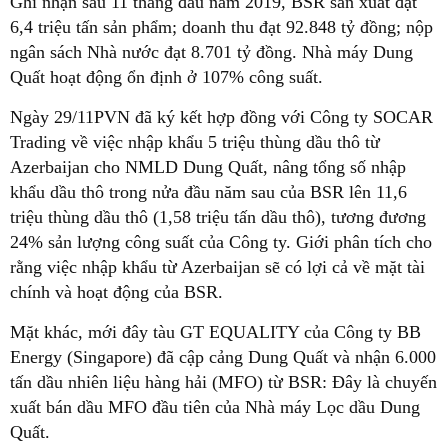
Ghi nhận sau 11 tháng đầu năm 2019, BSR sản xuất đạt
6,4 triệu tấn sản phẩm; doanh thu đạt 92.848 tỷ đồng; nộp
ngân sách Nhà nước đạt 8.701 tỷ đồng. Nhà máy Dung
Quất hoạt động ổn định ở 107% công suất.
Ngày 29/11PVN đã ký kết hợp đồng với Công ty SOCAR
Trading về việc nhập khẩu 5 triệu thùng dầu thô từ
Azerbaijan cho NMLD Dung Quất, nâng tổng số nhập
khẩu dầu thô trong nửa đầu năm sau của BSR lên 11,6
triệu thùng dầu thô (1,58 triệu tấn dầu thô), tương đương
24% sản lượng công suất của Công ty. Giới phân tích cho
rằng việc nhập khẩu từ Azerbaijan sẽ có lợi cả về mặt tài
chính và hoạt động của BSR.
Mặt khác, mới đây tàu GT EQUALITY của Công ty BB
Energy (Singapore) đã cập cảng Dung Quất và nhận 6.000
tấn dầu nhiên liệu hàng hải (MFO) từ BSR: Đây là chuyến
xuất bán dầu MFO đầu tiên của Nhà máy Lọc dầu Dung
Quất.