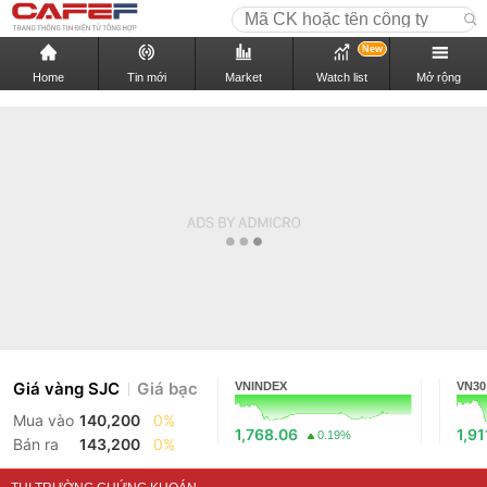
New
Home
Tin mới
Market
Watch list
Mở rộng
Giá vàng SJC
Giá bạc
VNINDEX
VN30
Mua vào
140,200
0%
1,768.06
1,91
0.19%
Bán ra
143,200
0%