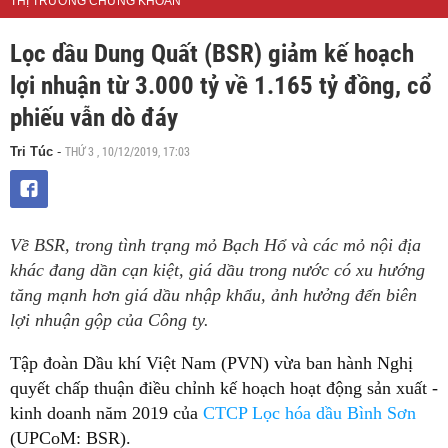
THỊ TRƯỜNG CHỨNG KHOÁN
Lọc dầu Dung Quất (BSR) giảm kế hoạch
lợi nhuận từ 3.000 tỷ về 1.165 tỷ đồng, cổ
phiếu vẫn dò đáy
THỨ 3 , 10/12/2019, 17:03
Tri Túc
-
Về BSR, trong tình trạng mỏ Bạch Hổ và các mỏ nội địa
khác đang dần cạn kiệt, giá dầu trong nước có xu hướng
tăng mạnh hơn giá dầu nhập khẩu, ảnh hưởng đến biên
lợi nhuận gộp của Công ty.
Tập đoàn Dầu khí Việt Nam (PVN) vừa ban hành Nghị
quyết chấp thuận điều chỉnh kế hoạch hoạt động sản xuất -
kinh doanh năm 2019 của
CTCP Lọc hóa dầu Bình Sơn
(UPCoM: BSR).