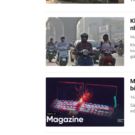
K
n
04
Kh
tr
gi
M
b
16
Sả
mộ