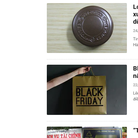
L
x
d
24
Ti
Hà
B
n
22
Lê
đi
“