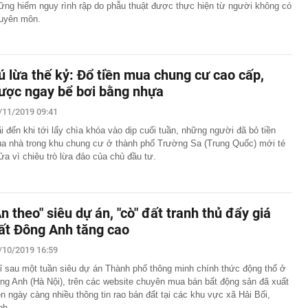
ững hiểm nguy rình rập do phẫu thuật được thực hiện từ người không có
uyên môn.
ú lừa thế kỷ: Đổ tiền mua chung cư cao cấp,
ược ngay bể bơi bằng nhựa
/11/2019 09:41
i đến khi tới lấy chìa khóa vào dịp cuối tuần, những người đã bỏ tiền
a nhà trong khu chung cư ở thành phố Trường Sa (Trung Quốc) mới té
ửa vì chiêu trò lừa đảo của chủ đầu tư.
Ăn theo" siêu dự án, "cò" đất tranh thủ đẩy giá
ất Đông Anh tăng cao
/10/2019 16:59
ỉ sau một tuần siêu dự án Thành phố thông minh chính thức động thổ ở
ng Anh (Hà Nội), trên các website chuyên mua bán bất động sản đã xuất
ện ngày càng nhiều thông tin rao bán đất tại các khu vực xã Hải Bối,
nh…