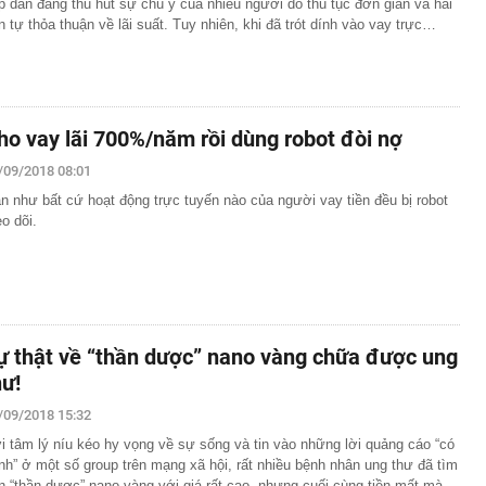
p dẫn đang thu hút sự chú ý của nhiều người do thủ tục đơn giản và hai
n tự thỏa thuận về lãi suất. Tuy nhiên, khi đã trót dính vào vay trực…
ho vay lãi 700%/năm rồi dùng robot đòi nợ
/09/2018 08:01
n như bất cứ hoạt động trực tuyến nào của người vay tiền đều bị robot
eo dõi.
ự thật về “thần dược” nano vàng chữa được ung
hư!
/09/2018 15:32
i tâm lý níu kéo hy vọng về sự sống và tin vào những lời quảng cáo “có
nh” ở một số group trên mạng xã hội, rất nhiều bệnh nhân ung thư đã tìm
n “thần dược” nano vàng với giá rất cao, nhưng cuối cùng tiền mất mà…