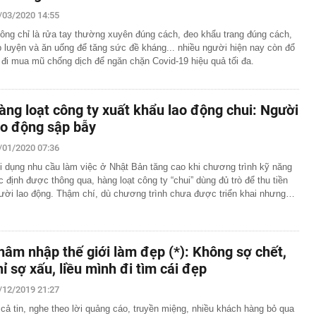
/03/2020 14:55
n thuộc có khả năng tích tụ kim loại nặng, người Việt
nguồn gốc trước khi sử dụng
ông chỉ là rửa tay thường xuyên đúng cách, đeo khẩu trang đúng cách,
ịch đi học trở lại của học sinh 34 tỉnh, thành phố sau kỳ
p luyện và ăn uống để tăng sức đề kháng... nhiều người hiện nay còn đổ
 đi mua mũ chống dịch để ngăn chặn Covid-19 hiệu quả tối đa.
Việt hầu như món nào cũng có hành lá?
g quà, 5 câu nói này đủ sức khiến mối quan hệ phụ
àng loạt công ty xuất khẩu lao động chui: Người
viên gắn bó khăng khít, con trẻ được hưởng lợi!
ao động sập bẫy
ích Crimea, phá hủy hệ thống phòng không 15 triệu USD
/01/2020 07:36
m đốc Nhà hát Chèo Quân đội mua ô tô tặng sinh nhật
m 12 tuổi
i dụng nhu cầu làm việc ở Nhật Bản tăng cao khi chương trình kỹ năng
c định được thông qua, hàng loạt công ty “chui” dùng đủ trò để thu tiền
 29A "dính" gần 100 lần phạt nguội do chạy quá tốc độ quy
ười lao động. Thậm chí, dù chương trình chưa được triển khai nhưng…
háng 7/2026 vi phạm 21 lần
ump bực bội vì lộ tin về kho đạn dược Mỹ
 Không khí tập thể dục sáng ở Việt Nam 'có tính gây
'
hâm nhập thế giới làm đẹp (*): Không sợ chết,
 đón đợt nắng nóng mới, chấm dứt mưa dông
hỉ sợ xấu, liều mình đi tìm cái đẹp
/12/2019 21:27
 cả tin, nghe theo lời quảng cáo, truyền miệng, nhiều khách hàng bỏ qua