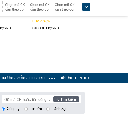
Chọn mã CK
Chọn mã CK
Chọn mã CK
cần theo dõi
cần theo dõi
cần theo dõi
Dữ liệu
F INDEX
Ị TRƯỜNG
SỐNG
LIFESTYLE
Công ty
Tin tức
Lãnh đạo