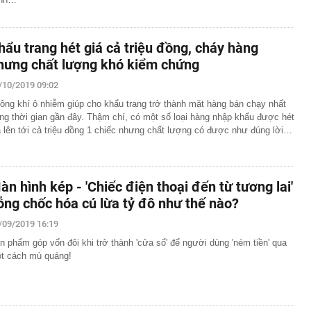
hẩu trang hét giá cả triệu đồng, cháy hàng
hưng chất lượng khó kiểm chứng
/10/2019 09:02
ông khí ô nhiễm giúp cho khẩu trang trở thành mặt hàng bán chạy nhất
ong thời gian gần đây. Thậm chí, có một số loại hàng nhập khẩu được hét
á lên tới cả triệu đồng 1 chiếc nhưng chất lượng có được như đúng lời…
àn hình kép - 'Chiếc điện thoại đến từ tương lai'
ỗng chốc hóa cú lừa tỷ đô như thế nào?
/09/2019 16:19
n phẩm góp vốn đôi khi trở thành 'cửa sổ' để người dùng 'ném tiền' qua
t cách mù quáng!