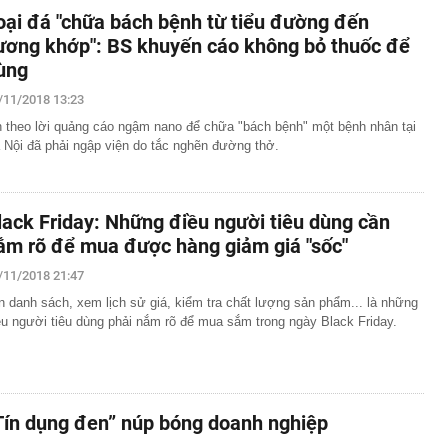
oại đá "chữa bách bệnh từ tiểu đường đến
ương khớp": BS khuyến cáo không bỏ thuốc để
ùng
/11/2018 13:23
n theo lời quảng cáo ngậm nano để chữa "bách bệnh" một bệnh nhân tại
 Nội đã phải ngập viện do tắc nghẽn đường thở.
lack Friday: Những điều người tiêu dùng cần
ắm rõ để mua được hàng giảm giá "sốc"
/11/2018 21:47
n danh sách, xem lịch sử giá, kiểm tra chất lượng sản phẩm... là những
ều người tiêu dùng phải nắm rõ để mua sắm trong ngày Black Friday.
Tín dụng đen” núp bóng doanh nghiệp