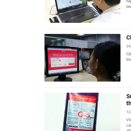
hấ
bê
C
24
Gầ
th
S
t
12
Vớ
cá
đế