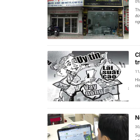
09
Th
đứ
ng
C
t
11
Hì
nh
N
30
Sự