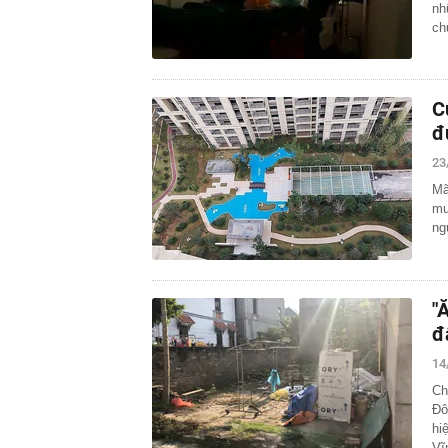
nh
ch
C
đ
23
Mã
mu
ng
"
đ
14
Ch
Đô
hi
Vĩ