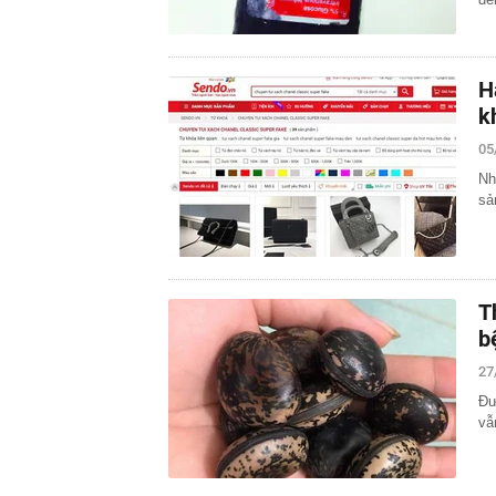
H
k
05
Nh
sả
T
b
27
Đư
vẫ