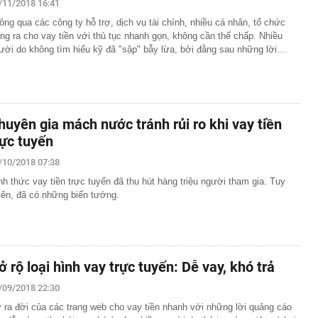
/11/2018 16:41
ông qua các công ty hỗ trợ, dịch vụ tài chính, nhiều cá nhân, tổ chức
ng ra cho vay tiền với thủ tục nhanh gọn, không cần thế chấp. Nhiều
ười do không tìm hiểu kỹ đã "sập" bẫy lừa, bởi đằng sau những lời…
huyên gia mách nước tránh rủi ro khi vay tiền
rực tuyến
/10/2018 07:38
nh thức vay tiền trực tuyến đã thu hút hàng triệu người tham gia. Tuy
iên, đã có những biến tướng.
ở rộ loại hình vay trực tuyến: Dễ vay, khó trả
/09/2018 22:30
 ra đời của các trang web cho vay tiền nhanh với những lời quảng cáo