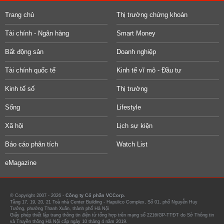
Trang chủ
Thị trường chứng khoán
Tài chính - Ngân hàng
Smart Money
Bất động sản
Doanh nghiệp
Tài chính quốc tế
Kinh tế vĩ mô - Đầu tư
Kinh tế số
Thị trường
Sống
Lifestyle
Xã hội
Lịch sự kiện
Báo cáo phân tích
Watch List
eMagazine
© Copyright 2007 - 2026 -
Công ty Cổ phần VCCorp.
Tầng 17, 19, 20, 21 Toà nhà Center Building - Hapulico Complex, Số 01, phố Nguyễn Huy
Tưởng, phường Thanh Xuân, thành phố Hà Nội
Giấy phép thiết lập trang thông tin điện tử tổng hợp trên mạng số 2216/GP-TTĐT do Sở Thông tin
và Truyền thông Hà Nội cấp ngày 10 tháng 4 năm 2019.