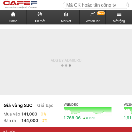
New
Home
Tin mới
Market
Watch list
Mở rộng
Giá vàng SJC
Giá bạc
VNINDEX
VN30
Mua vào
141,000
0%
1,768.06
1,91
0.19%
Bán ra
144,000
0%