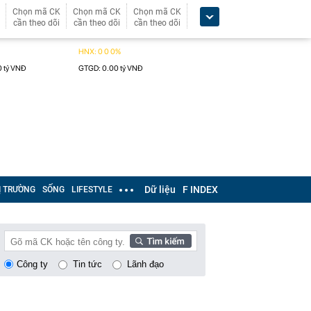
Chọn mã CK
Chọn mã CK
Chọn mã CK
cần theo dõi
cần theo dõi
cần theo dõi
Dữ liệu
F INDEX
Ị TRƯỜNG
SỐNG
LIFESTYLE
Công ty
Tin tức
Lãnh đạo