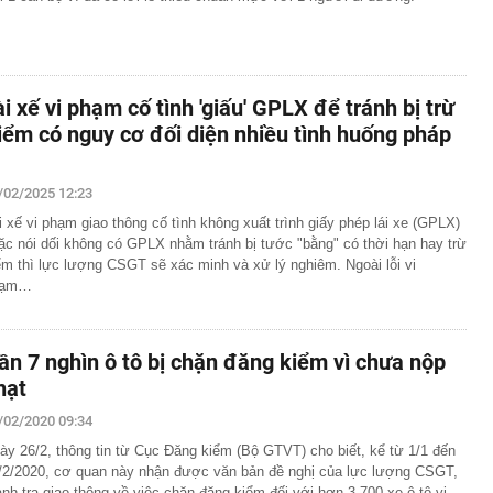
ài xế vi phạm cố tình 'giấu' GPLX để tránh bị trừ
iểm có nguy cơ đối diện nhiều tình huống pháp
/02/2025 12:23
i xế vi phạm giao thông cố tình không xuất trình giấy phép lái xe (GPLX)
ặc nói dối không có GPLX nhằm tránh bị tước "bằng" có thời hạn hay trừ
ểm thì lực lượng CSGT sẽ xác minh và xử lý nghiêm. Ngoài lỗi vi
hạm…
ần 7 nghìn ô tô bị chặn đăng kiểm vì chưa nộp
hạt
/02/2020 09:34
ày 26/2, thông tin từ Cục Đăng kiểm (Bộ GTVT) cho biết, kể từ 1/1 đến
/2/2020, cơ quan này nhận được văn bản đề nghị của lực lượng CSGT,
anh tra giao thông về việc chặn đăng kiểm đối với hơn 3.700 xe ô tô vi…