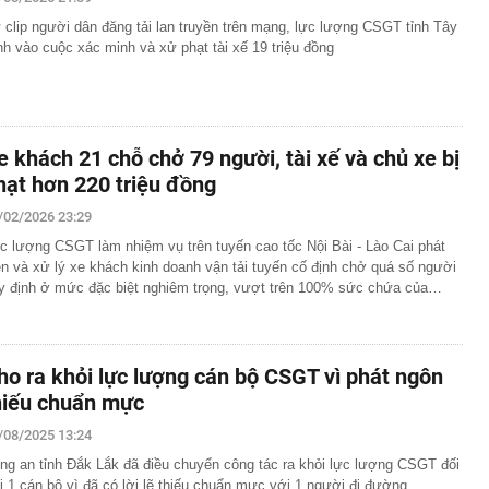
 clip người dân đăng tải lan truyền trên mạng, lực lượng CSGT tỉnh Tây
oa tai đính kim cương của bà Trương Mỹ Lan
nh vào cuộc xác minh và xử phạt tài xế 19 triệu đồng
Tây đến Việt Nam là phải thuê xe máy còn khách Hàn,
g?
TikToker Phượng Nguyễn
uất khó tăng thêm, nhưng thanh khoản vẫn là bài toán
 cuối năm
e khách 21 chỗ chở 79 người, tài xế và chủ xe bị
hạt hơn 220 triệu đồng
eo túi hàng hiệu, bế con đến khách sạn gặp Văn Hậu,
hường" có còn xinh đẹp như ảnh tự đăng?
/02/2026 23:29
 Việt bán điều hòa, máy lạnh kiếm 330 tỷ đồng mỗi ngày
c lượng CSGT làm nhiệm vụ trên tuyến cao tốc Nội Bài - Lào Cai phát
ện và xử lý xe khách kinh doanh vận tải tuyến cố định chở quá số người
 học dự kiến lịch công bố điểm chuẩn 2026, sớm nhất từ
y định ở mức đặc biệt nghiêm trọng, vượt trên 100% sức chứa của…
 đội (MIC) chốt ngày trả cổ tức bằng tiền mặt tỷ lệ 10%
 nhất về lịch nghỉ lễ Quốc khánh năm 2026
ho ra khỏi lực lượng cán bộ CSGT vì phát ngôn
cơ sở năng lượng trọng yếu của Ukraine
hiếu chuẩn mực
/08/2025 13:24
ng an tỉnh Đắk Lắk đã điều chuyển công tác ra khỏi lực lượng CSGT đối
i 1 cán bộ vì đã có lời lẽ thiếu chuẩn mực với 1 người đi đường.