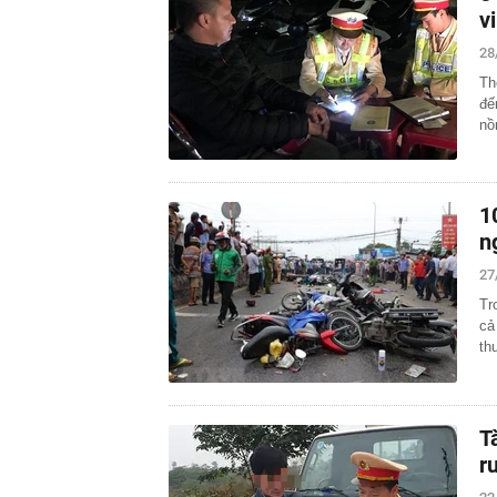
v
28
Th
đế
nồ
1
n
27
Tr
cả
th
T
r