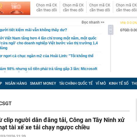
Chọn mã CK
Chọn mã CK
Chọn mã CK
Chọn mã CK
cần theo dõi
cần theo dõi
cần theo dõi
cần theo dõi
Đọc nhanh >>
người tiết kiệm mãi vẫn không thấy dư?
i Việt Nam tăng hơn 4 lần chỉ trong một năm, một quốc
'cửa ngõ' cho doanh nghiệp Việt bước vào thị trường 1,4
 dùng
cơ ngơi cả chục ngàn m2 của Hoài Linh: "Tôi không thể
iảm 98% nhưng số tiền phải trả tăng gấp 3 lần: Microsoft
 dùng AI bừa bãi
ó công trình trị giá 940 tỷ đồng do tập đoàn Nhật Bản
P
NGÂN HÀNG
SMART MONEY
TÀI CHÍNH QUỐC TẾ
VĨ MÔ
KINH TẾ SỐ
TH
ựng thần tốc trong 1 năm, tạo ra 800 cơ hội việc làm
 bố thời gian dự kiến thi tốt nghiệp THPT năm 2027
 CSGT
nh hoàng trong vụ cháy lớn giữa trung tâm thành phố tại
 cuồn cuộn bao trùm, một phần toà nhà đổ sập
Hà Thị Thu Hiền SN 1992 khi vừa về nước
ừ clip người dân đăng tải, Công an Tây Ninh xử
ập kỷ lục về lượng khách và lợi nhuận
hạt tài xế xe tải chạy ngược chiều
 Tam Đảo nối Thái Nguyên - Phú Thọ - Hà Nội như thế
/03/2026 21:39