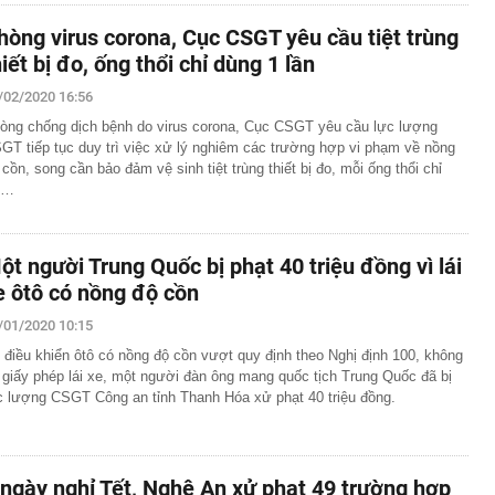
hòng virus corona, Cục CSGT yêu cầu tiệt trùng
hiết bị đo, ống thổi chỉ dùng 1 lần
/02/2020 16:56
òng chống dịch bệnh do virus corona, Cục CSGT yêu cầu lực lượng
GT tiếp tục duy trì việc xử lý nghiêm các trường hợp vi phạm về nồng
 cồn, song cần bảo đảm vệ sinh tiệt trùng thiết bị đo, mỗi ống thổi chỉ
ử…
ột người Trung Quốc bị phạt 40 triệu đồng vì lái
e ôtô có nồng độ cồn
/01/2020 10:15
 điều khiển ôtô có nồng độ cồn vượt quy định theo Nghị định 100, không
 giấy phép lái xe, một người đàn ông mang quốc tịch Trung Quốc đã bị
c lượng CSGT Công an tỉnh Thanh Hóa xử phạt 40 triệu đồng.
 ngày nghỉ Tết, Nghệ An xử phạt 49 trường hợp