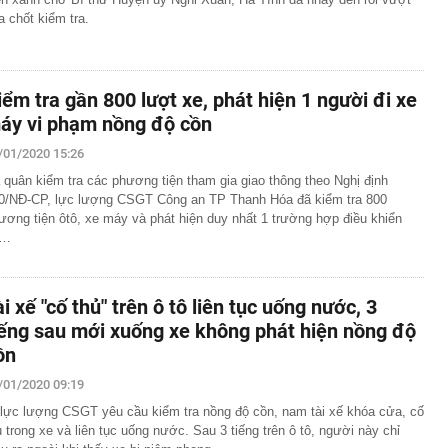
a chốt kiểm tra.
iểm tra gần 800 lượt xe, phát hiện 1 người đi xe
áy vi phạm nồng độ cồn
/01/2020 15:26
 quân kiểm tra các phương tiện tham gia giao thông theo Nghị định
0/NĐ-CP, lực lượng CSGT Công an TP Thanh Hóa đã kiểm tra 800
ương tiện ôtô, xe máy và phát hiện duy nhất 1 trường hợp điều khiển
e…
ài xế "cố thủ" trên ô tô liên tục uống nước, 3
iếng sau mới xuống xe không phát hiện nồng độ
ồn
/01/2020 09:19
 lực lượng CSGT yêu cầu kiểm tra nồng độ cồn, nam tài xế khóa cửa, cố
ủ trong xe và liên tục uống nước. Sau 3 tiếng trên ô tô, người này chỉ