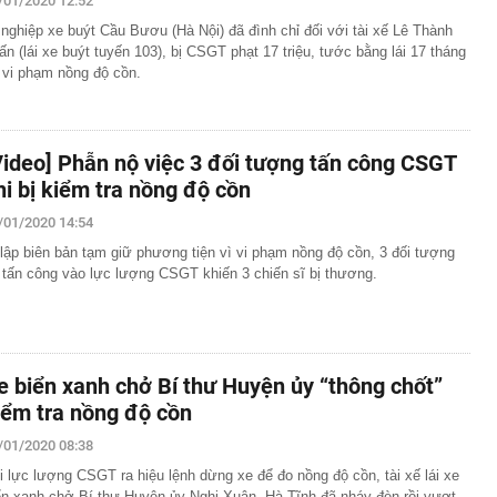
/01/2020 12:52
 nghiệp xe buýt Cầu Bươu (Hà Nội) đã đình chỉ đối với tài xế Lê Thành
ấn (lái xe buýt tuyến 103), bị CSGT phạt 17 triệu, tước bằng lái 17 tháng
 vi phạm nồng độ cồn.
Video] Phẫn nộ việc 3 đối tượng tấn công CSGT
hi bị kiểm tra nồng độ cồn
/01/2020 14:54
 lập biên bản tạm giữ phương tiện vì vi phạm nồng độ cồn, 3 đối tượng
 tấn công vào lực lượng CSGT khiến 3 chiến sĩ bị thương.
e biển xanh chở Bí thư Huyện ủy “thông chốt”
iểm tra nồng độ cồn
/01/2020 08:38
i lực lượng CSGT ra hiệu lệnh dừng xe để đo nồng độ cồn, tài xế lái xe
ển xanh chở Bí thư Huyện ủy Nghi Xuân, Hà Tĩnh đã nháy đèn rồi vượt