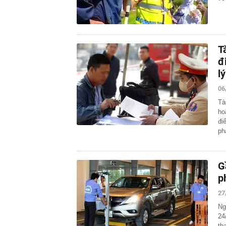
T
đ
lý
06
Tà
ho
đi
p
G
p
27
Ng
24
th