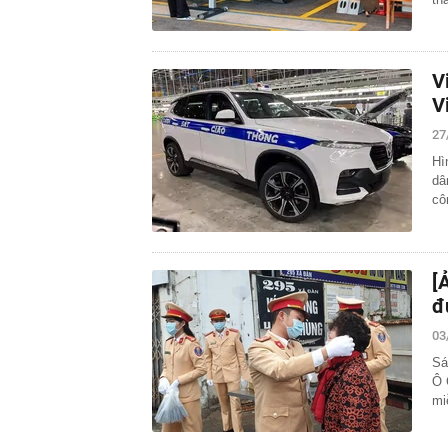
V
V
27
Hì
dâ
cô
[
đ
03
Sá
Ô 
mi