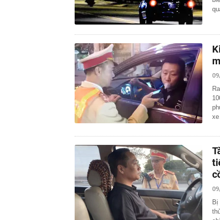
qu
K
m
09
Ra
10
ph
x
T
t
c
09
Bị
th