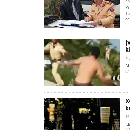
22
Xí
Tu
do
[
k
16
Bị
đã
X
k
16
Kh
bi