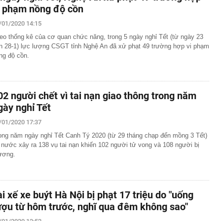
i phạm nồng độ cồn
/01/2020 14:15
eo thống kê của cơ quan chức năng, trong 5 ngày nghỉ Tết (từ ngày 23
n 28-1) lực lượng CSGT tỉnh Nghệ An đã xử phạt 49 trường hợp vi phạm
ng độ cồn.
02 người chết vì tai nạn giao thông trong năm
gày nghỉ Tết
/01/2020 17:37
ong năm ngày nghỉ Tết Canh Tý 2020 (từ 29 tháng chạp đến mồng 3 Tết)
 nước xảy ra 138 vụ tai nạn khiến 102 người tử vong và 108 người bị
ương.
ài xế xe buýt Hà Nội bị phạt 17 triệu do "uống
ượu từ hôm trước, nghĩ qua đêm không sao"