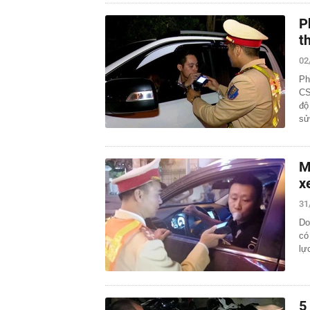
P
t
02
Ph
CS
độ
s
M
x
31
Do
có
lự
5