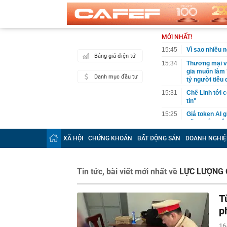
MỚI NHẤT!
15:45
Vì sao nhiều 
Bảng giá điện tử
15:34
Thương mại vớ
gia muốn làm 
Danh mục đầu tư
tỷ người tiêu
15:31
Chế Linh tới 
tin"
15:25
Giá token AI g
cấm nhân viên
15:23
Việt Nam sắp c
XÃ HỘI
CHỨNG KHOÁN
BẤT ĐỘNG SẢN
DOANH NGHIỆ
đầu tư: Xây d
15:23
Bộ GD&ĐT công
Tin tức, bài viết mới nhất về
15:20
LỰC LƯỢNG
Cảnh tượng ki
Anh: Khói đen
15:18
Bắt môi giới 
T
15:15
Hanoi Metro l
p
15:15
Hầm xuyên núi
16