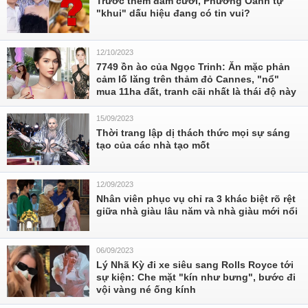
Trước thềm đám cưới, Phương Oanh tự
"khui" dấu hiệu đang có tin vui?
12/10/2023
7749 ồn ào của Ngọc Trinh: Ăn mặc phản
cảm lố lăng trên thảm đỏ Cannes, "nổ"
mua 11ha đất, tranh cãi nhất là thái độ này
15/09/2023
Thời trang lập dị thách thức mọi sự sáng
tạo của các nhà tạo mốt
12/09/2023
Nhân viên phục vụ chỉ ra 3 khác biệt rõ rệt
giữa nhà giàu lâu năm và nhà giàu mới nổi
06/09/2023
Lý Nhã Kỳ đi xe siêu sang Rolls Royce tới
sự kiện: Che mặt "kín như bưng", bước đi
vội vàng né ống kính