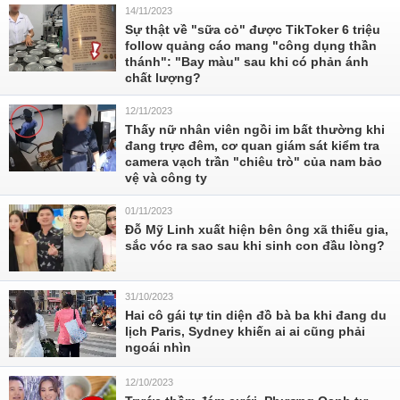
14/11/2023
Sự thật về "sữa cỏ" được TikToker 6 triệu
follow quảng cáo mang "công dụng thần
thánh": "Bay màu" sau khi có phản ánh
chất lượng?
12/11/2023
Thấy nữ nhân viên ngồi im bất thường khi
đang trực đêm, cơ quan giám sát kiểm tra
camera vạch trần "chiêu trò" của nam bảo
vệ và công ty
01/11/2023
Đỗ Mỹ Linh xuất hiện bên ông xã thiếu gia,
sắc vóc ra sao sau khi sinh con đầu lòng?
31/10/2023
Hai cô gái tự tin diện đồ bà ba khi đang du
lịch Paris, Sydney khiến ai ai cũng phải
ngoái nhìn
12/10/2023