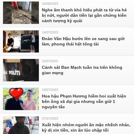
16/08/2023
Nghe âm thanh khó hiểu phát ra từ vỉa hè
bị nứt, người dân tiến lại gần chứng kiến
cảnh tượng kỳ quái
14/07/2023
Đoàn Văn Hậu bước lên xe sang sau giờ
làm, phong thái hệt tổng tài
11/07/2023
Cảnh sát Đan Mạch tuần tra trên không
gian mạng
10/07/2023
Hoa hậu Phạm Hương hiếm hoi xuất hiện
bên ông xã đại gia nhưng vẫn giữ 1
nguyên tắc
07/07/2023
Xuất hiện nhóm người ăn mặc nhếch nhác,
kỳ dị xin tiền, xin ăn lúc chập tối