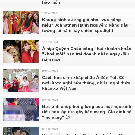
hào môn
13/02/2024
Khung hình vương giả nhà “vua hàng
hiệu” Johnathan Hạnh Nguyễn: Nàng dâu
tương lai năm nay chiếm spotlight
11/02/2024
Á hậu Quỳnh Châu công khai khoảnh khắc
"khoá môi" bạn trai doanh nhân ngay đầu
năm mới
09/02/2024
Cách học sinh khắp châu Á đón Tết: Có
nơi được nghỉ nửa tháng, nhiều nghi thức
khác xa Việt Nam
02/01/2024
Bức ảnh chụp bóng lưng của một học sinh
tiểu học lập tức gây bão mạng: Gia đình có
"mỏ vàng" à?
01/01/2024