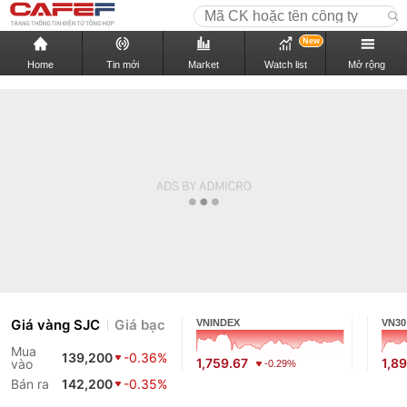
New
Home
Tin mới
Market
Watch list
Mở rộng
Giá vàng SJC
Giá bạc
VNINDEX
VN30
Mua
139,200
-0.36%
1,759.67
1,89
vào
-0.29%
Bán ra
142,200
-0.35%