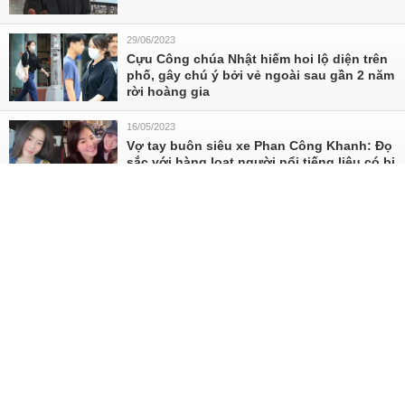
29/06/2023
Cựu Công chúa Nhật hiếm hoi lộ diện trên
phố, gây chú ý bởi vẻ ngoài sau gần 2 năm
rời hoàng gia
16/05/2023
Vợ tay buôn siêu xe Phan Công Khanh: Đọ
sắc với hàng loạt người nổi tiếng liệu có bị
"dìm"?
18/03/2023
Linh Rin đăng ảnh mặc trang phục truyền
thống Philippines trước ngày cưới Phillip
Nguyễn
17/02/2023
Vợ Bùi Tiến Dũng ra ngoài sang chảnh, ở
nhà chuẩn “mẹ bỉm”
16/01/2023