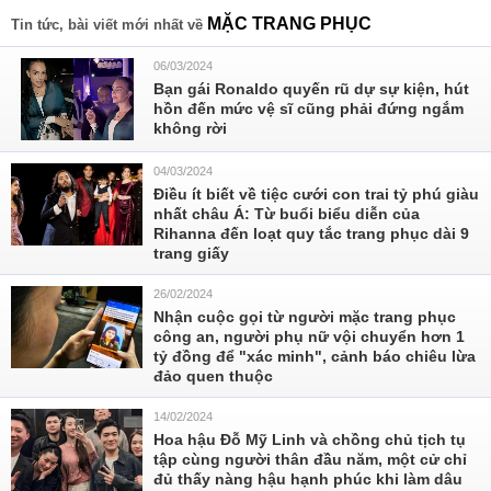
MẶC TRANG PHỤC
Tin tức, bài viết mới nhất về
06/03/2024
Bạn gái Ronaldo quyến rũ dự sự kiện, hút
hồn đến mức vệ sĩ cũng phải đứng ngắm
không rời
04/03/2024
Điều ít biết về tiệc cưới con trai tỷ phú giàu
nhất châu Á: Từ buổi biểu diễn của
Rihanna đến loạt quy tắc trang phục dài 9
trang giấy
26/02/2024
Nhận cuộc gọi từ người mặc trang phục
công an, người phụ nữ vội chuyển hơn 1
tỷ đồng để "xác minh", cảnh báo chiêu lừa
đảo quen thuộc
14/02/2024
Hoa hậu Đỗ Mỹ Linh và chồng chủ tịch tụ
tập cùng người thân đầu năm, một cử chỉ
đủ thấy nàng hậu hạnh phúc khi làm dâu