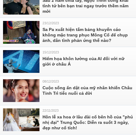
Sau 2 năm chia tay, Ngọc Trinh công khai
tình tứ bên bạn trai ngay trước thềm năm
mới
23/12/2023
Sa Pa xuất hiện tấm bảng khuyến cáo
không mặc trang phục Mông Cổ để chụp
ảnh, dân tình phản ứng thế nào?
15/12/2023
Hiểm họa khôn lường của AI đối với nữ
giới ở châu Á
08/12/2023
Cuộc sống ẩn dật của mỹ nhân khiến Châu
Tinh Trì tiếc nuối cả đời
22/11/2023
Hôn lễ xa hoa ở lâu đài cổ bên hồ của "phú
nhị đại" Trung Quốc: Diễn ra suốt 3 ngày,
đẹp như cổ tích!