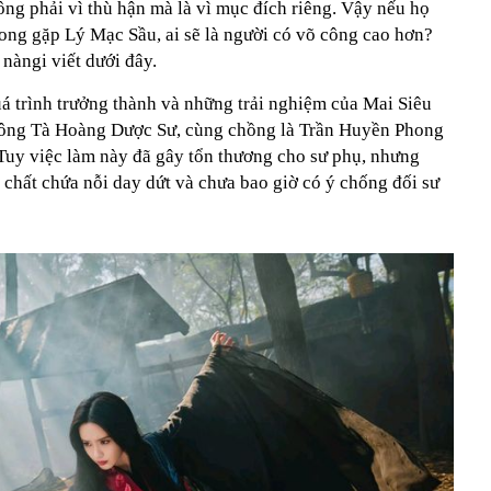
ng phải vì thù hận mà là vì mục đích riêng. Vậy nếu họ
hong gặp Lý Mạc Sầu, ai sẽ là người có võ công cao hơn?
nàngi viết dưới đây.
uá trình trưởng thành và những trải nghiệm của Mai Siêu
Đông Tà Hoàng Dược Sư, cùng chồng là Trần Huyền Phong
uy việc làm này đã gây tổn thương cho sư phụ, nhưng
 chất chứa nỗi day dứt và chưa bao giờ có ý chống đối sư