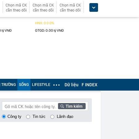
Chọn mã CK
Chọn mã CK
Chọn mã CK
cần theo dõi
cần theo dõi
cần theo dõi
Dữ liệu
F INDEX
Ị TRƯỜNG
SỐNG
LIFESTYLE
Công ty
Tin tức
Lãnh đạo