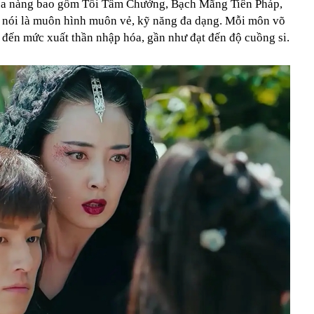
a nàng bao gồm Tồi Tâm Chưởng, Bạch Mãng Tiên Pháp,
ể nói là muôn hình muôn vẻ, kỹ năng đa dạng. Mỗi môn võ
đến mức xuất thần nhập hóa, gần như đạt đến độ cuồng si.