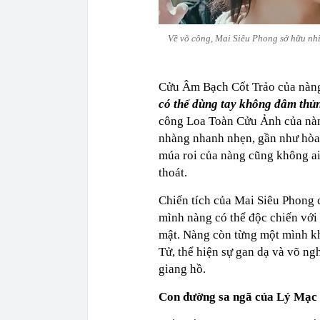
Về võ công, Mai Siêu Phong sở hữu nhi
Cửu Âm Bạch Cốt Trảo của nàng 
có thể dùng tay không đâm thủn
công Loa Toàn Cửu Ảnh của nàn
nhàng nhanh nhẹn, gần như hòa 
múa roi của nàng cũng không ai
thoát.
Chiến tích của Mai Siêu Phong
mình nàng có thể độc chiến với
mật. Nàng còn từng một mình k
Tử, thể hiện sự gan dạ và võ ng
giang hồ.
Con đường sa ngã của Lý Mạc