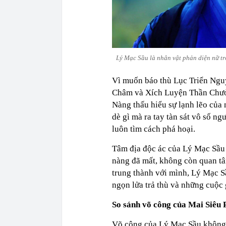
Lý Mạc Sầu là nhân vật phản diện nữ tr
Vì muốn báo thù Lục Triển Ngu
Châm và Xích Luyện Thần Chưởn
Nàng thấu hiểu sự lạnh lẽo của 
dè gì mà ra tay tàn sát vô số ng
luôn tìm cách phá hoại.
Tâm địa độc ác của Lý Mạc Sầu 
nàng đã mất, không còn quan tâ
trung thành với mình, Lý Mạc S
ngọn lửa trả thù và những cuộc 
So sánh võ công của Mai Siêu
Võ công của Lý Mạc Sầu không 