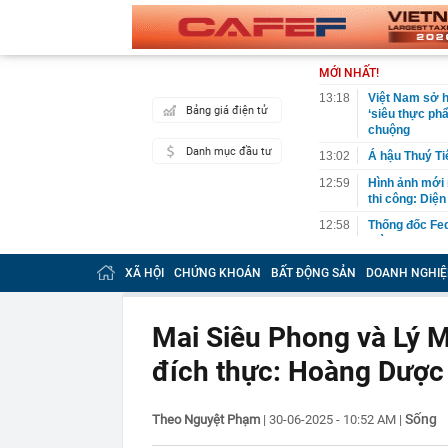
MỚI NHẤT!
13:18
Việt Nam sở h
Bảng giá điện tử
‘siêu thực ph
chuộng
Danh mục đầu tư
13:02
Á hậu Thuý Ti
12:59
Hình ảnh mới 
thi công: Diệ
12:58
Thống đốc Fed
thời gian”
12:56
Đang đi dạo, 
XÃ HỘI
CHỨNG KHOÁN
BẤT ĐỘNG SẢN
DOANH NGHIỆ
chạy
12:43
Keppel rút khỏ
vụ kiện 6.800 
Mai Siêu Phong và Lý M
12:42
Chủ tịch công
đích thực: Hoàng Dược 
Nam bị bắt
12:42
Việt Nam sắp 
12.000 tấn đã 
Sống
Theo Nguyệt Phạm
|
30-06-2025 - 10:52 AM
|
các tên tuổi h