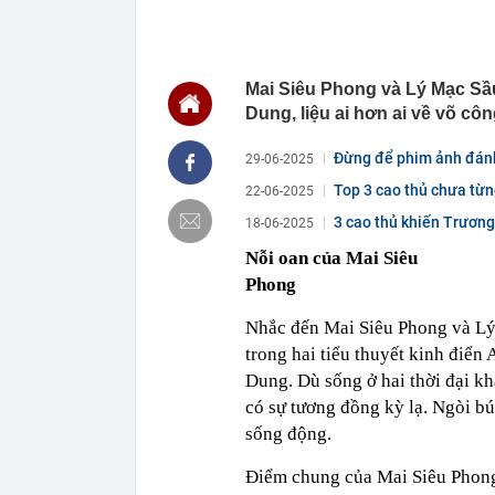
12:40
Khởi tố Chủ t
12:38
Tạm giữ hình 
12:35
Phát hiện 2 t
đường cao tố
Mai Siêu Phong và Lý Mạc Sầu,
12:28
Bất ngờ 3 chi
Dung, liệu ai hơn ai về võ cô
12:23
Người bán rau
Đừng để phim ảnh đánh 
trong nghề lạ
29-06-2025
12:17
Mẹ đảm ở Nghệ
Top 3 cao thủ chưa từn
22-06-2025
nằm ở 25 phú
số...
3 cao thủ khiến Trương
18-06-2025
12:16
Cất tiền tron
vũ...
đáng sợ bên t
Nỗi oan của Mai Siêu
12:09
Hơn 90% ngườ
Phong
khăn tắm
Nhắc đến Mai Siêu Phong và Lý
12:04
Mr Pips nhờ b
trong hai tiểu thuyết kinh điển
12:00
Từ 20h00 hôm 
gián đoạn, ng
Dung. Dù sống ở hai thời đại kh
12:00
Cổ phiếu Hóa 
có sự tương đồng kỳ lạ. Ngòi b
sống động.
11:59
BIDV chốt ngà
Điểm chung của Mai Siêu Phong 