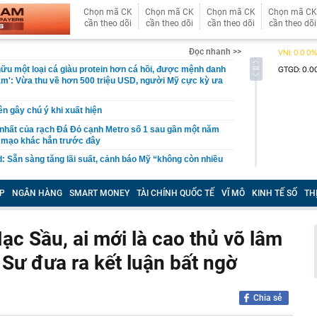
Chọn mã CK
Chọn mã CK
Chọn mã CK
Chọn mã CK
cần theo dõi
cần theo dõi
cần theo dõi
cần theo dõi
Đọc nhanh >>
ữu một loại cá giàu protein hơn cá hồi, được mệnh danh
ẩm': Vừa thu về hơn 500 triệu USD, người Mỹ cực kỳ ưa
ên gây chú ý khi xuất hiện
nhất của rạch Đá Đỏ cạnh Metro số 1 sau gần một năm
n mạo khác hẳn trước đây
: Sẵn sàng tăng lãi suất, cảnh báo Mỹ “không còn nhiều
người dân bỗng phát hiện cảnh tượng "nổi da gà" liền bỏ
P
NGÂN HÀNG
SMART MONEY
TÀI CHÍNH QUỐC TẾ
VĨ MÔ
KINH TẾ SỐ
TH
i siêu dự án có toà tháp 88 tầng tại Thủ Thiêm, chấm dứt
tỷ đồng
ạc Sầu, ai mới là cao thủ võ lâm
 ty từng “nổ” có 100 tỷ USD làm đường sắt cao tốc Bắc
Sư đưa ra kết luận bất ngờ
sở hữu công trình chưa từng có trong lịch sử: Mái thép
lắp đủ nhịp, nơi lớn hơn địa điểm trao giải Oscar… do
Chia sẻ
àng đầu thế giới thiết kế cũng dần lộ diện