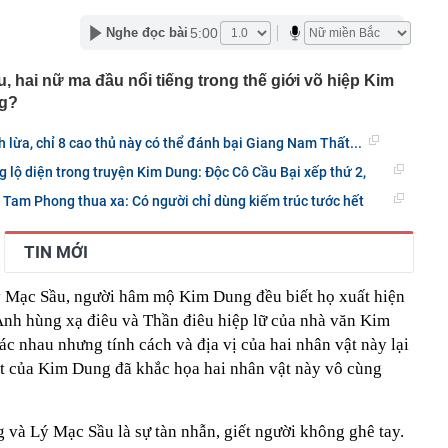
ịch Mekolor “nổ” sở hữu chục tỷ Euro
sự Trần Thị Nguyên SN 2001
5:00
Nghe đọc bài
hùng các-tông chứa 24 tỷ đồng tiền mặt bị vứt bên vệ
c
 hai nữ ma đầu nổi tiếng trong thế giới võ hiệp Kim
ếc iPhone cũ được cho là “đáng mua nhất” hiện nay
ng?
 nói thật: Khách thường chọn bó xanh mướt, người
lừa, chỉ 8 cao thủ này có thể đánh bại Giang Nam Thất...
i quan sát kỹ 3 đặc điểm này
 An bận chăm con 4 tuổi vẫn giữ nhà luôn gọn: Bí quyết
g lộ diện trong truyện Kim Dung: Độc Cô Cầu Bại xếp thứ 2,
t mỗi ngày
 Tam Phong thua xa: Có người chỉ dùng kiếm trúc tước hết
g két sắt, người phụ nữ "suýt ngất" trước cảnh tượng
rong
TIN MỚI
i dùng không biết công dụng của những đường dệt trên
 Mạc Sầu, người hâm mộ Kim Dung đều biết họ xuất hiện
ạn bè, người thân đứng tên loạt xe sang
 Anh hùng xạ điêu và Thần điêu hiệp lữ của nhà văn Kim
nay, toàn bộ giao dịch thẻ tại ngân hàng sau sẽ tạm thời
ươi dùng chú ý!
ác nhau nhưng tính cách và địa vị của hai nhân vật này lại
chất Đức Giang “có biến" sau thông tin quan trọng
út của Kim Dung đã khắc họa hai nhân vật này vô cùng
y chia hơn 498 triệu cổ phiếu thưởng
và Lý Mạc Sầu là sự tàn nhẫn, giết người không ghê tay.