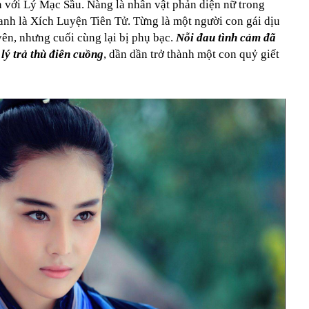
n với Lý Mạc Sầu. Nàng là nhân vật phản diện nữ trong
anh là Xích Luyện Tiên Tử. Từng là một người con gái dịu
yên, nhưng cuối cùng lại bị phụ bạc.
Nỗi đau tình cảm đã
lý trả thù điên cuồng
, dần dần trở thành một con quỷ giết