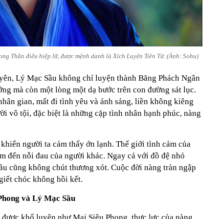
ong Thần điêu hiệp lữ, được mệnh danh là Xích Luyện Tiên Tử. (Ảnh: Sohu)
yên, Lý Mạc Sầu không chỉ luyện thành Băng Phách Ngân
g mà còn một lòng một dạ bước trên con đường sát lục.
nhân gian, mất đi tình yêu và ánh sáng, liền không kiêng
ười vô tội, đặc biệt là những cặp tình nhân hạnh phúc, nàng
khiến người ta cảm thấy ớn lạnh. Thế giới tình cảm của
m đến nỗi đau của người khác. Ngay cả với đồ đệ nhỏ
ầu cũng không chút thương xót. Cuộc đời nàng tràn ngập
giết chóc không hồi kết.
 Phong và Lý Mạc Sầu
được khổ luyện như Mai Siêu Phong, thực lực của nàng