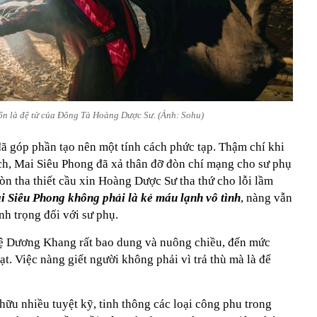
n là đệ tử của Đông Tà Hoàng Dược Sư. (Ảnh: Sohu)
đã góp phần tạo nên một tính cách phức tạp. Thậm chí khi
ch, Mai Siêu Phong đã xả thân đỡ đòn chí mạng cho sư phụ
còn tha thiết cầu xin Hoàng Dược Sư tha thứ cho lỗi lầm
i Siêu Phong không phải là kẻ máu lạnh vô tình
, nàng vẫn
nh trọng đối với sư phụ.
đệ Dương Khang rất bao dung và nuông chiều, đến mức
t. Việc nàng giết người không phải vì trả thù mà là để
ữu nhiều tuyệt kỹ, tinh thông các loại công phu trong