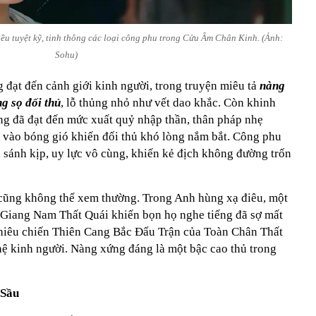
ều tuyệt kỹ, tinh thông các loại công phu trong Cửu Âm Chân Kinh. (Ảnh:
Sohu)
đạt đến cảnh giới kinh người, trong truyện miêu tả
nàng
g sọ đối thủ
, lỗ thủng nhỏ như vết dao khắc. Còn khinh
g đã đạt đến mức xuất quỷ nhập thần, thân pháp nhẹ
vào bóng gió khiến đối thủ khó lòng nắm bắt. Công phu
 sánh kịp, uy lực vô cùng, khiến kẻ địch không đường trốn
 cũng không thể xem thường. Trong Anh hùng xạ điêu, một
 Giang Nam Thất Quái khiến bọn họ nghe tiếng đã sợ mất
hiêu chiến Thiên Cang Bắc Đẩu Trận của Toàn Chân Thất
hệ kinh người. Nàng xứng đáng là một bậc cao thủ trong
 Sầu