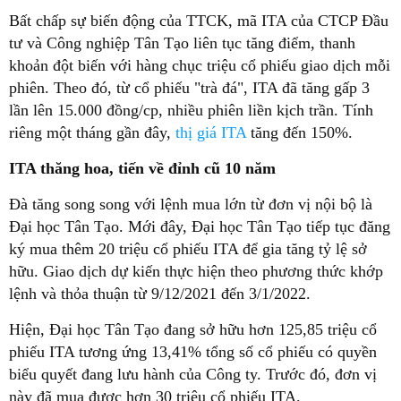
Bất chấp sự biến động của TTCK, mã ITA của CTCP Đầu
tư và Công nghiệp Tân Tạo liên tục tăng điểm, thanh
khoản đột biến với hàng chục triệu cổ phiếu giao dịch mỗi
phiên. Theo đó, từ cổ phiếu "trà đá", ITA đã tăng gấp 3
lần lên 15.000 đồng/cp, nhiều phiên liền kịch trần. Tính
riêng một tháng gần đây,
thị giá ITA
tăng đến 150%.
ITA thăng hoa, tiến về đỉnh cũ 10 năm
Đà tăng song song với lệnh mua lớn từ đơn vị nội bộ là
Đại học Tân Tạo. Mới đây, Đại học Tân Tạo tiếp tục đăng
ký mua thêm 20 triệu cổ phiếu ITA để gia tăng tỷ lệ sở
hữu. Giao dịch dự kiến thực hiện theo phương thức khớp
lệnh và thỏa thuận từ 9/12/2021 đến 3/1/2022.
Hiện, Đại học Tân Tạo đang sở hữu hơn 125,85 triệu cổ
phiếu ITA tương ứng 13,41% tổng số cổ phiếu có quyền
biểu quyết đang lưu hành của Công ty. Trước đó, đơn vị
này đã mua được hơn 30 triệu cổ phiếu ITA.