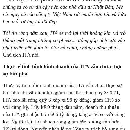
chúng ta có sự tin cậy nên các nhà đầu tư Nhật Bản, Mỹ
và ngay cả các công ty Việt Nam rất muốn hợp tác và hứa
hẹn một tương lai tốt đẹp
.
Tôi tin rằng năm sau, ITA sẽ trở lại thời hoàng kim và trở
thành một trong những cổ phiếu sẽ đóng góp tích cực vào
phát triển nền kinh tế. Gái có công, chồng chẳng phụ"
,
Chủ tịch ITA nói.
Thực tế tình hình kinh doanh của ITA vẫn chưa thực
sự bứt phá
Thực tế, tình hình kinh doanh của ITA vẫn chưa thực sự
bứt phá khi vẫn liên tục giảm sút. Kết thúc quý 3/2021,
ITA báo lãi ròng quý 3 xấp xỉ 99 tỷ đồng, giảm 11% so
với cùng kỳ. Lũy kế 9 tháng đầu năm, doanh thu thuần
của ITA ghi nhận hơn 665 tỷ đồng, tăng 21% so với cùng
kỳ. Ngược lại, lợi nhuận ròng giảm 6% xuống còn hơn
173 tỷ đồng. Nguyên nhân là do Công ty trích bổ sung dự