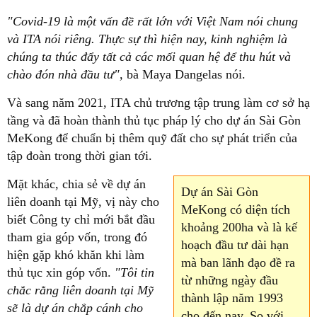
"Covid-19 là một vấn đề rất lớn với Việt Nam nói chung
và ITA nói riêng. Thực sự thì hiện nay, kinh nghiệm là
chúng ta thúc đẩy tất cả các mối quan hệ để thu hút và
chào đón nhà đầu tư",
bà Maya Dangelas nói.
Và sang năm 2021, ITA chủ trương tập trung làm cơ sở hạ
tầng và đã hoàn thành thủ tục pháp lý cho dự án Sài Gòn
MeKong để chuẩn bị thêm quỹ đất cho sự phát triển của
tập đoàn trong thời gian tới.
Mặt khác, chia sẻ về dự án
Dự án Sài Gòn
liên doanh tại Mỹ, vị này cho
MeKong có diện tích
biết Công ty chỉ mới bắt đầu
khoảng 200ha và là kế
tham gia góp vốn, trong đó
hoạch đầu tư dài hạn
hiện gặp khó khăn khi làm
mà ban lãnh đạo đề ra
thủ tục xin góp vốn.
"Tôi tin
từ những ngày đầu
chắc rằng liên doanh tại Mỹ
thành lập năm 1993
sẽ là dự án chắp cánh cho
cho đến nay. So với