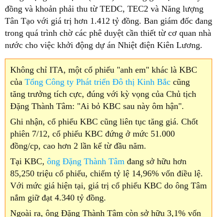
đồng và khoản phải thu từ TEDC, TEC2 và Năng lượng
Tân Tạo với giá trị hơn 1.412 tỷ đồng. Ban giám đốc đang
trong quá trình chờ các phê duyệt cần thiết từ cơ quan nhà
nước cho việc khởi động dự án Nhiệt điện Kiên Lương.
Không chỉ ITA, một cổ phiếu "anh em" khác là KBC
của
Tổng Công ty Phát triển Đô thị Kinh Bắc
cũng
tăng trưởng tích cực, đúng với kỳ vọng của Chủ tịch
Đặng Thành Tâm: "Ai bỏ KBC sau này ôm hận".
Ghi nhận, cổ phiếu KBC cũng liên tục tăng giá. Chốt
phiên 7/12, cổ phiếu KBC đứng ở mức 51.000
đồng/cp, cao hơn 2 lần kể từ đầu năm.
Tại KBC,
ông Đặng Thành Tâm
đang sở hữu hơn
85,250 triệu cổ phiếu, chiếm tỷ lệ 14,96% vốn điều lệ.
Với mức giá hiện tại, giá trị cổ phiếu KBC do ông Tâm
nắm giữ đạt 4.340 tỷ đồng.
Ngoài ra, ông Đặng Thành Tâm còn sở hữu 3,1% vốn