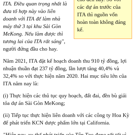
ITA. Điều quan trọng nhất là
các dự án trước của
đưa tổ hợp này vào liên
ITA thì nguồn vốn
doanh với ITA để làm nhà
hoàn toàn không đáng
máy thứ 3 tại khu Sài Gòn
kể.
MeKong. Nếu làm được thì
tương lai của ITA rất sáng"
,
người đứng đầu cho hay.
Năm 2021, ITA đặt kế hoạch doanh thu 910 tỷ đồng, lợi
nhuận thuần đạt 237 tỷ đồng, lần lượt tăng 40,4% và
32,4% so với thực hiện năm 2020. Hai mục tiêu lớn của
ITA năm nay là:
(i) Thực hiện các thủ tục quy hoạch, đất đai, đền bù giải
tỏa dự án Sài Gòn MeKong;
(ii) Tiếp tục thực hiện liên doanh với các công ty Hoa Kỳ
để phát triển KCN dược phẩm lớn tại California.
"Hiện nay, xu thế phát triển của Tân Tạo đang rất tốt vì