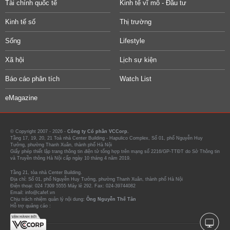
Tài chính quốc tế
Kinh tế vĩ mô - Đầu tư
Kinh tế số
Thị trường
Sống
Lifestyle
Xã hội
Lịch sự kiện
Báo cáo phân tích
Watch List
eMagazine
© Copyright 2007 - 2026 -
Công ty Cổ phần VCCorp.
Tầng 17, 19, 20, 21 Toà nhà Center Building - Hapulico Complex, Số 01, phố Nguyễn Huy
Tưởng, phường Thanh Xuân, thành phố Hà Nội
Giấy phép thiết lập trang thông tin điện tử tổng hợp trên mạng số 2216/GP-TTĐT do Sở Thông tin
và Truyền thông Hà Nội cấp ngày 10 tháng 4 năm 2019.
Tầng 21, tòa nhà Center Building.
Địa chỉ: Số 01, phố Nguyễn Huy Tưởng, phường Thanh Xuân, thành phố Hà Nội
Điện thoại: 024 7309 5555 Máy lẻ 292. Fax: 024-39744082
Email: info@cafef.vn
Chịu trách nhiệm quản lý nội dung:
Ông Nguyễn Thế Tân
Hỗ trợ quảng cáo :