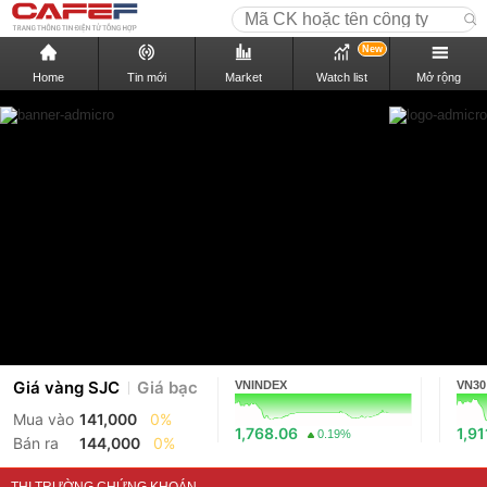
New
Home
Tin mới
Market
Watch list
Mở rộng
Giá vàng SJC
Giá bạc
VNINDEX
VN30
Mua vào
141,000
0%
1,768.06
1,91
0.19%
Bán ra
144,000
0%