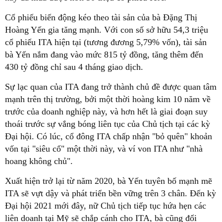
Cổ phiếu biến động kéo theo tài sản của bà Đặng Thị
Hoàng Yến gia tăng mạnh. Với con số sở hữu 54,3 triệu
cổ phiếu ITA hiện tại (tương đương 5,79% vốn), tài sản
bà Yến nắm đang vào mức 815 tỷ đồng, tăng thêm đến
430 tỷ đồng chỉ sau 4 tháng giao dịch.
Sự lạc quan của ITA đang trở thành chủ đề được quan tâm
mạnh trên thị trường, bởi một thời hoàng kim 10 năm về
trước của doanh nghiệp này, và hơn hết là giai đoạn suy
thoái trước sự vắng bóng liên tục của Chủ tịch tại các kỳ
Đại hội. Có lúc, cổ đông ITA chấp nhận "bỏ quên" khoản
vốn tại "siêu cổ" một thời này, và ví von ITA như "nhà
hoang không chủ".
Xuất hiện trở lại từ năm 2020, bà Yến tuyên bố mạnh mẽ
ITA sẽ vựt dậy và phát triển bền vững trên 3 chân. Đến kỳ
Đại hội 2021 mới đây, nữ Chủ tịch tiếp tục hứa hẹn các
liên doanh tại Mỹ sẽ chắp cánh cho ITA, bà cũng đổi