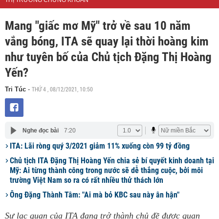
THỊ TRƯỜNG CHỨNG KHOÁN
Mang "giấc mơ Mỹ" trở về sau 10 năm
vắng bóng, ITA sẽ quay lại thời hoàng kim
như tuyên bố của Chủ tịch Đặng Thị Hoàng
Yến?
THỨ 4 , 08/12/2021, 10:50
Tri Túc
-
Nghe đọc bài
7:20
ITA: Lãi ròng quý 3/2021 giảm 11% xuống còn 99 tỷ đồng
Chủ tịch ITA Đặng Thị Hoàng Yến chia sẻ bí quyết kinh doanh tại
Mỹ: Ai từng thành công trong nước sẽ dễ thắng cuộc, bởi môi
trường Việt Nam so ra có rất nhiều thử thách lớn
Ông Đặng Thành Tâm: "Ai mà bỏ KBC sau này ân hận"
Sự lạc quan của ITA đang trở thành chủ đề được quan