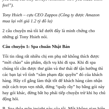
feel”).
Tony Hsieh – cựu CEO Zappos (Công ty được Amazon
mua lại với giá 1.2 tỷ đô la)
2 câu chuyện mà tôi kể dưới đây là minh chứng cho
những gì Tony Hsieh nói.
Câu chuyện 1: Spa chuẩn Nhật Bản
Tôi tin rằng rất nhiều chị em phụ nữ không thích được
“mời chào” sản phẩm, dịch vụ khi đi spa. Khi đi spa
chúng tôi cần được thư giãn và thư thái để tận hưởng thì
các bạn lại vô tình “xâm phạm đặc quyền” đó của khách
hàng. Hãy cố gắng làm thật tốt để khách hàng cảm nhận
một cách trọn vẹn nhất, đừng “quấy rầy” họ bằng gói này
hay gói khác, đừng bắt họ phải tiếp chuyện trừ khi họ chủ
động hỏi.
B. Spa thỏa mãn insight này của tôi. Một không gian hiện