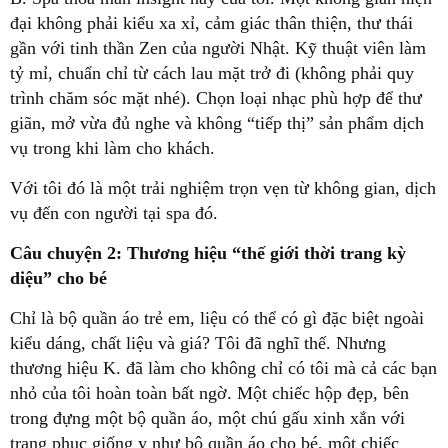
đại không phải kiểu xa xỉ, cảm giác thân thiện, thư thái
gần với tinh thần Zen của người Nhật. Kỹ thuật viên làm
tỷ mỉ, chuẩn chỉ từ cách lau mặt trở đi (không phải quy
trình chăm sóc mặt nhé). Chọn loại nhạc phù hợp để thư
giãn, mở vừa đủ nghe và không “tiếp thị” sản phẩm dịch
vụ trong khi làm cho khách.
Với tôi đó là một trải nghiệm trọn vẹn từ không gian, dịch
vụ đến con người tại spa đó.
Câu chuyện 2: Thương hiệu “thế giới thời trang kỳ
diệu” cho bé
Chỉ là bộ quần áo trẻ em, liệu có thể có gì đặc biệt ngoài
kiểu dáng, chất liệu và giá? Tôi đã nghĩ thế. Nhưng
thương hiệu K. đã làm cho không chỉ có tôi mà cả các bạn
nhỏ của tôi hoàn toàn bất ngờ. Một chiếc hộp đẹp, bên
trong đựng một bộ quần áo, một chú gấu xinh xắn với
trang phục giống y như bộ quần áo cho bé, một chiếc