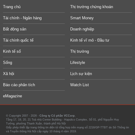
Trang chủ
Thị trường chứng khoán
Tài chính - Ngân hàng
Smart Money
Bất động sản
Doanh nghiệp
Tài chính quốc tế
Kinh tế vĩ mô - Đầu tư
Kinh tế số
Thị trường
Sống
Lifestyle
Xã hội
Lịch sự kiện
Báo cáo phân tích
Watch List
eMagazine
© Copyright 2007 - 2026 -
Công ty Cổ phần VCCorp.
Tầng 17, 19, 20, 21 Toà nhà Center Building - Hapulico Complex, Số 01, phố Nguyễn Huy
Tưởng, phường Thanh Xuân, thành phố Hà Nội
Giấy phép thiết lập trang thông tin điện tử tổng hợp trên mạng số 2216/GP-TTĐT do Sở Thông tin
và Truyền thông Hà Nội cấp ngày 10 tháng 4 năm 2019.