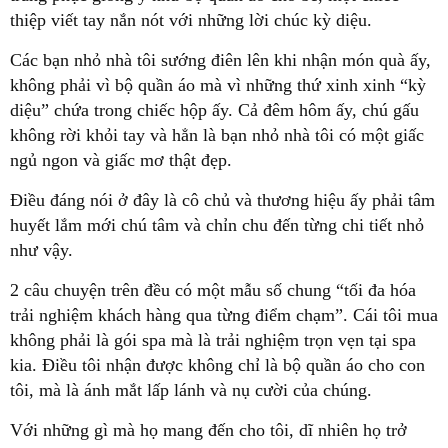
thiệp viết tay nắn nót với những lời chúc kỳ diệu.
Các bạn nhỏ nhà tôi sướng điên lên khi nhận món quà ấy,
không phải vì bộ quần áo mà vì những thứ xinh xinh “kỳ
diệu” chứa trong chiếc hộp ấy. Cả đêm hôm ấy, chú gấu
không rời khỏi tay và hẳn là bạn nhỏ nhà tôi có một giấc
ngủ ngon và giấc mơ thật đẹp.
Điều đáng nói ở đây là cô chủ và thương hiệu ấy phải tâm
huyết lắm mới chú tâm và chỉn chu đến từng chi tiết nhỏ
như vậy.
2 câu chuyện trên đều có một mẫu số chung “tối đa hóa
trải nghiệm khách hàng qua từng điểm chạm”. Cái tôi mua
không phải là gói spa mà là trải nghiệm trọn vẹn tại spa
kia. Điều tôi nhận được không chỉ là bộ quần áo cho con
tôi, mà là ánh mắt lấp lánh và nụ cười của chúng.
Với những gì mà họ mang đến cho tôi, dĩ nhiên họ trở