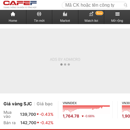
New
Home
Tin mới
Market
Watch list
Mở rộng
Giá vàng SJC
Giá bạc
VNINDEX
VN30
Mua
139,700
-0.43%
1,764.78
1,9
vào
-0.66%
Bán ra
142,700
-0.42%