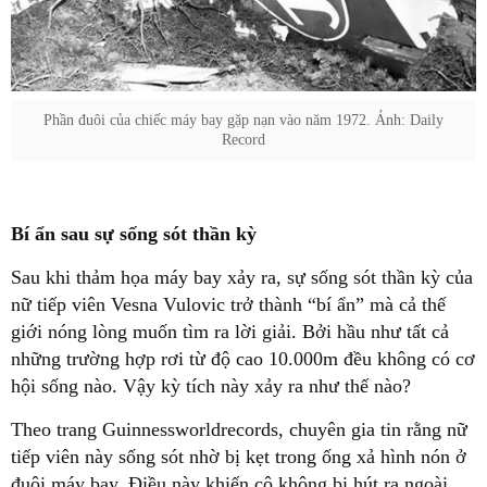
Phần đuôi của chiếc máy bay gặp nạn vào năm 1972. Ảnh: Daily
Record
Bí ẩn sau sự sống sót thần kỳ
Sau khi thảm họa máy bay xảy ra, sự sống sót thần kỳ của
nữ tiếp viên Vesna Vulovic trở thành “bí ẩn” mà cả thế
giới nóng lòng muốn tìm ra lời giải. Bởi hầu như tất cả
những trường hợp rơi từ độ cao 10.000m đều không có cơ
hội sống nào. Vậy kỳ tích này xảy ra như thế nào?
Theo trang Guinnessworldrecords, chuyên gia tin rằng nữ
tiếp viên này sống sót nhờ bị kẹt trong ống xả hình nón ở
đuôi máy bay. Điều này khiến cô không bị hút ra ngoài