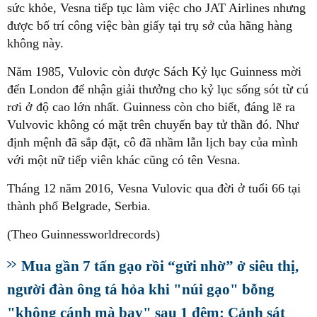
sức khỏe, Vesna tiếp tục làm việc cho JAT Airlines nhưng
được bố trí công việc bàn giấy tại trụ sở của hãng hàng
không này.
Năm 1985, Vulovic còn được Sách Kỷ lục Guinness mời
đến London để nhận giải thưởng cho kỷ lục sống sót từ cú
rơi ở độ cao lớn nhất. Guinness còn cho biết, đáng lẽ ra
Vulvovic không có mặt trên chuyến bay tử thần đó. Như
định mệnh đã sắp đặt, cô đã nhầm lẫn lịch bay của mình
với một nữ tiếp viên khác cũng có tên Vesna.
Tháng 12 năm 2016, Vesna Vulovic qua đời ở tuổi 66 tại
thành phố Belgrade, Serbia.
(Theo Guinnessworldrecords)
Mua gần 7 tấn gạo rồi “gửi nhờ” ở siêu thị,
người đàn ông tá hỏa khi "núi gạo" bỗng
"không cánh mà bay" sau 1 đêm: Cảnh sát