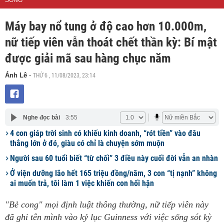
SỐNG
Máy bay nổ tung ở độ cao hơn 10.000m,
nữ tiếp viên vẫn thoát chết thần kỳ: Bí mật
được giải mã sau hàng chục năm
THỨ 6 , 11/08/2023, 23:14
Ánh Lê
-
Nghe đọc bài
3:55
4 con giáp trời sinh có khiếu kinh doanh, “rót tiền” vào đâu
thắng lớn ở đó, giàu có chỉ là chuyện sớm muộn
Người sau 60 tuổi biết “từ chối” 3 điều này cuối đời vẫn an nhàn
Ở viện dưỡng lão hết 165 triệu đồng/năm, 3 con “tị nạnh” không
ai muốn trả, tôi làm 1 việc khiến con hối hận
"Bẻ cong" mọi định luật thông thường, nữ tiếp viên này
đã ghi tên mình vào kỷ lục Guinness với việc sống sót kỳ