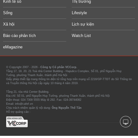
Kinh tế số
Thị trường
Sống
Lifestyle
Xã hội
Lịch sự kiện
Báo cáo phân tích
Watch List
eMagazine
© Copyright 2007 - 2026 -
Công ty Cổ phần VCCorp.
Tầng 17, 19, 20, 21 Toà nhà Center Building - Hapulico Complex, Số 01, phố Nguyễn Huy
Tưởng, phường Thanh Xuân, thành phố Hà Nội
Giấy phép thiết lập trang thông tin điện tử tổng hợp trên mạng số 2216/GP-TTĐT do Sở Thông tin
và Truyền thông Hà Nội cấp ngày 10 tháng 4 năm 2019.
Tầng 21, tòa nhà Center Building.
Địa chỉ: Số 01, phố Nguyễn Huy Tưởng, phường Thanh Xuân, thành phố Hà Nội
Điện thoại: 024 7309 5555 Máy lẻ 292. Fax: 024-39744082
Email: info@cafef.vn
Chịu trách nhiệm quản lý nội dung:
Ông Nguyễn Thế Tân
Hỗ trợ quảng cáo :