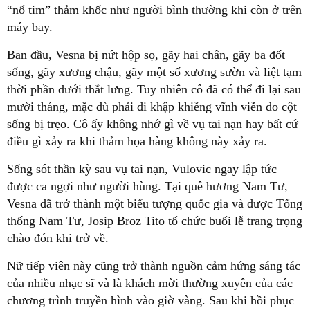
“nổ tim” thảm khốc như người bình thường khi còn ở trên
máy bay.
Ban đầu, Vesna bị nứt hộp sọ, gãy hai chân, gãy ba đốt
sống, gãy xương chậu, gãy một số xương sườn và liệt tạm
thời phần dưới thắt lưng. Tuy nhiên cô đã có thể đi lại sau
mười tháng, mặc dù phải đi khập khiễng vĩnh viễn do cột
sống bị trẹo. Cô ấy không nhớ gì về vụ tai nạn hay bất cứ
điều gì xảy ra khi thảm họa hàng không này xảy ra.
Sống sót thần kỳ sau vụ tai nạn, Vulovic ngay lập tức
được ca ngợi như người hùng. Tại quê hương Nam Tư,
Vesna đã trở thành một biểu tượng quốc gia và được Tổng
thống Nam Tư, Josip Broz Tito tổ chức buổi lễ trang trọng
chào đón khi trở về.
Nữ tiếp viên này cũng trở thành nguồn cảm hứng sáng tác
của nhiều nhạc sĩ và là khách mời thường xuyên của các
chương trình truyền hình vào giờ vàng. Sau khi hồi phục