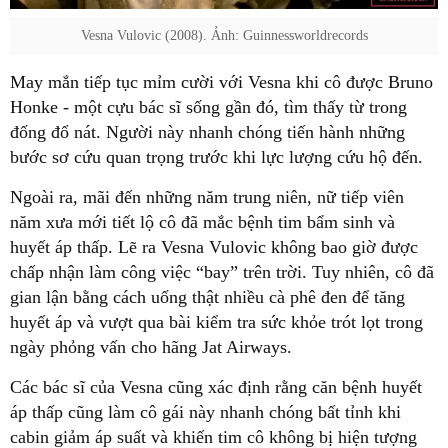
Vesna Vulovic (2008). Ảnh: Guinnessworldrecords
May mắn tiếp tục mỉm cười với Vesna khi cô được Bruno
Honke - một cựu bác sĩ sống gần đó, tìm thấy từ trong
đống đổ nát. Người này nhanh chóng tiến hành những
bước sơ cứu quan trọng trước khi lực lượng cứu hộ đến.
Ngoài ra, mãi đến những năm trung niên, nữ tiếp viên
năm xưa mới tiết lộ cô đã mắc bệnh tim bẩm sinh và
huyết áp thấp. Lẽ ra Vesna Vulovic không bao giờ được
chấp nhận làm công việc “bay” trên trời. Tuy nhiên, cô đã
gian lận bằng cách uống thật nhiều cà phê đen để tăng
huyết áp và vượt qua bài kiểm tra sức khỏe trót lọt trong
ngày phỏng vấn cho hãng Jat Airways.
Các bác sĩ của Vesna cũng xác định rằng căn bệnh huyết
áp thấp cũng làm cô gái này nhanh chóng bất tỉnh khi
cabin giảm áp suất và khiến tim cô không bị hiện tượng