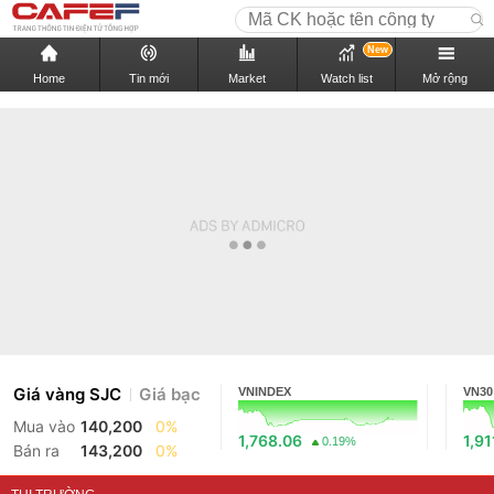
New
Home
Tin mới
Market
Watch list
Mở rộng
Giá vàng SJC
Giá bạc
VNINDEX
VN30
Mua vào
140,200
0%
1,768.06
1,91
0.19%
Bán ra
143,200
0%