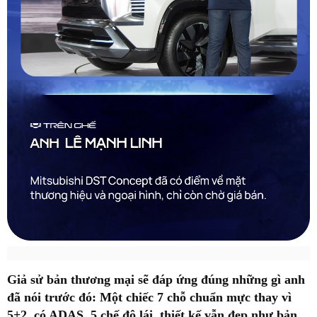
Giả sử bản thương mại sẽ đáp ứng đúng những gì anh
đã nói trước đó: Một chiếc 7 chỗ chuẩn mực thay vì
5+2, có ADAS, 5 chế độ lái, thiết kế vẫn đẹp như bản