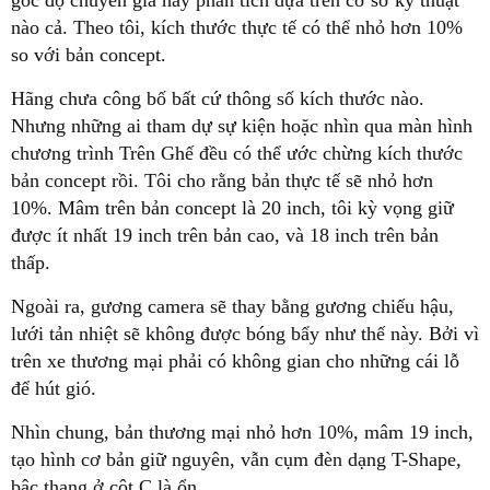
góc độ chuyên gia hay phân tích dựa trên cơ sở kỹ thuật
nào cả. Theo tôi, kích thước thực tế có thể nhỏ hơn 10%
so với bản concept.
Hãng chưa công bố bất cứ thông số kích thước nào.
Nhưng những ai tham dự sự kiện hoặc nhìn qua màn hình
chương trình Trên Ghế đều có thể ước chừng kích thước
bản concept rồi. Tôi cho rằng bản thực tế sẽ nhỏ hơn
10%. Mâm trên bản concept là 20 inch, tôi kỳ vọng giữ
được ít nhất 19 inch trên bản cao, và 18 inch trên bản
thấp.
Ngoài ra, gương camera sẽ thay bằng gương chiếu hậu,
lưới tản nhiệt sẽ không được bóng bẩy như thế này. Bởi vì
trên xe thương mại phải có không gian cho những cái lỗ
để hút gió.
Nhìn chung, bản thương mại nhỏ hơn 10%, mâm 19 inch,
tạo hình cơ bản giữ nguyên, vẫn cụm đèn dạng T-Shape,
bậc thang ở cột C là ổn.