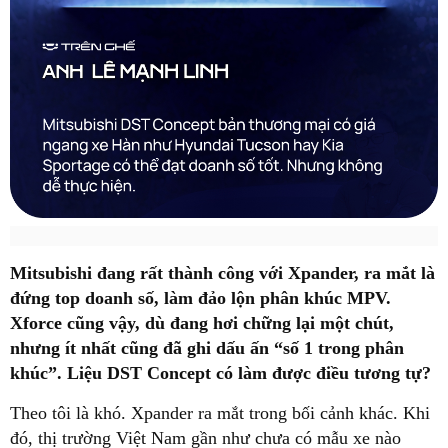
Mitsubishi đang rất thành công với Xpander, ra mắt là
đứng top doanh số, làm đảo lộn phân khúc MPV.
Xforce cũng vậy, dù đang hơi chững lại một chút,
nhưng ít nhất cũng đã ghi dấu ấn “số 1 trong phân
khúc”. Liệu DST Concept có làm được điều tương tự?
Theo tôi là khó. Xpander ra mắt trong bối cảnh khác. Khi
đó, thị trường Việt Nam gần như chưa có mẫu xe nào