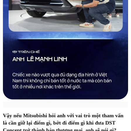
Vậy nếu Mitsubishi hỏi anh với vai trò một tham vấn
là cần giữ lại điểm gì, bớt đi điểm gì khi đưa DST
Concept trở thành bản thương mại, anh sẽ nói gì?