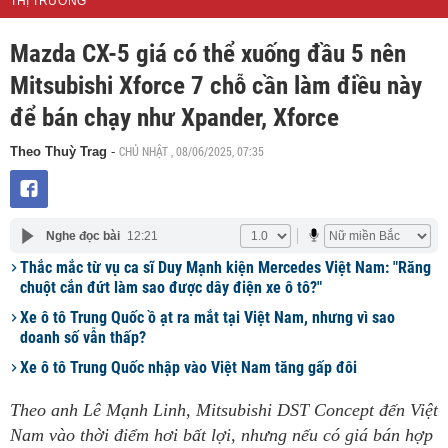
THỊ TRƯỜNG
Mazda CX-5 giá có thể xuống đầu 5 nên
Mitsubishi Xforce 7 chỗ cần làm điều này
để bán chạy như Xpander, Xforce
CHỦ NHẬT , 08/06/2025, 07:35
Theo Thuỳ Trag
-
Nghe đọc bài
12:21
Thắc mắc từ vụ ca sĩ Duy Mạnh kiện Mercedes Việt Nam: "Răng
chuột cắn đứt làm sao được dây điện xe ô tô?"
Xe ô tô Trung Quốc ồ ạt ra mắt tại Việt Nam, nhưng vì sao
doanh số vẫn thấp?
Xe ô tô Trung Quốc nhập vào Việt Nam tăng gấp đôi
Theo anh Lê Mạnh Linh, Mitsubishi DST Concept đến Việt
Nam vào thời điểm hơi bất lợi, nhưng nếu có giá bán hợp