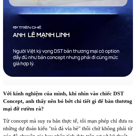
Với kinh nghiệm của mình, khi nhìn vào chiếc DST
Concept, anh thấy nên bỏ bớt chi tiết gì để bản thương
mại đỡ rườm rà?
Từ concept mà suy ra bản thực tế, tôi mạn phép chỉ đưa ra
những dự đoán kiểu "trà đá vỉa hè" thôi chứ không phải từ