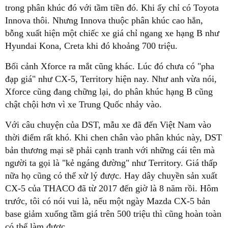
trong phân khúc đó với tầm tiền đó. Khi ấy chỉ có Toyota
Innova thôi. Nhưng Innova thuộc phân khúc cao hẳn,
bỗng xuất hiện một chiếc xe giá chỉ ngang xe hạng B như
Hyundai Kona, Creta khi đó khoảng 700 triệu.
Bối cảnh Xforce ra mắt cũng khác. Lúc đó chưa có "pha
đạp giá" như CX-5, Territory hiện nay. Như anh vừa nói,
Xforce cũng đang chững lại, do phân khúc hạng B cũng
chật chội hơn vì xe Trung Quốc nhảy vào.
Với câu chuyện của DST, mẫu xe đã đến Việt Nam vào
thời điểm rất khó. Khi chen chân vào phân khúc này, DST
bản thương mại sẽ phải cạnh tranh với những cái tên mà
người ta gọi là "kẻ ngáng đường" như Territory. Giá thấp
nữa họ cũng có thể xử lý được. Hay dây chuyền sản xuất
CX-5 của THACO đã từ 2017 đến giờ là 8 năm rồi. Hôm
trước, tôi có nói vui là, nếu một ngày Mazda CX-5 bản
base giảm xuống tầm giá trên 500 triệu thì cũng hoàn toàn
có thể làm được.