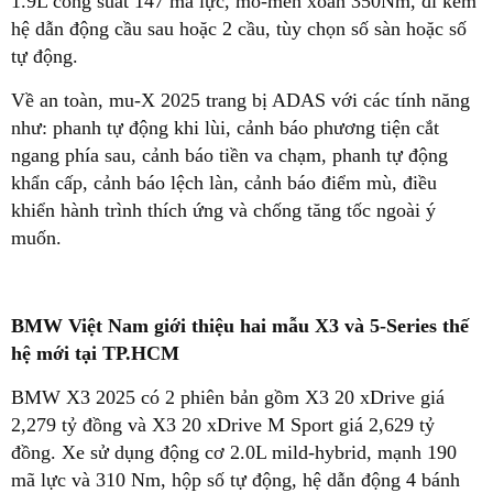
1.9L công suất 147 mã lực, mô-men xoắn 350Nm, đi kèm
hệ dẫn động cầu sau hoặc 2 cầu, tùy chọn số sàn hoặc số
tự động.
Về an toàn, mu-X 2025 trang bị ADAS với các tính năng
như: phanh tự động khi lùi, cảnh báo phương tiện cắt
ngang phía sau, cảnh báo tiền va chạm, phanh tự động
khẩn cấp, cảnh báo lệch làn, cảnh báo điểm mù, điều
khiển hành trình thích ứng và chống tăng tốc ngoài ý
muốn.
BMW Việt Nam giới thiệu hai mẫu X3 và 5-Series thế
hệ mới tại TP.HCM
BMW X3 2025 có 2 phiên bản gồm X3 20 xDrive giá
2,279 tỷ đồng và X3 20 xDrive M Sport giá 2,629 tỷ
đồng. Xe sử dụng động cơ 2.0L mild-hybrid, mạnh 190
mã lực và 310 Nm, hộp số tự động, hệ dẫn động 4 bánh