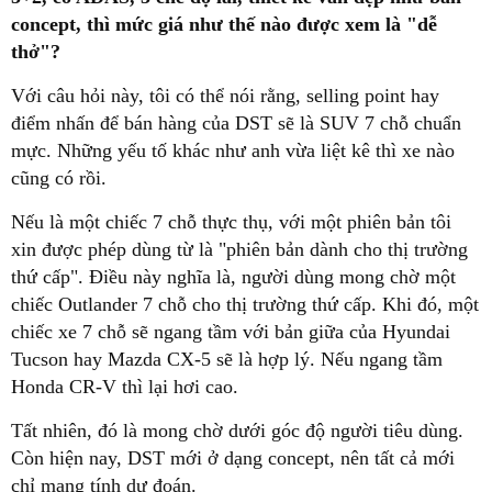
concept, thì mức giá như thế nào được xem là "dễ
thở"?
Với câu hỏi này, tôi có thể nói rằng, selling point hay
điểm nhấn để bán hàng của DST sẽ là SUV 7 chỗ chuẩn
mực. Những yếu tố khác như anh vừa liệt kê thì xe nào
cũng có rồi.
Nếu là một chiếc 7 chỗ thực thụ, với một phiên bản tôi
xin được phép dùng từ là "phiên bản dành cho thị trường
thứ cấp". Điều này nghĩa là, người dùng mong chờ một
chiếc Outlander 7 chỗ cho thị trường thứ cấp. Khi đó, một
chiếc xe 7 chỗ sẽ ngang tầm với bản giữa của Hyundai
Tucson hay Mazda CX-5 sẽ là hợp lý. Nếu ngang tầm
Honda CR-V thì lại hơi cao.
Tất nhiên, đó là mong chờ dưới góc độ người tiêu dùng.
Còn hiện nay, DST mới ở dạng concept, nên tất cả mới
chỉ mang tính dự đoán.