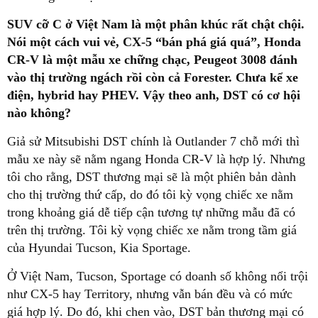
SUV cỡ C ở Việt Nam là một phân khúc rất chật chội.
Nói một cách vui vẻ, CX-5 “bán phá giá quá”, Honda
CR-V là một mẫu xe chững chạc, Peugeot 3008 đánh
vào thị trường ngách rồi còn cả Forester. Chưa kể xe
điện, hybrid hay PHEV. Vậy theo anh, DST có cơ hội
nào không?
Giả sử Mitsubishi DST chính là Outlander 7 chỗ mới thì
mẫu xe này sẽ nằm ngang Honda CR-V là hợp lý. Nhưng
tôi cho rằng, DST thương mại sẽ là một phiên bản dành
cho thị trường thứ cấp, do đó tôi kỳ vọng chiếc xe nằm
trong khoảng giá dễ tiếp cận tương tự những mẫu đã có
trên thị trường. Tôi kỳ vọng chiếc xe nằm trong tầm giá
của Hyundai Tucson, Kia Sportage.
Ở Việt Nam, Tucson, Sportage có doanh số không nổi trội
như CX-5 hay Territory, nhưng vẫn bán đều và có mức
giá hợp lý. Do đó, khi chen vào, DST bản thương mại có