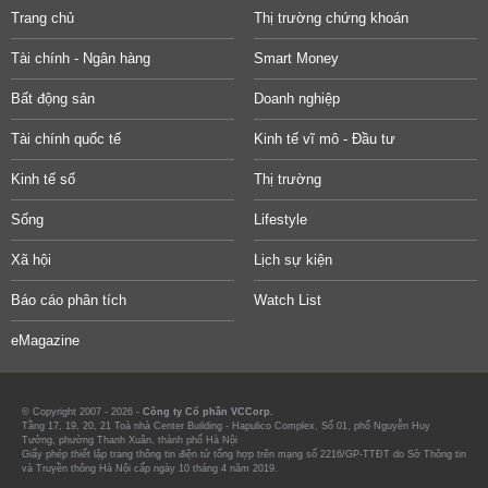
Trang chủ
Thị trường chứng khoán
Tài chính - Ngân hàng
Smart Money
Bất động sản
Doanh nghiệp
Tài chính quốc tế
Kinh tế vĩ mô - Đầu tư
Kinh tế số
Thị trường
Sống
Lifestyle
Xã hội
Lịch sự kiện
Báo cáo phân tích
Watch List
eMagazine
© Copyright 2007 - 2026 -
Công ty Cổ phần VCCorp.
Tầng 17, 19, 20, 21 Toà nhà Center Building - Hapulico Complex, Số 01, phố Nguyễn Huy
Tưởng, phường Thanh Xuân, thành phố Hà Nội
Giấy phép thiết lập trang thông tin điện tử tổng hợp trên mạng số 2216/GP-TTĐT do Sở Thông tin
và Truyền thông Hà Nội cấp ngày 10 tháng 4 năm 2019.