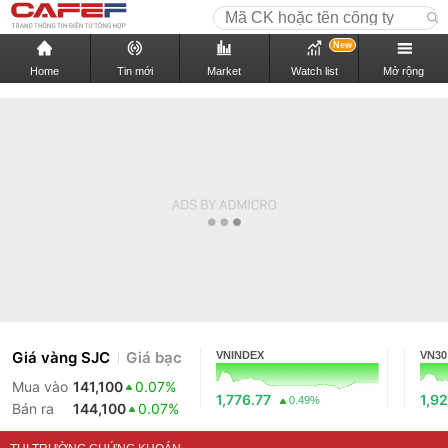
New
Home
Tin mới
Market
Watch list
Mở rộng
Giá vàng SJC
Giá bạc
VNINDEX
VN30
Mua vào
141,100
0.07%
1,776.77
1,92
0.49%
Bán ra
144,100
0.07%