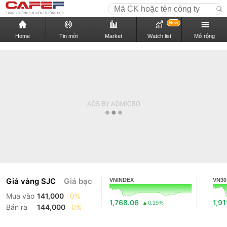
New
Home
Tin mới
Market
Watch list
Mở rộng
Giá vàng SJC
Giá bạc
VNINDEX
VN30
Mua vào
141,000
0%
1,768.06
1,91
0.19%
Bán ra
144,000
0%