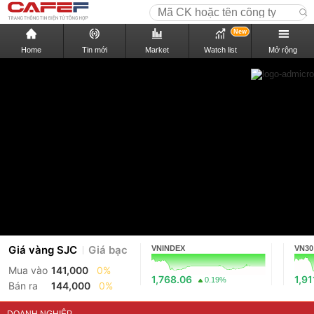
New
Home
Tin mới
Market
Watch list
Mở rộng
Giá vàng SJC
Giá bạc
VNINDEX
VN30
Mua vào
141,000
0%
1,768.06
1,91
0.19%
Bán ra
144,000
0%