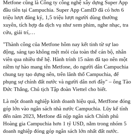
Metfone cũng là Công ty công nghệ xây dựng Super App
đầu tiên tại Campuchia. Super App CamID đã có hơn 6
triệu lượt đăng ký, 1,5 triệu lượt người dùng thường
xuyên, tích hợp đa dịch vụ như xem phim, nghe nhạc, tra
cứu, giải trí,…
"Thành công của Metfone hôm nay kết tinh từ sự lao
động, sáng tạo không mệt mỏi của toàn thể cán bộ, nhân
viên qua nhiều thế hệ. Hành trình 15 năm đã tạo nên một
niềm tự hào mang tên Metfone, do người dân Campuchia
chung tay tạo dựng nên, trên lãnh thổ Campuchia, để
phụng sự chính đất nước và người dân nơi đây" – ông Tào
Đức Thắng, Chủ tịch Tập đoàn Viettel cho biết.
Là một doanh nghiệp kinh doanh hiệu quả, Metffone đóng
góp lớn vào ngân sách nhà nước Campuchia. Lũy kế tính
đến năm 2023, Metfone đã nộp ngân sách Chính phủ
Hoàng gia Campuchia hơn 1 tỷ USD, nằm trong nhóm 5
doanh nghiệp đóng góp ngân sách lớn nhất đất nước.