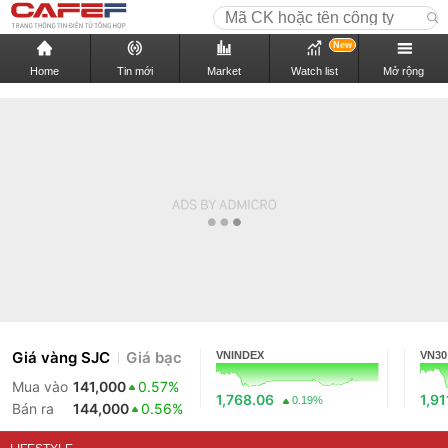
New
Home
Tin mới
Market
Watch list
Mở rộng
Giá vàng SJC
Giá bạc
VNINDEX
VN30
Mua vào
141,000
0.57%
1,768.06
1,91
0.19%
Bán ra
144,000
0.56%