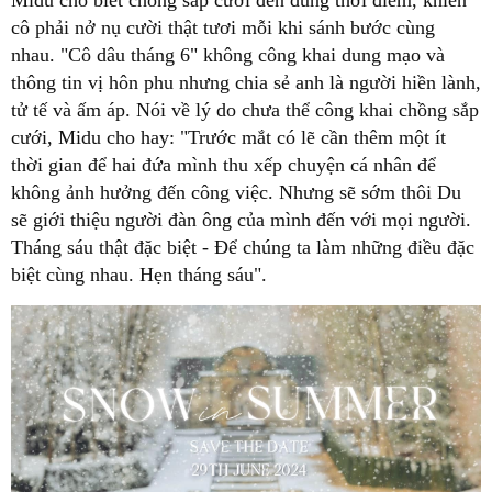
Midu cho biết chồng sắp cưới đến đúng thời điểm, khiến
cô phải nở nụ cười thật tươi mỗi khi sánh bước cùng
nhau.
"Cô dâu tháng 6" không công khai dung mạo và
thông tin vị hôn phu nhưng chia sẻ anh là người hiền lành,
tử tế và ấm áp. Nói về lý do chưa thể công khai chồng sắp
cưới, Midu cho hay: "Tr
ước mắt có lẽ cần thêm một ít
thời gian để hai đứa mình thu xếp chuyện cá nhân để
không ảnh hưởng đến công việc. Nhưng sẽ sớm thôi Du
sẽ giới thiệu người đàn ông của mình đến với mọi người.
Tháng sáu thật đặc biệt - Để chúng ta làm những điều đặc
biệt cùng nhau. Hẹn tháng sáu".