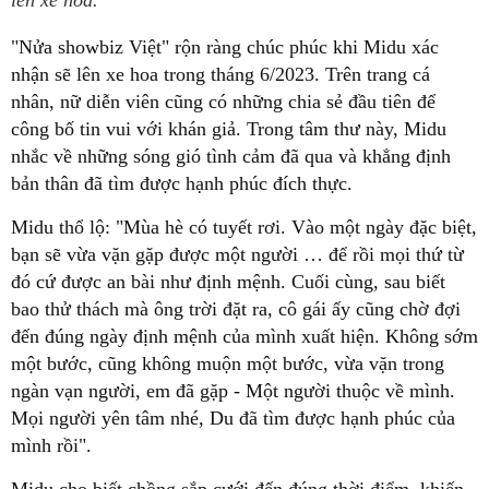
lên xe hoa.
"Nửa showbiz Việt" rộn ràng chúc phúc khi Midu xác
nhận sẽ lên xe hoa trong tháng 6/2023. Trên trang cá
nhân, nữ diễn viên cũng có những chia sẻ đầu tiên để
công bố tin vui với khán giả. Trong tâm thư này, Midu
nhắc về những sóng gió tình cảm đã qua và khẳng định
bản thân đã tìm được hạnh phúc đích thực.
Midu thổ lộ: "Mùa hè có tuyết rơi. Vào một ngày đặc biệt,
bạn sẽ vừa vặn gặp được một người … để rồi mọi thứ từ
đó cứ được an bài như định mệnh. Cuối cùng, sau biết
bao thử thách mà ông trời đặt ra, cô gái ấy cũng chờ đợi
đến đúng ngày định mệnh của mình xuất hiện. Không sớm
một bước, cũng không muộn một bước, vừa vặn trong
ngàn vạn người, em đã gặp - Một người thuộc về mình.
Mọi người yên tâm nhé, Du đã tìm được hạnh phúc của
mình rồi".