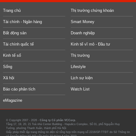
Trang chủ
Thị trường chứng khoán
Tài chính - Ngân hàng
Smart Money
Bất động sản
Doanh nghiệp
Tài chính quốc tế
Kinh tế vĩ mô - Đầu tư
Kinh tế số
Thị trường
Sống
Lifestyle
Xã hội
Lịch sự kiện
Báo cáo phân tích
Watch List
eMagazine
© Copyright 2007 - 2026 -
Công ty Cổ phần VCCorp.
Tầng 17, 19, 20, 21 Toà nhà Center Building - Hapulico Complex, Số 01, phố Nguyễn Huy
Tưởng, phường Thanh Xuân, thành phố Hà Nội
Giấy phép thiết lập trang thông tin điện tử tổng hợp trên mạng số 2216/GP-TTĐT do Sở Thông tin
và Truyền thông Hà Nội cấp ngày 10 tháng 4 năm 2019.