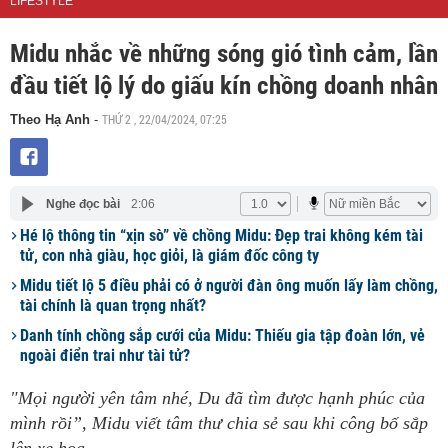
LIFESTYLE
Midu nhắc về những sóng gió tình cảm, lần
đầu tiết lộ lý do giấu kín chồng doanh nhân
THỨ 2 , 22/04/2024, 07:25
Theo Hạ Anh
-
Nghe đọc bài
2:06
Hé lộ thông tin “xịn sò” về chồng Midu: Đẹp trai không kém tài
tử, con nhà giàu, học giỏi, là giám đốc công ty
Midu tiết lộ 5 điều phải có ở người đàn ông muốn lấy làm chồng,
tài chính là quan trọng nhất?
Danh tính chồng sắp cưới của Midu: Thiếu gia tập đoàn lớn, vẻ
ngoài điển trai như tài tử?
"Mọi người yên tâm nhé, Du đã tìm được hạnh phúc của
mình rồi”, Midu viết tâm thư chia sẻ sau khi công bố sắp