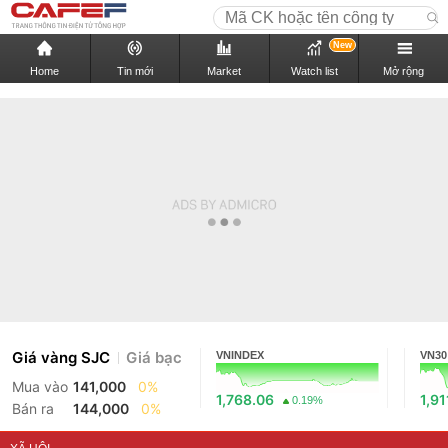
New
Home
Tin mới
Market
Watch list
Mở rộng
Giá vàng SJC
Giá bạc
VNINDEX
VN30
Mua vào
141,000
0%
1,768.06
1,91
0.19%
Bán ra
144,000
0%