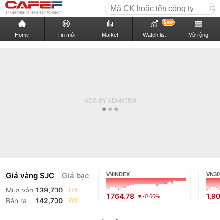
New
Home
Tin mới
Market
Watch list
Mở rộng
Giá vàng SJC
Giá bạc
VNINDEX
VN30
Mua vào
139,700
0%
1,764.78
1,9
-0.66%
Bán ra
142,700
0%