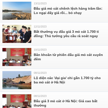
13/11/2023
Đấu giá mỏ cát chênh lệch hàng trăm lần:
Lo ngại đẩy giá rồi... bỏ chạy
12/11/2023
Bất thường vụ đấu giá 3 mỏ cát 1.700 tỉ
đồng: Thủ tướng yêu cầu rà soát ngay
10/11/2023
Băn khoăn từ phiên đấu giá mỏ cát xuyên
đêm
08/11/2023
Lộ diện các 'đại gia' chi gần 1.700 tỷ cho
ba mỏ cát ở Hà Nội
08/11/2023
Đấu giá 3 mỏ cát ở Hà Nội: Giá cao bất
thường