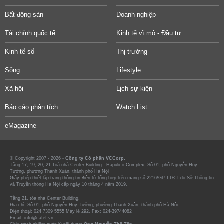
Bất động sản
Doanh nghiệp
Tài chính quốc tế
Kinh tế vĩ mô - Đầu tư
Kinh tế số
Thị trường
Sống
Lifestyle
Xã hội
Lịch sự kiện
Báo cáo phân tích
Watch List
eMagazine
© Copyright 2007 - 2026 -
Công ty Cổ phần VCCorp.
Tầng 17, 19, 20, 21 Toà nhà Center Building - Hapulico Complex, Số 01, phố Nguyễn Huy
Tưởng, phường Thanh Xuân, thành phố Hà Nội
Giấy phép thiết lập trang thông tin điện tử tổng hợp trên mạng số 2216/GP-TTĐT do Sở Thông tin
và Truyền thông Hà Nội cấp ngày 10 tháng 4 năm 2019.
Tầng 21, tòa nhà Center Building.
Địa chỉ: Số 01, phố Nguyễn Huy Tưởng, phường Thanh Xuân, thành phố Hà Nội
Điện thoại: 024 7309 5555 Máy lẻ 292. Fax: 024-39744082
Email: info@cafef.vn