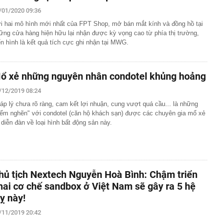
c đầu tiên có ngành đạt điểm chuẩn tuyệt đối 30/30 năm
/01/2020 09:36
i hai mô hình mới nhất của FPT Shop, mở bán mắt kính và đồng hồ tại
g nối cao tốc TP.HCM - Long Thành sau gần 8 tháng thi
ững cửa hàng hiện hữu lại nhận được kỳ vọng cao từ phía thị trường,
ển hình là kết quả tích cực ghi nhận tại MWG.
 hơn nửa thu nhập, tôi mới hiểu “càng ít tiêu càng tốt” là
uy hiểm
ớn muốn tăng sở hữu tại Digiworld
ổ xẻ những nguyên nhân condotel khủng hoảng
 vẫn ra đồng, tiết lộ những thói quen duy trì suốt nhiều
/12/2019 08:24
ếm việc làm tăng vọt, lộ diện 'ngành hot'
áp lý chưa rõ ràng, cam kết lợi nhuận, cung vượt quá cầu... là những
iểm nghẽn" với condotel (căn hộ khách sạn) được các chuyên gia mổ xẻ
Á duy trì ở mức cao
i diễn đàn về loại hình bất động sản này.
mỹ nhân Việt từ chối đóng phim Hollywood: Cô gái vàng
c, nghe tên đã thấy tự hào
g hoạt động của ngân hàng cần phòng ngừa tình trạng
 thúc bằng số 9 lại khiến bạn mua nhiều hơn?
hủ tịch Nextech Nguyễn Hoà Bình: Chậm triển
hai cơ chế sandbox ở Việt Nam sẽ gây ra 5 hệ
uỵ này!
/11/2019 20:42