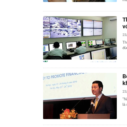
T
v
23
Th
đú
B
k
23
"N
là