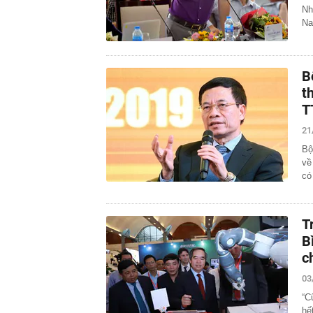
Nh
Na
B
t
T
21
Bộ
về
có
T
B
c
03
“Cu
hế