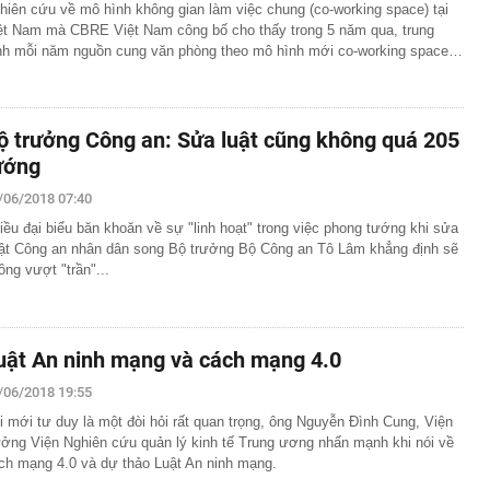
hiên cứu về mô hình không gian làm việc chung (co-working space) tại
ệt Nam mà CBRE Việt Nam công bố cho thấy trong 5 năm qua, trung
nh mỗi năm nguồn cung văn phòng theo mô hình mới co-working space…
ộ trưởng Công an: Sửa luật cũng không quá 205
ướng
/06/2018 07:40
iều đại biểu băn khoăn về sự "linh hoạt" trong việc phong tướng khi sửa
ật Công an nhân dân song Bộ trưởng Bộ Công an Tô Lâm khẳng định sẽ
ông vượt "trần"...
uật An ninh mạng và cách mạng 4.0
/06/2018 19:55
i mới tư duy là một đòi hỏi rất quan trọng, ông Nguyễn Đình Cung, Viện
ưởng Viện Nghiên cứu quản lý kinh tế Trung ương nhấn mạnh khi nói về
ch mạng 4.0 và dự thảo Luật An ninh mạng.