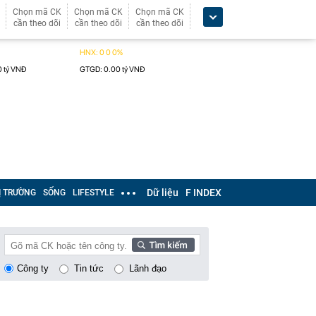
Chọn mã CK
Chọn mã CK
Chọn mã CK
cần theo dõi
cần theo dõi
cần theo dõi
Dữ liệu
F INDEX
Ị TRƯỜNG
SỐNG
LIFESTYLE
Công ty
Tin tức
Lãnh đạo