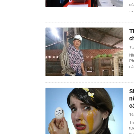
củ
…
T
c
15
Nh
Ph
nă
S
n
c
16
Th
tư
ma