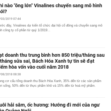
hi nào "ông lớn" Vinalines chuyển sang mô hình
ới?
/03/2019 07:44
ước đây, Vinalines dự kiến tổ chức đại hội cổ đông và chuyển sang mô
nh công ty cổ phần từ quý 1/2019...
ạt doanh thu trung bình hơn 850 triệu/tháng sau
 tháng sửa sai, Bách Hóa Xanh tự tin sẽ đạt
iểm hòa vốn vào cuối năm 2018
/08/2018 08:38
ong cơ cấu tổng doanh thu Bách Hóa Xanh, 35% đến từ các sản phẩm
ơi sống, 50% đến từ thực phẩm khô và 15% đến từ hoá mỹ phẩm.
uôi hải sâm, ốc hương: Hướng đi mới của ngư
ân Quảng Ngãi