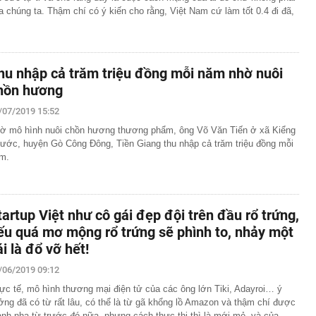
a chúng ta. Thậm chí có ý kiến cho rằng, Việt Nam cứ làm tốt 0.4 đi đã,
hu nhập cả trăm triệu đồng mỗi năm nhờ nuôi
hồn hương
/07/2019 15:52
ờ mô hình nuôi chồn hương thương phẩm, ông Võ Văn Tiến ở xã Kiểng
ước, huyện Gò Công Đông, Tiền Giang thu nhập cả trăm triệu đồng mỗi
m.
tartup Việt như cô gái đẹp đội trên đầu rổ trứng,
ếu quá mơ mộng rổ trứng sẽ phình to, nhảy một
ái là đổ vỡ hết!
/06/2019 09:12
ực tế, mô hình thương mại điện tử của các ông lớn Tiki, Adayroi… ý
ởng đã có từ rất lâu, có thể là từ gã khổng lồ Amazon và thậm chí được
nh nha từ trước đó nữa, nhưng cách thực thi thì là mới mẻ, và của…