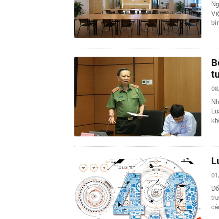
Ng
Vi
bì
B
t
08
Nh
Lu
kh
L
01
Đổ
tr
cá