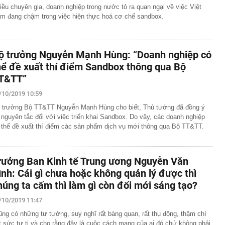
iều chuyên gia, doanh nghiệp trong nước tỏ ra quan ngại về việc Việt
m đang chậm trong việc hiện thực hoá cơ chế sandbox.
ộ trưởng Nguyễn Mạnh Hùng: “Doanh nghiệp có
hể đề xuất thí điểm Sandbox thông qua Bộ
T&TT”
/10/2019 10:59
 trưởng Bộ TT&TT Nguyễn Mạnh Hùng cho biết, Thủ tướng đã đồng ý
 nguyên tắc đối với việc triển khai Sandbox. Do vậy, các doanh nghiệp
 thể đề xuất thí điểm các sản phẩm dịch vụ mới thông qua Bộ TT&TT.
rưởng Ban Kinh tế Trung ương Nguyễn Văn
ình: Cái gì chưa hoặc không quản lý được thì
húng ta cấm thì làm gì còn đổi mới sáng tạo?
/10/2019 11:47
̃ng có những tư tưởng, suy nghĩ rất bàng quan, rất thụ động, thậm chí
t sức tự ti và cho rằng đây là cuộc cách mạng của ai đó chứ không phải