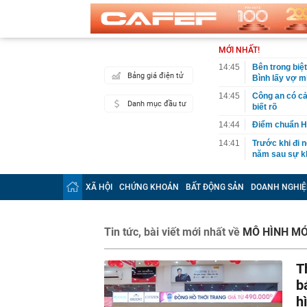
MỚI NHẤT!
14:45
Bên trong biệ
Bảng giá điện tử
Bình lấy vợ m
14:45
Công an có cả
Danh mục đầu tư
biết rõ
14:44
Điểm chuẩn H
14:41
Trước khi đi n
năm sau sự kh
14:40
Vì sao ì ạch 
XÃ HỘI
CHỨNG KHOÁN
BẤT ĐỘNG SẢN
DOANH NGHIỆ
14:39
Nhà vàng bị '
14:30
Pin 9 tiếng, s
đối đầu sản 
Tin tức, bài viết mới nhất về
MÔ HÌNH MỚ
14:29
Ra lệnh bắt 
Tuấn SN 1977
T
14:22
Cú sốc của Đ
b
14:20
Honda chính t
đe dọa Honda
h