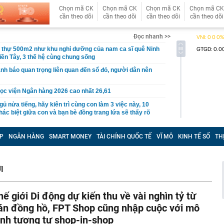
Chọn mã CK
Chọn mã CK
Chọn mã CK
Chọn mã CK
cần theo dõi
cần theo dõi
cần theo dõi
cần theo dõi
Đọc nhanh >>
t thự 500m2 như khu nghỉ dưỡng của nam ca sĩ quê Ninh
iền Tây, 3 thế hệ cùng chung sống
nh báo quan trọng liên quan đến sổ đỏ, người dân nên
ọc viện Ngân hàng 2026 cao nhất 26,61
gủ nửa tiếng, hãy kiên trì cùng con làm 3 việc này, 10
ác biệt giữa con và bạn bè đồng trang lứa sẽ thấy rõ
làm hạ tầng sạc xe điện trên cao tốc Bắc - Nam?
P
NGÂN HÀNG
SMART MONEY
TÀI CHÍNH QUỐC TẾ
VĨ MÔ
KINH TẾ SỐ
TH
sờ gáy': Bảo Tín Mạnh Hải, Mi Hồng làm ăn ra sao?
ạc 7 lần: Samsung và Google chính thức lộ diện kính AI
phẩm của Meta
I
tạm giam nguyên Trưởng Ban quản lý chung cư Ngô Anh
hế giới Di động dự kiến thu về vài nghìn tỷ từ
en Vâu
án đồng hồ, FPT Shop cũng nhập cuộc với mô
hức ra mắt xe tay côn cổ điển 150 cc giá 30 triệu đồng
 Winner X và Yamaha Exciter
ình tương tự shop-in-shop