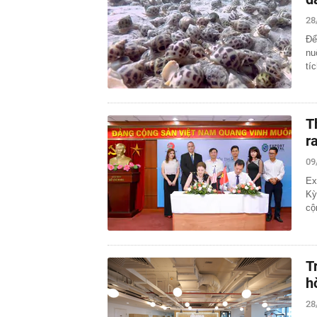
28
Để
nu
tí
T
r
09
Ex
Kỳ
cộ
T
h
28