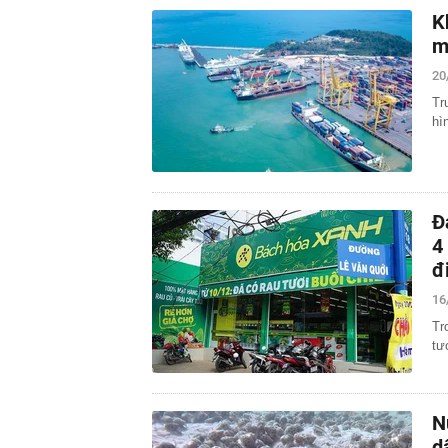
K
m
20
Tr
hì
Đ
4
đ
16
Tr
tư
N
d