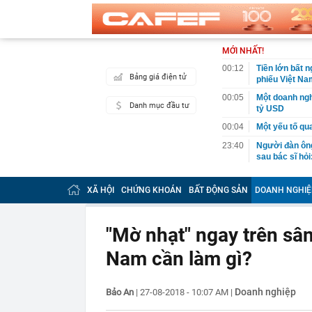
MỚI NHẤT!
00:12
Tiền lớn bất n
Bảng giá điện tử
phiếu Việt Na
00:05
Một doanh ngh
Danh mục đầu tư
tỷ USD
00:04
Một yếu tố qu
23:40
Người đàn ông
sau bác sĩ hỏi
23:34
Nam ca sĩ rao
còn 400 tỷ
XÃ HỘI
CHỨNG KHOÁN
BẤT ĐỘNG SẢN
DOANH NGHIỆ
23:28
Trấn Thành cô
chắn là siêu 
"Mờ nhạt" ngay trên sân
23:14
Bí mật được A
Nam cần làm gì?
22:56
Vì sao ngày c
Vài mét vuông
22:48
5 LOẠI rau que
Doanh nghiệp
Bảo An
|
27-08-2018 - 10:07 AM
|
nên cẩn thận 
22:28
CHÍNH THỨC: L