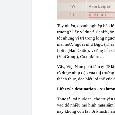
Tuy nhiên, doanh nghiệp bán lẻ
trường? Lấy ví dụ về Canifa, ôn
tốt nhưng vị trí trong lòng ngư
mại nước ngoài như BigC (Thái
Lotte (Hàn Quốc)… cũng lấn sâ
(VinGroup), Co.opMart…
Vậy, Việt Nam phải làm gì để lấ
rõ được nhịp đập của thị trường
thách thức, đặc biệt lợi thế của
Lifestyle destination – xu hướ
Thực tế, tại nước ta, chợ truy
vào đó nhiều mô hình mua sắm h
này không còn là nơi khách hàng