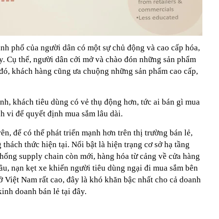
hành phố của người dân có một sự chủ động và cao cấp hóa,
ây. Cụ thể, người dân cởi mở và chào đón những sản phẩm
 đó, khách hàng cũng ưa chuộng những sản phẩm cao cấp,
ành, khách tiêu dùng có vẻ thụ động hơn, tức ai bán gì mua
nh vi để quyết định mua sắm lâu dài.
n, để có thể phát triển mạnh hơn trên thị trường bán lẻ,
hách thức hiện tại. Nổi bật là hiện trạng cơ sở hạ tầng
 thống supply chain còn mới, hàng hóa từ cảng về cửa hàng
ầu, nạn kẹt xe khiến người tiêu dùng ngại đi mua sắm bên
ở Việt Nam rất cao, đây là khó khăn bậc nhất cho cả doanh
inh doanh bán lẻ tại đây.