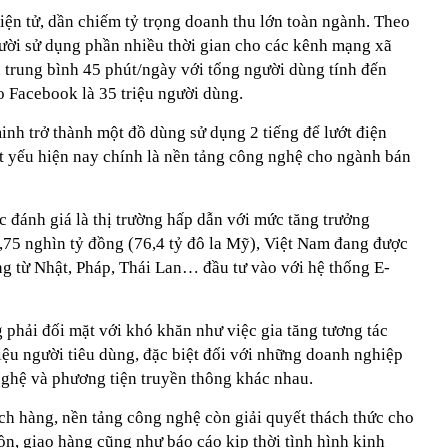
iện tử, dần chiếm tỷ trọng doanh thu lớn toàn ngành. Theo
ười sử dụng phần nhiều thời gian cho các kênh mạng xã
n trung bình 45 phút/ngày với tổng người dùng tính đến
ho Facebook là 35 triệu người dùng.
inh trở thành một đồ dùng sử dụng 2 tiếng để lướt điện
ất yếu hiện nay chính là nền tảng công nghệ cho ngành bán
c đánh giá là thị trường hấp dẫn với mức tăng trưởng
,75 nghìn tỷ đồng (76,4 tỷ đô la Mỹ), Việt Nam đang được
ếng từ Nhật, Pháp, Thái Lan… đầu tư vào với hệ thống E-
 phải đối mặt với khó khăn như việc gia tăng tương tác
iệu người tiêu dùng, đặc biệt đối với những doanh nghiệp
nghệ và phương tiện truyền thông khác nhau.
ch hàng, nền tảng công nghệ còn giải quyết thách thức cho
n, giao hàng cũng như báo cáo kịp thời tình hình kinh