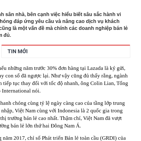
Việt hầu như món nào cũng có hành lá?
nh sân nhà, bên cạnh việc hiểu biết sâu sắc hành vi
chóng đáp ứng yêu cầu và nâng cao dịch vụ khách
g quà, 5 câu nói này đủ sức khiến mối quan hệ phụ
viên gắn bó khăng khít, con trẻ được hưởng lợi!
cũng là một vấn đề mà chính các doanh nghiệp bán lẻ
ích Crimea, phá hủy hệ thống phòng không 15 triệu USD
m đủ.
m đốc Nhà hát Chèo Quân đội mua ô tô tặng sinh nhật
TIN MỚI
m 12 tuổi
 29A "dính" gần 100 lần phạt nguội do chạy quá tốc độ quy
háng 7/2026 vi phạm 21 lần
nếu những năm trước 30% đơn hàng tại Lazada là ký gửi,
ump bực bội vì lộ tin về kho đạn dược Mỹ
ay con số đã ngược lại. Như vậy cũng đủ thấy rằng, ngành
n tiếp tục thay đổi với tốc độ nhanh, ông Colin Lian, Tổng
 Không khí tập thể dục sáng ở Việt Nam 'có tính gây
'
International nói.
 đón đợt nắng nóng mới, chấm dứt mưa dông
nhanh chóng cùng tỷ lệ ngày càng cao của tầng lớp trung
mà nấu dễ từ "vua của các loại rau", giàu axit folic gấp
ụ nữ ăn đều sẽ tốt cho dạ dày và sống thọ
 nhập, Việt Nam cùng với Indonesia là 2 quốc gia trong
thị trường bán lẻ cao nhất. Thậm chí, Việt Nam đã vượt
ỏ đen nhẻm chụp ảnh cùng Quế Ngọc Hải: Giờ thành
ứ hô tên là cả nước mong có bàn thắng
rường bán lẻ lớn thứ hai Đông Nam Á.
 năm 2017, chỉ số Phát triển Bán lẻ toàn cầu (GRDI) của