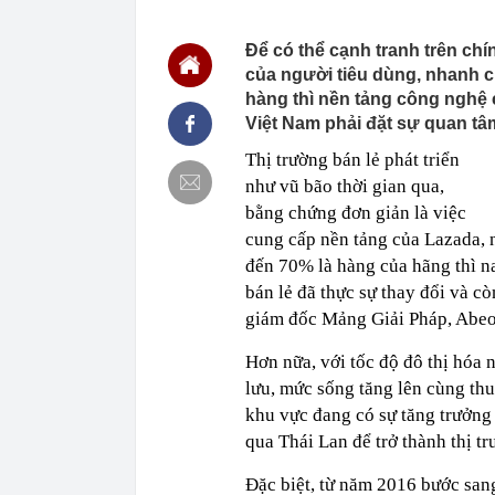
nghỉ hè
22:25
Vì sao đồ ăn 
Để có thể cạnh tranh trên chí
của người tiêu dùng, nhanh 
22:07
Không cần tặn
huynh - giáo 
hàng thì nền tảng công nghệ 
22:03
Ukraine tập k
Việt Nam phải đặt sự quan tâ
của Nga
Thị trường bán lẻ phát triển
22:02
Nam NSND, Giá
như vũ bão thời gian qua,
vợ thiếu tá ké
bằng chứng đơn giản là việc
21:51
Một ô tô biển
định: Riêng t
cung cấp nền tảng của Lazada, 
21:37
Tổng thống Tr
đến 70% là hàng của hãng thì n
bán lẻ đã thực sự thay đổi và cò
21:35
Du khách Tây:
nghiện rất cao
giám đốc Mảng Giải Pháp, Abeo 
21:20
Miền Bắc sắp
Hơn nữa, với tốc độ đô thị hóa 
21:16
4 món ăn ngon 
38 lần táo: Ph
lưu, mức sống tăng lên cùng thu
khu vực đang có sự tăng trưởng 
21:14
Cậu bé hồi nh
“ngôi sao”, c
qua Thái Lan để trở thành thị t
Đặc biệt, từ năm 2016 bước sang