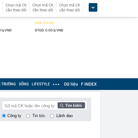
Chọn mã CK
Chọn mã CK
Chọn mã CK
cần theo dõi
cần theo dõi
cần theo dõi
Dữ liệu
F INDEX
Ị TRƯỜNG
SỐNG
LIFESTYLE
Công ty
Tin tức
Lãnh đạo