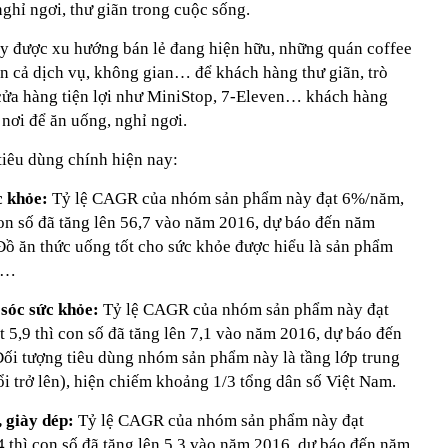
nghỉ ngơi, thư giãn trong cuộc sống.
hấy được xu hướng bán lẻ đang hiện hữu, những quán coffee
n cả dịch vụ, không gian… để khách hàng thư giãn, trò
a hàng tiện lợi như MiniStop, 7-Eleven… khách hàng
nơi để ăn uống, nghỉ ngơi.
iêu dùng chính hiện nay:
c khỏe:
Tỷ lệ CAGR của nhóm sản phẩm này đạt 6%/năm,
con số đã tăng lên 56,7 vào năm 2016, dự báo đến năm
Đồ ăn thức uống tốt cho sức khỏe được hiểu là sản phẩm
c)…
 sóc sức khỏe:
Tỷ lệ CAGR của nhóm sản phẩm này đạt
 5,9 thì con số đã tăng lên 7,1 vào năm 2016, dự báo đến
Đối tượng tiêu dùng nhóm sản phẩm này là tầng lớp trung
uổi trở lên), hiện chiếm khoảng 1/3 tổng dân số Việt Nam.
, giày dép:
Tỷ lệ CAGR của nhóm sản phẩm này đạt
 thì con số đã tăng lên 5,3 vào năm 2016, dự báo đến năm