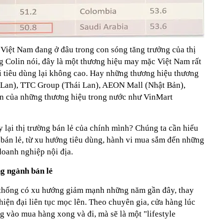
 Việt Nam đang ở đâu trong con sóng tăng trưởng của thị
g Colin nói, đây là một thương hiệu may mặc Việt Nam rất
ời tiêu dùng lại không cao. Hay những thương hiệu thương
 Lan), TTC Group (Thái Lan), AEON Mall (Nhật Bản),
n của những thương hiệu trong nước như VinMart
y lại thị trường bán lẻ của chính mình? Chúng ta cần hiểu
 bán lẻ, từ xu hướng tiêu dùng, hành vi mua sắm đến những
 doanh nghiệp nội địa.
ng ngành bán lẻ
ền thống có xu hướng giảm mạnh những năm gần đây, thay
iện đại liên tục mọc lên. Theo chuyên gia, cửa hàng lúc
 vào mua hàng xong và đi, mà sẽ là một "lifestyle