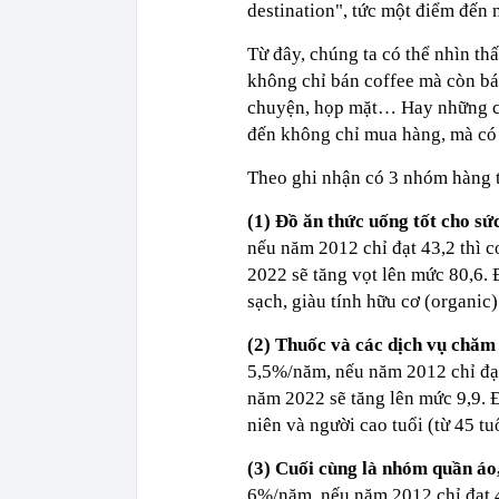
destination", tức một điểm đến 
Từ đây, chúng ta có thể nhìn t
không chỉ bán coffee mà còn bá
chuyện, họp mặt… Hay những cử
đến không chỉ mua hàng, mà có 
Theo ghi nhận có 3 nhóm hàng t
(1) Đồ ăn thức uống tốt cho sứ
nếu năm 2012 chỉ đạt 43,2 thì 
2022 sẽ tăng vọt lên mức 80,6. 
sạch, giàu tính hữu cơ (organi
(2) Thuốc và các dịch vụ chăm
5,5%/năm, nếu năm 2012 chỉ đạt
năm 2022 sẽ tăng lên mức 9,9. 
niên và người cao tuổi (từ 45 t
(3) Cuối cùng là nhóm quần áo
6%/năm, nếu năm 2012 chỉ đạt 4