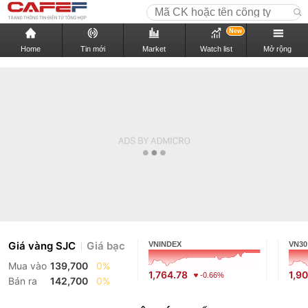
New
Home
Tin mới
Market
Watch list
Mở rộng
Giá vàng SJC
Giá bạc
VNINDEX
VN30
Mua vào
139,700
0%
1,764.78
1,9
-0.66%
Bán ra
142,700
0%