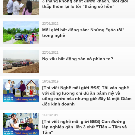
3 tháng không chốt được khách, môi giới
thấp thỏm lại lo tới "tháng cô hồn"
23/05/2022
Môi giới bất động sản: Những "góc tối"
trong nghề
22/05/2021
Nợ xấu bất động sản có phình to?
16/02/2019
[Thi viết Nghề môi giới BĐS] Tôi vào nghề
với đồng lương chỉ đủ ăn bánh mỳ và
uống nước mía nhưng giờ đây là một Giám
đốc kinh doanh
11/01/2019
[Thi viết nghề môi giới BĐS] Con đường
lập nghiệp gắn liền 3 chữ "Tiền – Tầm và
Tâm"