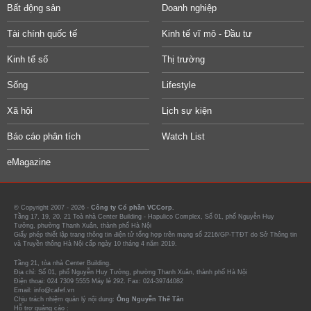
Bất động sản
Doanh nghiệp
Tài chính quốc tế
Kinh tế vĩ mô - Đầu tư
Kinh tế số
Thị trường
Sống
Lifestyle
Xã hội
Lịch sự kiện
Báo cáo phân tích
Watch List
eMagazine
© Copyright 2007 - 2026 -
Công ty Cổ phần VCCorp.
Tầng 17, 19, 20, 21 Toà nhà Center Building - Hapulico Complex, Số 01, phố Nguyễn Huy
Tưởng, phường Thanh Xuân, thành phố Hà Nội
Giấy phép thiết lập trang thông tin điện tử tổng hợp trên mạng số 2216/GP-TTĐT do Sở Thông tin
và Truyền thông Hà Nội cấp ngày 10 tháng 4 năm 2019.
Tầng 21, tòa nhà Center Building.
Địa chỉ: Số 01, phố Nguyễn Huy Tưởng, phường Thanh Xuân, thành phố Hà Nội
Điện thoại: 024 7309 5555 Máy lẻ 292. Fax: 024-39744082
Email: info@cafef.vn
Chịu trách nhiệm quản lý nội dung:
Ông Nguyễn Thế Tân
Hỗ trợ quảng cáo :