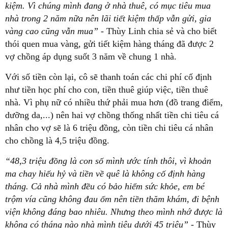
kiệm. Vì chúng mình đang ở nhà thuê, có mục tiêu mua
nhà trong 2 năm nữa nên lãi tiết kiệm thấp vẫn gửi, gia
vàng cao cũng vẫn mua”
- Thùy Linh chia sẻ và cho biết
thói quen mua vàng, gửi tiết kiệm hàng tháng đã được 2
vợ chồng áp dụng suốt 3 năm về chung 1 nhà.
Với số tiền còn lại, cô sẽ thanh toán các chi phí cố định
như tiền học phí cho con, tiền thuê giúp việc, tiền thuê
nhà. Vì phụ nữ có nhiều thứ phải mua hơn (đồ trang điểm,
dưỡng da,...) nên hai vợ chồng thống nhất tiền chi tiêu cá
nhân cho vợ sẽ là 6 triệu đồng, còn tiền chi tiêu cá nhân
cho chồng là 4,5 triệu đồng.
“48,3 triệu đồng là con số mình ước tính thôi, vì khoản
ma chay hiếu hỷ và tiền về quê là không cố định hàng
tháng. Cả nhà mình đều có bảo hiểm sức khỏe, em bé
trộm vía cũng không đau ốm nên tiền thăm khám, đi bệnh
viện không đáng bao nhiêu. Nhưng theo mình nhớ được là
không có tháng nào nhà mình tiêu dưới 45 triệu”
- Thùy