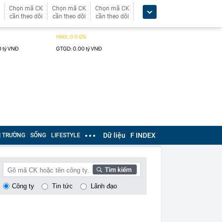
Chọn mã CK
Chọn mã CK
Chọn mã CK
cần theo dõi
cần theo dõi
cần theo dõi
Dữ liệu
F INDEX
Ị TRƯỜNG
SỐNG
LIFESTYLE
Công ty
Tin tức
Lãnh đạo