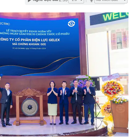
àng hoàng kể lại khoảnh khắc chợ Biên Hòa bốc cháy
 hơn 5 lần, Nam Hoa (NHT) mở rộng hai trụ cột sau tái
ấn sai phạm xuất khẩu sầu riêng
 tại tòa Riviera - cửa ngõ tổ hợp 12 tòa tháp ven sông của
 khu Nam TP.HCM?
 6/8 tại SJC, Bảo Tín Minh Châu, Bảo Tín Mạnh Hải, DOJI,
g lớn" Vingroup, Sun Group, T&T... đổ về, đang xây sân
 10 thế giới, sắp đón thêm 48 dự án với tổng vốn đầu tư
ặc khu của VN có loạt công trình hơn 137.000 tỷ đồng sẽ
iếng 1,5 tỷ người dùng
oại cá "ngậm" nhiều vi nhựa bậc nhất
ơn 6,2ha đất đợt 2 làm dự án Tiên Dương Park City
ể một công ty con