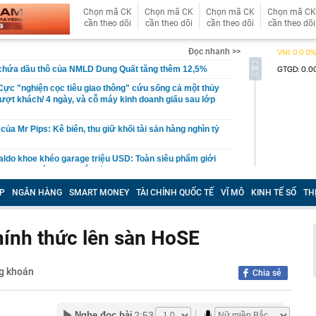
Chọn mã CK
Chọn mã CK
Chọn mã CK
Chọn mã CK
cần theo dõi
cần theo dõi
cần theo dõi
cần theo dõi
Đọc nhanh >>
 chứa dầu thô của NMLD Dung Quất tăng thêm 12,5%
ực "nghiện cọc tiêu giao thông" cứu sống cả một thủy
lượt khách/ 4 ngày, và cỗ máy kinh doanh giấu sau lớp
của Mr Pips: Kê biên, thu giữ khối tài sản hàng nghìn tỷ
aldo khoe khéo garage triệu USD: Toàn siêu phẩm giới
n Bugatti và Ferrari đắt đỏ
 hơn 332.000 tỷ đồng để làm điều đặc biệt này
P
NGÂN HÀNG
SMART MONEY
TÀI CHÍNH QUỐC TẾ
VĨ MÔ
KINH TẾ SỐ
TH
ê của Công Vinh
4 thói quen này chứng tỏ EQ của họ rất thấp mà không
hính thức lên sàn HoSE
 xuất làm tuyến cao tốc dài 55 km kết nối tới siêu dự án
ỷ đồng
g khoán
Chia sẻ
ga lại khiến thế giới choáng ngợp vì những gì họ có thể
2:53
Nghe đọc bài
cũ phố cổ Hà Nội sắp được xây dựng thành tòa nhà 21