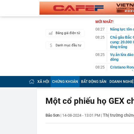
MỚI NHẤT!
08:27
Năng lực tồn
Bảng giá điện tử
08:25
Chú gấu Bắc C
cung: 20.000 
Danh mục đầu tư
lông trắng
08:25
Vụ án lừa đảo 
đồng
08:25
Cristiano Ron
hạn, quy tụ dà
08:12
Vĩnh Long chi
XÃ HỘI
CHỨNG KHOÁN
BẤT ĐỘNG SẢN
DOANH NGHIỆ
08:12
Căn nhà ở qu
08:12
Một người có 
Một cổ phiếu họ GEX c
hề nhận ra
08:11
Quảng Ninh đề
hơn 235.000 t
Thị trường chứn
Bảo Sơn
|
14-08-2024 - 13:01 PM
|
08:11
Một lần nữa, N
tạo ra
08:10
Khu chung cư 