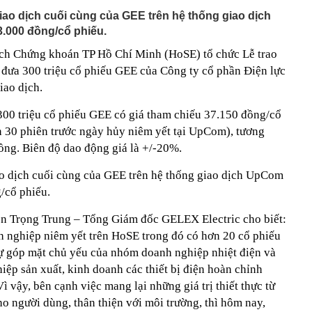
iao dịch cuối cùng của GEE trên hệ thống giao dịch
.000 đồng/cổ phiếu.
ịch Chứng khoán TP Hồ Chí Minh (HoSE) tổ chức Lễ trao
c đưa 300 triệu cổ phiếu GEE của Công ty cổ phần Điện lực
ao dịch.
 300 triệu cổ phiếu GEE có giá tham chiếu 37.150 đồng/cổ
n 30 phiên trước ngày hủy niêm yết tại UpCom), tương
ng. Biên độ dao động giá là +/-20%.
ao dịch cuối cùng của GEE trên hệ thống giao dịch UpCom
/cổ phiếu.
yễn Trọng Trung – Tổng Giám đốc GELEX Electric cho biết:
 nghiệp niêm yết trên HoSE trong đó có hơn 20 cổ phiếu
ự góp mặt chủ yếu của nhóm doanh nghiệp nhiệt điện và
iệp sản xuất, kinh doanh các thiết bị điện hoàn chỉnh
 vậy, bên cạnh việc mang lại những giá trị thiết thực từ
ho người dùng, thân thiện với môi trường, thì hôm nay,