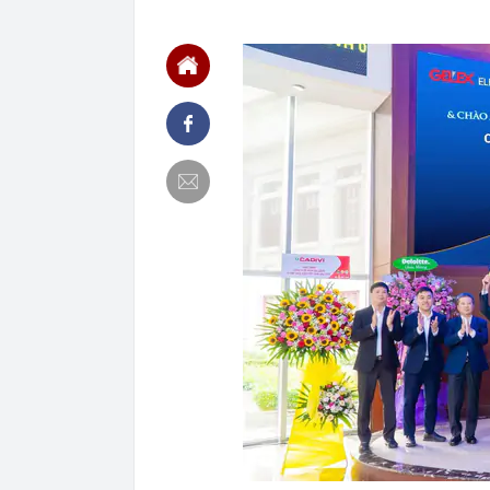
tầng
08:05
Nhân chứng b
08:04
Lãi ròng tăng
cấu trúc
08:02
'Nóng' chất v
08:00
Có gì đặc biệt
Sunshine tại
07:58
Giá vàng ngày
Phú Quý,...
07:58
Tỉnh được "ôn
bay 5 sao top
gần 7 tỷ USD
07:55
Từ tháng 9, đ
phổ cập thứ t
07:54
Phát hiện 3 l
07:53
Hà Nội giao h
07:52
YeaH1 giải th