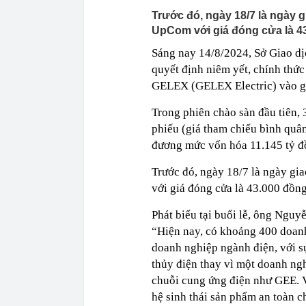
Trước đó, ngày 18/7 là ngày g
UpCom với giá đóng cửa là 43
Sáng nay 14/8/2024, Sở Giao d
quyết định niêm yết, chính thứ
GELEX (GELEX Electric) vào gi
Trong phiên chào sàn đầu tiên,
phiếu (giá tham chiếu bình quâ
đương mức vốn hóa 11.145 tỷ đồ
Trước đó, ngày 18/7 là ngày gi
với giá đóng cửa là 43.000 đồng
Phát biểu tại buổi lễ, ông Ngu
“Hiện nay, có khoảng 400 doanh
doanh nghiệp ngành điện, với s
thủy điện thay vì một doanh ngh
chuỗi cung ứng điện như GEE. Vì
hệ sinh thái sản phẩm an toàn c