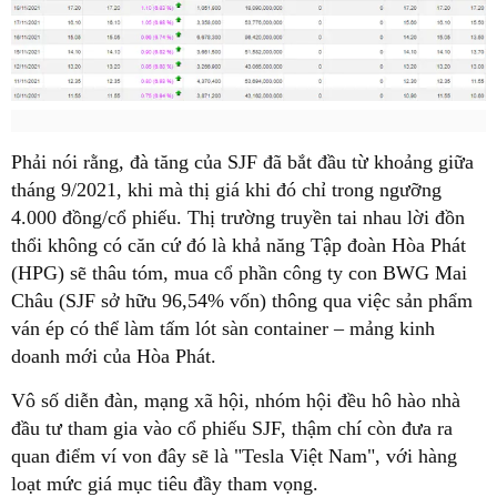
Phải nói rằng, đà tăng của SJF đã bắt đầu từ khoảng giữa
tháng 9/2021, khi mà thị giá khi đó chỉ trong ngưỡng
4.000 đồng/cổ phiếu. Thị trường truyền tai nhau lời đồn
thổi không có căn cứ đó là khả năng Tập đoàn Hòa Phát
(HPG) sẽ thâu tóm, mua cổ phần công ty con BWG Mai
Châu (SJF sở hữu 96,54% vốn) thông qua việc sản phẩm
ván ép có thể làm tấm lót sàn container – mảng kinh
doanh mới của Hòa Phát.
Vô số diễn đàn, mạng xã hội, nhóm hội đều hô hào nhà
đầu tư tham gia vào cổ phiếu SJF, thậm chí còn đưa ra
quan điểm ví von đây sẽ là "Tesla Việt Nam", với hàng
loạt mức giá mục tiêu đầy tham vọng.