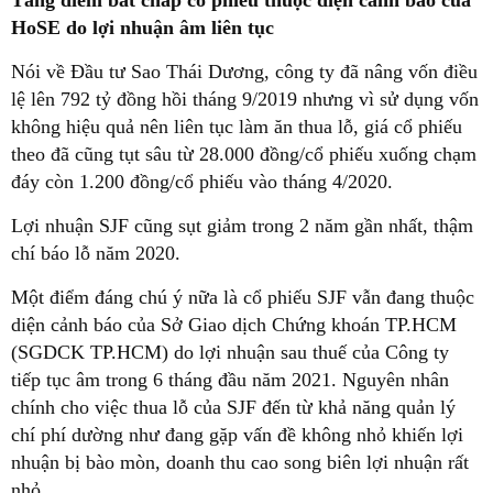
Tăng điểm bất chấp cổ phiếu thuộc diện cảnh báo của
HoSE do lợi nhuận âm liên tục
Nói về Đầu tư Sao Thái Dương, công ty đã nâng vốn điều
lệ lên 792 tỷ đồng hồi tháng 9/2019 nhưng vì sử dụng vốn
không hiệu quả nên liên tục làm ăn thua lỗ, giá cổ phiếu
theo đã cũng tụt sâu từ 28.000 đồng/cổ phiếu xuống chạm
đáy còn 1.200 đồng/cổ phiếu vào tháng 4/2020.
Lợi nhuận SJF cũng sụt giảm trong 2 năm gần nhất, thậm
chí báo lỗ năm 2020.
Một điểm đáng chú ý nữa là cổ phiếu SJF vẫn đang thuộc
diện cảnh báo của Sở Giao dịch Chứng khoán TP.HCM
(SGDCK TP.HCM) do lợi nhuận sau thuế của Công ty
tiếp tục âm trong 6 tháng đầu năm 2021. Nguyên nhân
chính cho việc thua lỗ của SJF đến từ khả năng quản lý
chí phí dường như đang gặp vấn đề không nhỏ khiến lợi
nhuận bị bào mòn, doanh thu cao song biên lợi nhuận rất
nhỏ.