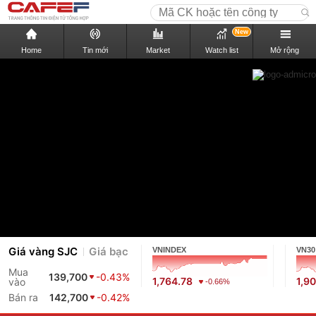
New
Home
Tin mới
Market
Watch list
Mở rộng
Giá vàng SJC
Giá bạc
VNINDEX
VN30
Mua
139,700
-0.43%
1,764.78
1,9
vào
-0.66%
Bán ra
142,700
-0.42%