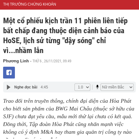
THỊ TRƯỜNG CHỨNG KHOÁN
Một cổ phiếu kịch trần 11 phiên liên tiếp
bất chấp đang thuộc diện cảnh báo của
HoSE, lịch sử từng "dậy sóng" chỉ
vì...nhầm lẫn
THỨ 6 , 26/11/2021, 09:49
Phương Linh
-
Nghe đọc bài
4:45
Trao đổi trên truyền thông, chính đại diện của Hòa Phát
cho biết sản phẩm của BWG Mai Châu (thuộc sở hữu của
SJF) chưa đạt yêu cầu, mẫu mới thử lại chưa có kết quả.
Đồng thời, Tập đoàn Hòa Phát cũng nhấn mạnh việc
không có ý định M&A hay tham gia quản trị công ty nào