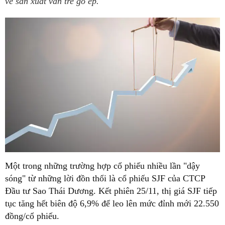
về sản xuất ván tre gỗ ép.
Một trong những trường hợp cổ phiếu nhiều lần "dậy
sóng" từ những lời đồn thổi là cổ phiếu SJF của CTCP
Đầu tư Sao Thái Dương. Kết phiên 25/11, thị giá SJF tiếp
tục tăng hết biên độ 6,9% để leo lên mức đỉnh mới 22.550
đồng/cổ phiếu.