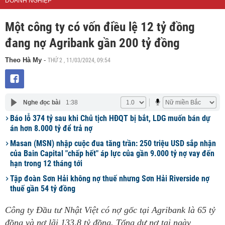
DOANH NGHIỆP
Một công ty có vốn điều lệ 12 tỷ đồng
đang nợ Agribank gần 200 tỷ đồng
THỨ 2 , 11/03/2024, 09:54
Theo Hà My
-
Nghe đọc bài
1:38
Báo lỗ 374 tỷ sau khi Chủ tịch HĐQT bị bắt, LDG muốn bán dự
án hơn 8.000 tỷ để trả nợ
Masan (MSN) nhập cuộc đua tăng trần: 250 triệu USD sắp nhận
của Bain Capital "chấp hết" áp lực của gần 9.000 tỷ nợ vay đến
hạn trong 12 tháng tới
Tập đoàn Sơn Hải không nợ thuế nhưng Sơn Hải Riverside nợ
thuế gần 54 tỷ đồng
Công ty Đầu tư Nhật Việt có nợ gốc tại Agribank là 65 tỷ
đồng và nợ lãi 133,8 tỷ đồng. Tổng dư nợ tại ngày