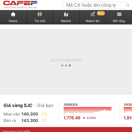
New
Home
Tin mới
Market
Watch list
Mở rộng
Giá vàng SJC
Giá bạc
VNINDEX
VN30
Mua vào
140,300
0%
1,776.46
1,9
-0.04%
Bán ra
143,300
0%