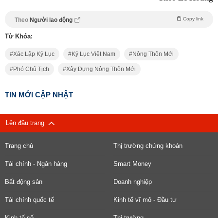
Copy link
Theo
Người lao động
Từ Khóa:
Xác Lập Kỷ Lục
Kỷ Lục Việt Nam
Nông Thôn Mới
Phó Chủ Tịch
Xây Dựng Nông Thôn Mới
TIN MỚI CẬP NHẬT
Lên đầu trang
Trang chủ
Thị trường chứng khoán
Tài chính - Ngân hàng
Smart Money
Bất động sản
Doanh nghiệp
Tài chính quốc tế
Kinh tế vĩ mô - Đầu tư
Kinh tế số
Thị trường