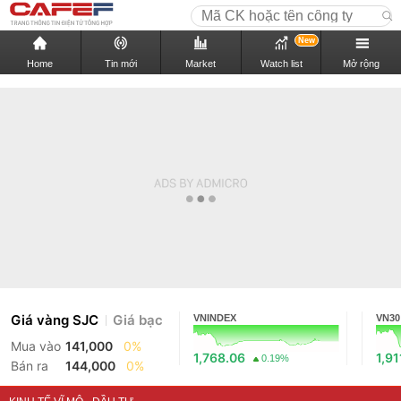
New
Home
Tin mới
Market
Watch list
Mở rộng
Giá vàng SJC
Giá bạc
VNINDEX
VN30
Mua vào
141,000
0%
1,768.06
1,91
0.19%
Bán ra
144,000
0%