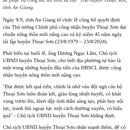
để phục vụ công tác an sinh xã hội” cho huyện Thoại Sơn,
tỉnh An Giang.
Ngày 9-9, tỉnh An Giang tổ chức lễ công bố quyết định
của Thủ tướng Chính phủ công nhận huyện Thoại Sơn đạt
chuẩn nông thôn mới nâng cao và kỷ niệm 45 năm ngày
tái lập huyện Thoại Sơn (23/8/1979 – 23/8/2024).
Phát biểu tại buổi lễ, ông Dương Ngọc Lắm, Chủ tịch
UBND huyện Thoại Sơn, cho biết địa phương tự hào là
một trong những huyện đầu tiên của ĐBSCL được công
nhận huyện nông thôn mới nâng cao.
"Đạt được kết quả trên, chính là nhờ vào đội ngũ cán bộ
Thoại Sơn luôn đoàn kết, giàu lòng nhiệt huyết, có khát
vọng vươn lên, khơi dậy tinh thần sáng tạo, phát huy nội
lực, tranh thủ ngoại lực một cách thường xuyên, có hiệu
quả" - Chủ tịch UBND huyện Thoại Sơn khẳng định.
Chủ tịch UBND huyện Thoại Sơn nhấn mạnh thêm, để có