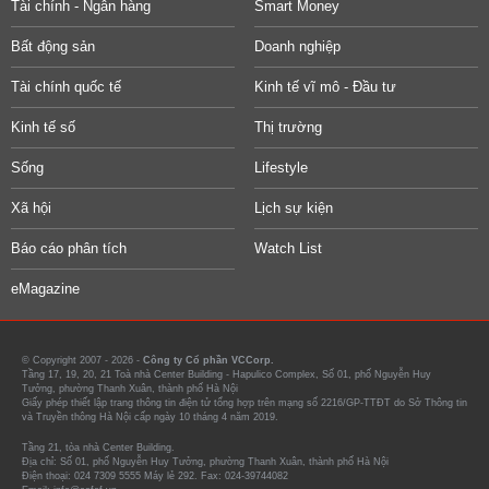
Tài chính - Ngân hàng
Smart Money
Bất động sản
Doanh nghiệp
Tài chính quốc tế
Kinh tế vĩ mô - Đầu tư
Kinh tế số
Thị trường
Sống
Lifestyle
Xã hội
Lịch sự kiện
Báo cáo phân tích
Watch List
eMagazine
© Copyright 2007 - 2026 -
Công ty Cổ phần VCCorp.
Tầng 17, 19, 20, 21 Toà nhà Center Building - Hapulico Complex, Số 01, phố Nguyễn Huy
Tưởng, phường Thanh Xuân, thành phố Hà Nội
Giấy phép thiết lập trang thông tin điện tử tổng hợp trên mạng số 2216/GP-TTĐT do Sở Thông tin
và Truyền thông Hà Nội cấp ngày 10 tháng 4 năm 2019.
Tầng 21, tòa nhà Center Building.
Địa chỉ: Số 01, phố Nguyễn Huy Tưởng, phường Thanh Xuân, thành phố Hà Nội
Điện thoại: 024 7309 5555 Máy lẻ 292. Fax: 024-39744082