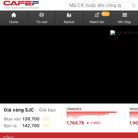
New
Home
Tin mới
Market
Watch list
Mở rộng
Giá vàng SJC
Giá bạc
VNINDEX
VN30
Mua vào
139,700
0%
1,764.78
1,9
-0.66%
Bán ra
142,700
0%