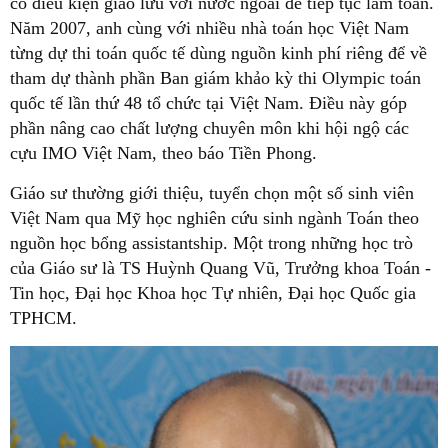
có điều kiện giao lưu với nước ngoài để tiếp tục làm toán.
Năm 2007, anh cùng với nhiều nhà toán học Việt Nam
từng dự thi toán quốc tế dùng nguồn kinh phí riêng để về
tham dự thành phần Ban giám khảo kỳ thi Olympic toán
quốc tế lần thứ 48 tổ chức tại Việt Nam. Điều này góp
phần nâng cao chất lượng chuyên môn khi hội ngộ các
cựu IMO Việt Nam, theo báo Tiền Phong.
Giáo sư thường giới thiệu, tuyển chọn một số sinh viên
Việt Nam qua Mỹ học nghiên cứu sinh ngành Toán theo
nguồn học bổng assistantship. Một trong những học trò
của Giáo sư là TS Huỳnh Quang Vũ, Trưởng khoa Toán -
Tin học, Đại học Khoa học Tự nhiên, Đại học Quốc gia
TPHCM.