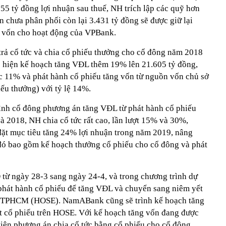
55 tỷ đồng lợi nhuận sau thuế, NH trích lập các quỹ hơn
n chưa phân phối còn lại 3.431 tỷ đồng sẽ được giữ lại
 vốn cho hoạt động của VPBank.
trả cổ tức và chia cổ phiếu thưởng cho cổ đông năm 2018
c hiện kế hoạch tăng VĐL thêm 19% lên 21.605 tỷ đồng,
ức 11% và phát hành cổ phiếu tăng vốn từ nguồn vốn chủ sở
ếu thưởng) với tỷ lệ 14%.
rình cổ đông phương án tăng VĐL từ phát hành cổ phiếu
à 2018, NH chia cổ tức rất cao, lần lượt 15% và 30%,
ặt mục tiêu tăng 24% lợi nhuận trong năm 2019, nâng
đó bao gồm kế hoạch thưởng cổ phiếu cho cổ đông và phát
từ ngày 28-3 sang ngày 24-4, và trong chương trình dự
phát hành cổ phiếu để tăng VĐL và chuyển sang niêm yết
n TPHCM (HOSE). NamABank cũng sẽ trình kế hoạch tăng
ết cổ phiếu trên HOSE. Với kế hoạch tăng vốn đang được
tiên phương án chia cổ tức bằng cổ phiếu cho cổ đông.