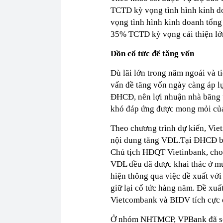
TCTD kỳ vọng tình hình kinh do
vọng tình hình kinh doanh tổng
35% TCTD kỳ vọng cải thiện lớ
Dồn cổ tức để tăng vốn
Dù lãi lớn trong năm ngoái và t
vấn đề tăng vốn ngày càng áp l
ĐHCĐ, nên lợi nhuận nhà băng t
khó đáp ứng được mong mỏi của
Theo chương trình dự kiến, Vie
nội dung tăng VĐL.Tại ĐHCĐ bấ
Chủ tịch HĐQT Vietinbank, cho 
VĐL đều đã được khai thác ở mứ
hiện thông qua việc đề xuất vớ
giữ lại cổ tức hàng năm. Đề xuấ
Vietcombank và BIDV tích cực đ
Ở nhóm NHTMCP, VPBank đã sớm