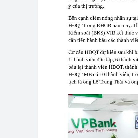
ý của thị trường.
Bên cạnh điểm nóng nhân sự tại
HĐQT trong ĐHCĐ năm nay. Th
Kiểm soát (BKS) VIB kết thúc 
cần tiến hành bầu các thành viê
Cơ cấu HĐQT dự kiến sau khi bầ
1 thành viên độc lập, 6 thành 
bầu lại thành viên HĐQT, thàn
HĐQT MB có 10 thành viên, tr
tịch là ông Lê Trung Thái và ô