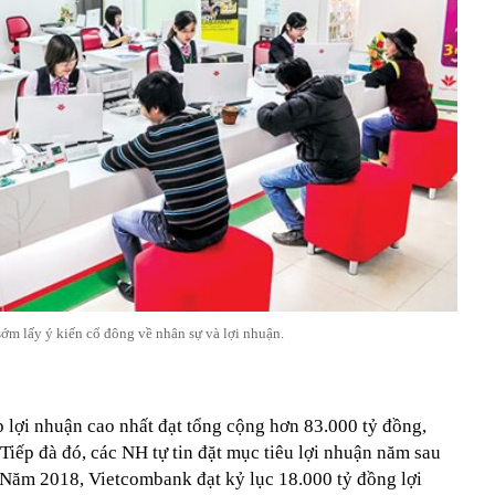
m lấy ý kiến cổ đông về nhân sự và lợi nhuận.
lợi nhuận cao nhất đạt tổng cộng hơn 83.000 tỷ đồng,
iếp đà đó, các NH tự tin đặt mục tiêu lợi nhuận năm sau
 Năm 2018, Vietcombank đạt kỷ lục 18.000 tỷ đồng lợi