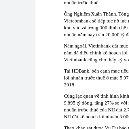
nhuận trước thuế.
Ông Nghiêm Xuân Thành, Tổng 
Vietcombank sẽ tiếp tục nỗ lực
khu vực và trong 300 định chế tà
nhuận năm nay trên 20.000 tỷ đ
Năm ngoái, Vietinbank đặt mục 
năm đã điều chỉnh kế hoạch lợi
Vietinbank cũng cho thấy kỳ vọ
Tại HDBank, bên cạnh mục tiêu 
lợi nhuận trước thuế ở mức 5.0
2018.
Cũng lạc quan về tình hình kin
9.895 tỷ đồng, tăng 27% so với
nhuận trước thuế của NH đạt 2.
NH đặt kế hoạch lợi nhuận 3.00
Theo khảo sát được Vụ Dự báo 