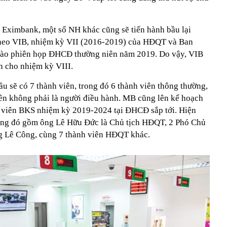
 Eximbank, một số NH khác cũng sẽ tiến hành bầu lại
eo VIB, nhiệm kỳ VII (2016-2019) của HĐQT và Ban
vào phiên họp ĐHCĐ thường niên năm 2019. Do vậy, VIB
n cho nhiệm kỳ VIII.
u sẽ có 7 thành viên, trong đó 6 thành viên thông thường,
viên không phải là người điều hành. MB cũng lên kế hoạch
h viên BKS nhiệm kỳ 2019-2024 tại ĐHCĐ sắp tới. Hiện
ong đó gồm ông Lê Hữu Đức là Chủ tịch HĐQT, 2 Phó Chủ
ng Lê Công, cùng 7 thành viên HĐQT khác.