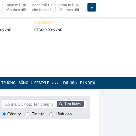
Chọn mã CK
Chọn mã CK
Chọn mã CK
cần theo dõi
cần theo dõi
cần theo dõi
Dữ liệu
F INDEX
Ị TRƯỜNG
SỐNG
LIFESTYLE
Công ty
Tin tức
Lãnh đạo