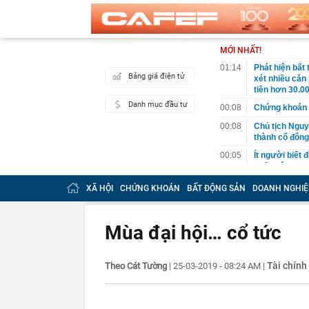
MỚI NHẤT!
01:14
Phát hiện bất
Bảng giá điện tử
xét nhiều căn
tiền hơn 30.00
Danh mục đầu tư
00:08
Chứng khoán 
00:08
Chủ tịch Nguy
thành cổ đông
00:05
Ít người biết 
nhất biên cươ
trekking
XÃ HỘI
CHỨNG KHOÁN
BẤT ĐỘNG SẢN
DOANH NGHIỆ
00:05
Việt Nam có 1
giường bệnh, 
2026"
Mùa đại hội… cổ tức
00:05
56 mã chứng k
00:03
Một doanh ngh
năm 2026, lợ
Tài chính
Theo Cát Tường
|
25-03-2019 - 08:24 AM
|
00:03
Chứng khoán 
ngay trong th