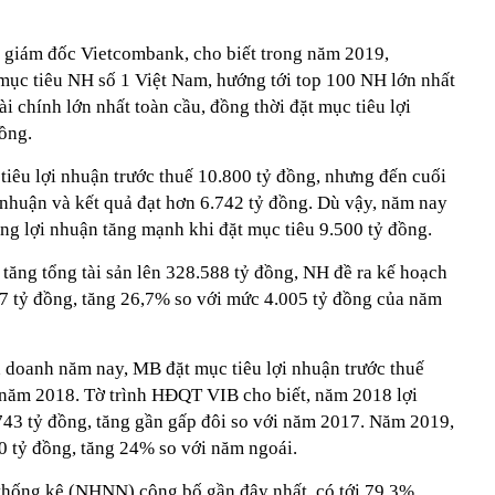
giám đốc Vietcombank, cho biết trong năm 2019,
 mục tiêu NH số 1 Việt Nam, hướng tới top 100 NH lớn nhất
i chính lớn nhất toàn cầu, đồng thời đặt mục tiêu lợi
ồng.
tiêu lợi nhuận trước thuế 10.800 tỷ đồng, nhưng đến cuối
 nhuận và kết quả đạt hơn 6.742 tỷ đồng. Dù vậy, năm nay
ng lợi nhuận tăng mạnh khi đặt mục tiêu 9.500 tỷ đồng.
tăng tổng tài sản lên 328.588 tỷ đồng, NH đề ra kế hoạch
77 tỷ đồng, tăng 26,7% so với mức 4.005 tỷ đồng của năm
h doanh năm nay, MB đặt mục tiêu lợi nhuận trước thuế
 năm 2018. Tờ trình HĐQT VIB cho biết, năm 2018 lợi
743 tỷ đồng, tăng gần gấp đôi so với năm 2017. Năm 2019,
0 tỷ đồng, tăng 24% so với năm ngoái.
thống kê (NHNN) công bố gần đây nhất, có tới 79,3%