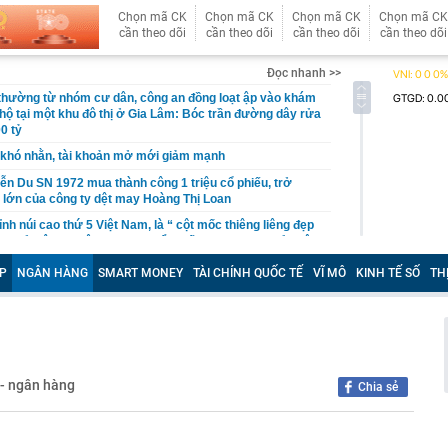
Chọn mã CK
Chọn mã CK
Chọn mã CK
Chọn mã CK
cần theo dõi
cần theo dõi
cần theo dõi
cần theo dõi
Đọc nhanh >>
 thường từ nhóm cư dân, công an đồng loạt ập vào khám
 hộ tại một khu đô thị ở Gia Lâm: Bóc trần đường dây rửa
0 tỷ
khó nhằn, tài khoản mở mới giảm mạnh
ễn Du SN 1972 mua thành công 1 triệu cổ phiếu, trở
 lớn của công ty dệt may Hoàng Thị Loan
đỉnh núi cao thứ 5 Việt Nam, là “ cột mốc thiêng liêng đẹp
ng” ở độ cao trên 3.000m, điểm đến "trong mơ" của dân
P
NGÂN HÀNG
SMART MONEY
TÀI CHÍNH QUỐC TẾ
VĨ MÔ
KINH TẾ SỐ
TH
 hệ thống y khoa tư nhân sở hữu 14 bệnh viện, 2.900
vừa được vinh danh "Hệ thống Y khoa tốt nhất Việt Nam
hoán bị HoSE cắt margin trong tháng 8
iệp Việt thu hơn 1 tỷ USD ở nước ngoài trong nửa đầu
i nhuận tăng hơn 120%
 - ngân hàng
Chia sẻ
Vietcap dự phóng VN-Index có thể chạm mốc 1.885 điểm
áng 8