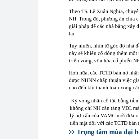
Theo TS. Lê Xuân Nghĩa, chuyên 
NH. Trong đó, phương án chia cổ
giải pháp để các nhà băng xây d
lai.
Tuy nhiên, nhìn từ góc độ nhà đ
này sẽ khiến cổ đông thêm một 
triển vọng, vốn hóa cổ phiếu N
Hơn nữa, các TCTD bán nợ nhận 
được NHNN chấp thuận việc gia h
cho đến khi thanh toán xong các
Kỳ vọng nhận cổ tức bằng tiền 
không chỉ NH cần tăng VĐL mà 
lý nợ xấu của VAMC mới đưa ra
tiền mặt đối với các TCTD bán n
Trọng tâm mùa đại hộ