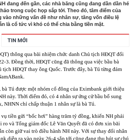
lượng tiền hơn 62.000 tỷ đồng, lớn hơn cả Vinhomes,
NH đang đến gần, các nhà băng cũng đang dần dần hé
thảo trong cuộc họp sắp tới. Theo đó, tâm điểm của
y Điện Máy Xanh, Bách Hóa Xanh, An Khang, vốn hóa
g vào những vấn đề như nhân sự, tăng vốn điều lệ
ng DMX
n là cổ tức vì khó có thể chia bằng tiền mặt.
 nhà cổ, phát hiện 'kho báu' gồm 1.000 đồng tiền vàng và
ấu trong nhiều ngăn bí mật - giá trị hơn 18 tỷ đồng
TIN MỚI
ận biết ngôi nhà có phong thuỷ không thuận lợi
ượng khách đến Việt Nam đông nhất 7 tháng đầu năm,
HĐQT) thông qua bãi nhiệm chức danh Chủ tịch HĐQT đối
 và Nga, gấp gần 6 lần Ấn Độ
22-3. Đồng thời, HĐQT cũng đã thông qua việc bầu bà
i cây tiết lộ: Khách thường chọn quả to, người trong
tra 5 chi tiết này trước
 tịch HĐQT thay ông Quốc. Trước đây, bà Tú từng đảm
 cao tốc quỳ gối 1h an ủi khách: 7 năm sau ở khách sạn 5
 NamABank.
 ở nhà, bay hạng thương gia
bà Tú được một nhóm cổ đông của Eximbank giới thiệu
 có xương trẻ khỏe như phụ nữ 30, bác sĩ kinh ngạc khi
H này. Thời điểm đó, có 4 nhân sự ứng cử bầu bổ sung
a đựng tâm huyết của NSND Tự Long
 NHNN chỉ chấp thuận 1 nhân sự là bà Tú.
 4.300 USD/ounce, chuyên gia dự báo đỉnh mới
vụ tiền gửi “bốc hơi” hàng trăm tỷ đồng, khiến NH phải
iệp dầu khí đem hơn 42.200 tỷ đồng gửi ngân hàng
ủi ro và Tổng giám đốc Lê Văn Quyết đã có đơn xin bãi
o những người không rút điện ấm siêu tốc trước khi ngủ
n còn giữ vai trò điều hành NH này. Với sự thay đổi nhân
 diễn ra vào ngày 26-4 sắp tới cũng đang thu hút sự chú