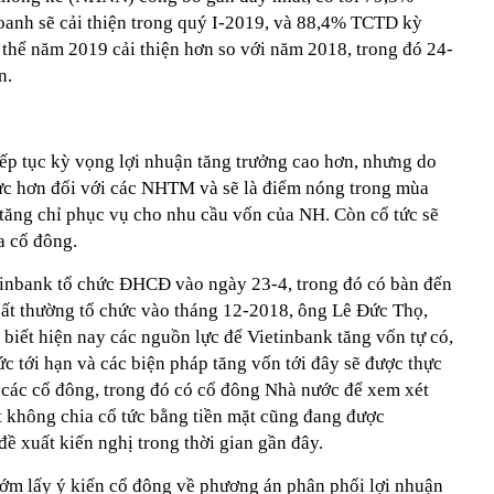
anh sẽ cải thiện trong quý I-2019, và 88,4% TCTD kỳ
 thể năm 2019 cải thiện hơn so với năm 2018, trong đó 24-
n.
iếp tục kỳ vọng lợi nhuận tăng trưởng cao hơn, nhưng do
ực hơn đối với các NHTM và sẽ là điểm nóng trong mùa
ăng chỉ phục vụ cho nhu cầu vốn của NH. Còn cổ tức sẽ
 cổ đông.
tinbank tổ chức ĐHCĐ vào ngày 23-4, trong đó có bàn đến
t thường tổ chức vào tháng 12-2018, ông Lê Đức Thọ,
biết hiện nay các nguồn lực để Vietinbank tăng vốn tự có,
c tới hạn và các biện pháp tăng vốn tới đây sẽ được thực
i các cổ đông, trong đó có cổ đông Nhà nước để xem xét
t không chia cổ tức bằng tiền mặt cũng đang được
ề xuất kiến nghị trong thời gian gần đây.
 lấy ý kiến cổ đông về phương án phân phối lợi nhuận