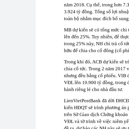
năm 2018. Cụ thể, trong hơn 7.3
3.924 tỷ đồng. Tổng số lợi nhuậ
toàn bộ nhằm mục đích bổ sung
MB dự kiến sẽ có tổng mức chi 
lên đến 25%. Tuy nhiên, để thự
trong 25% này, NH chi trả cổ t
hữu để chia cho cổ đông (cổ phi
Trong khi đó, ACB dự kiến sẽ t
chia cổ tức. Trong 2 năm 2017 v
nhưng đều bằng cổ phiếu. VIB đ
VĐL lên 10.900 tỷ đồng, trong 
hành riêng lẻ cho nhà đầu tư.
LienVietPostBank đã dời ĐHCĐ 
kiến HĐQT sẽ trình phương án 
trên Sở Giao dịch Chứng khoá
VĐL và tờ trình về việc niêm y
đề ra, dự báo các NH này sẽ ưu 