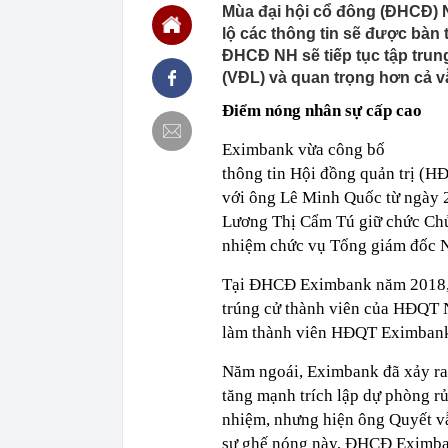
00:01
VNPT nắm giữ 
Mùa đại hội cổ đông (ĐHCĐ) 
Viettel Global
lộ các thông tin sẽ được bàn 
00:01
Nắm trong ta
ĐHCĐ NH sẽ tiếp tục tập trun
MWG chỉ nga
(VĐL) và quan trọng hơn cả vẫ
00:01
Khám xét ngôi
5 thỏi vàng gi
Điểm nóng nhân sự cấp cao
23:28
4 dấu hiệu nh
Eximbank vừa công bố
23:12
Quốc gia có l
thông tin Hội đồng quản trị (
vượt Hàn Quốc
với ông Lê Minh Quốc từ ngày 
23:01
Người bán trá
nghề lại kiểm 
Lương Thị Cẩm Tú giữ chức Chủ
23:00
Tiếp viên tàu
nhiệm chức vụ Tổng giám đốc
sao nhiều hơn
Tại ĐHCĐ Eximbank năm 2018, 
22:34
Cụ bà 70 tuổi
biết bí quyết
trúng cử thành viên của HĐQT N
22:34
Ngôi nhà chứ
làm thành viên HĐQT Eximbank,
22:31
Giá vàng vượt
Năm ngoái, Eximbank đã xảy ra 
22:30
Một doanh ngh
tăng mạnh trích lập dự phòng r
22:08
Lời khuyên ch
nhiệm, nhưng hiện ông Quyết vẫ
sự ghế nóng này, ĐHCĐ Eximbank