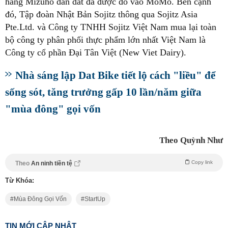
hàng Mizuho dẫn dắt đã được đổ vào MoMo. Bên cạnh
đó, Tập đoàn Nhật Bản Sojitz thông qua Sojitz Asia
Pte.Ltd. và Công ty TNHH Sojitz Việt Nam mua lại toàn
bộ công ty phân phối thực phẩm lớn nhất Việt Nam là
Công ty cổ phần Đại Tân Việt (New Viet Dairy).
Nhà sáng lập Dat Bike tiết lộ cách "liều" để
sống sót, tăng trưởng gấp 10 lần/năm giữa
"mùa đông" gọi vốn
Theo Quỳnh Như
Copy link
Theo
An ninh tiền tệ
Từ Khóa:
Mùa Đông Gọi Vốn
StartUp
TIN MỚI CẬP NHẬT