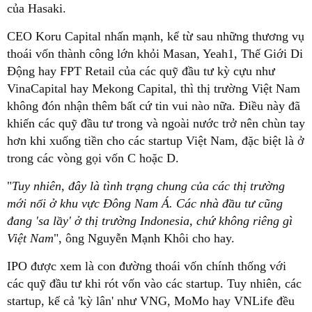
của Hasaki.
CEO Koru Capital nhấn mạnh, kể từ sau những thương vụ
thoái vốn thành công lớn khỏi Masan, Yeah1, Thế Giới Di
Động hay FPT Retail của các quỹ đầu tư kỳ cựu như
VinaCapital hay Mekong Capital, thì thị trường Việt Nam
không đón nhận thêm bất cứ tin vui nào nữa. Điều này đã
khiến các quỹ đầu tư trong và ngoài nước trở nên chùn tay
hơn khi xuống tiền cho các startup Việt Nam, đặc biệt là ở
trong các vòng gọi vốn C hoặc D.
"
Tuy nhiên, đây là tình trạng chung của các thị trường
mới nổi ở khu vực Đông Nam Á. Các nhà đầu tư cũng
đang 'sa lầy' ở thị trường Indonesia, chứ không riêng gì
Việt Nam
", ông Nguyễn Mạnh Khôi cho hay.
IPO được xem là con đường thoái vốn chính thống với
các quỹ đầu tư khi rót vốn vào các startup. Tuy nhiên, các
startup, kể cả 'kỳ lân' như VNG, MoMo hay VNLife đều