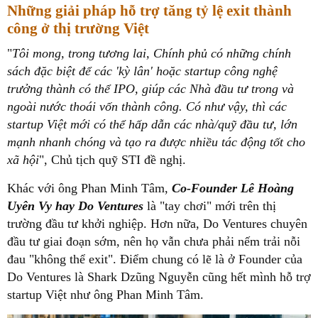
Những giải pháp hỗ trợ tăng tỷ lệ exit thành
công ở thị trường Việt
"
Tôi mong, trong tương lai, Chính phủ có những chính
sách đặc biệt để các 'kỳ lân' hoặc startup công nghệ
trưởng thành có thể IPO, giúp các Nhà đầu tư trong và
ngoài nước thoái vốn thành công. Có như vậy, thì các
startup Việt mới có thể hấp dẫn các nhà/quỹ đầu tư, lớn
mạnh nhanh chóng và tạo ra được nhiều tác động tốt cho
xã hội
", Chủ tịch quỹ STI đề nghị.
Khác với ông Phan Minh Tâm,
Co-Founder Lê Hoàng
Uyên Vy hay Do Ventures
là "tay chơi" mới trên thị
trường đầu tư khởi nghiệp. Hơn nữa, Do Ventures chuyên
đầu tư giai đoạn sớm, nên họ vẫn chưa phải nếm trải nỗi
đau "không thể exit". Điểm chung có lẽ là ở Founder của
Do Ventures là Shark Dzũng Nguyễn cũng hết mình hỗ trợ
startup Việt như ông Phan Minh Tâm.