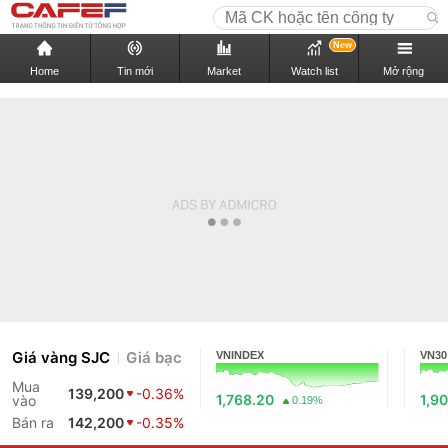
New
Home
Tin mới
Market
Watch list
Mở rộng
Giá vàng SJC
Giá bạc
VNINDEX
VN30
Mua
139,200
-0.36%
1,768.20
1,90
vào
0.19%
Bán ra
142,200
-0.35%