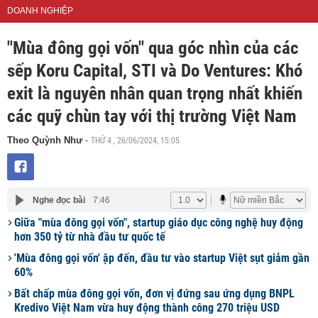
DOANH NGHIỆP
"Mùa đông gọi vốn" qua góc nhìn của các
sếp Koru Capital, STI và Do Ventures: Khó
exit là nguyên nhân quan trọng nhất khiến
các quỹ chùn tay với thị trường Việt Nam
THỨ 4 , 26/06/2024, 15:05
Theo Quỳnh Như
-
Nghe đọc bài
7:46
Giữa "mùa đông gọi vốn", startup giáo dục công nghệ huy động
hơn 350 tỷ từ nhà đầu tư quốc tế
'Mùa đông gọi vốn' ập đến, đầu tư vào startup Việt sụt giảm gần
60%
Bất chấp mùa đông gọi vốn, đơn vị đứng sau ứng dụng BNPL
Kredivo Việt Nam vừa huy động thành công 270 triệu USD