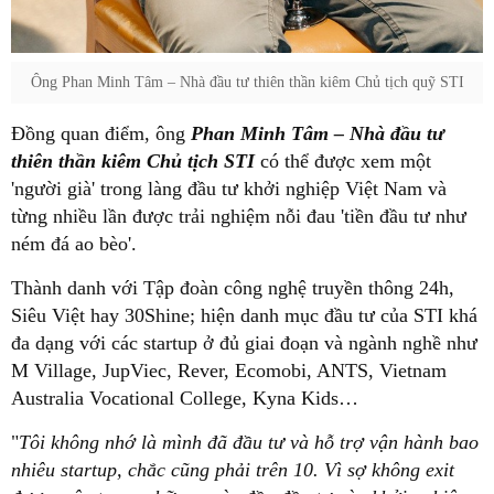
Ông Phan Minh Tâm – Nhà đầu tư thiên thần kiêm Chủ tịch quỹ STI
Đồng quan điểm, ông
Phan Minh Tâm – Nhà đầu tư
thiên thần kiêm Chủ tịch STI
có thể được xem một
'người già' trong làng đầu tư khởi nghiệp Việt Nam và
từng nhiều lần được trải nghiệm nỗi đau 'tiền đầu tư như
ném đá ao bèo'.
Thành danh với Tập đoàn công nghệ truyền thông 24h,
Siêu Việt hay 30Shine; hiện danh mục đầu tư của STI khá
đa dạng với các startup ở đủ giai đoạn và ngành nghề như
M Village, JupViec, Rever, Ecomobi, ANTS, Vietnam
Australia Vocational College, Kyna Kids…
"
Tôi không nhớ là mình đã đầu tư và hỗ trợ vận hành bao
nhiêu startup, chắc cũng phải trên 10. Vì sợ không exit