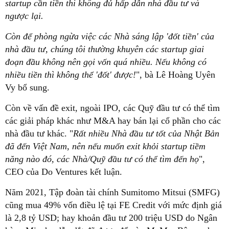
startup cần tiền thì không đủ hấp dẫn nhà đầu tư và
ngược lại.
Còn để phòng ngừa việc các Nhà sáng lập 'đốt tiền' của
nhà đầu tư, chúng tôi thường khuyên các startup giai
đoạn đầu không nên gọi vốn quá nhiều. Nếu không có
nhiều tiền thì không thể 'đốt' được!
", bà Lê Hoàng Uyên
Vy bổ sung.
Còn về vấn đề exit, ngoài IPO, các Quỹ đầu tư có thể tìm
các giải pháp khác như M&A hay bán lại cổ phần cho các
nhà đầu tư khác. "
Rất nhiều Nhà đầu tư tốt của Nhật Bản
đã đến Việt Nam, nên nếu muốn exit khỏi startup tiềm
năng nào đó, các Nhà/Quỹ đầu tư có thể tìm đến họ
",
CEO của Do Ventures kết luận.
Năm 2021, Tập đoàn tài chính Sumitomo Mitsui (SMFG)
cũng mua 49% vốn điều lệ tại FE Credit với mức định giá
là 2,8 tỷ USD; hay khoản đầu tư 200 triệu USD do Ngân