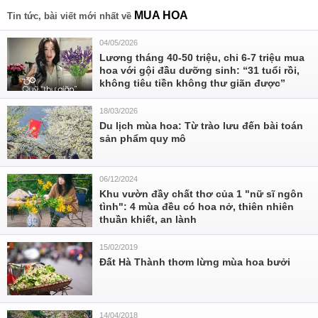
MUA HOA
Tin tức, bài viết mới nhất về
04/05/2026
Lương tháng 40-50 triệu, chi 6-7 triệu mua
hoa với gội đầu dưỡng sinh: “31 tuổi rồi,
không tiêu tiền không thư giãn được”
18/03/2026
Du lịch mùa hoa: Từ trào lưu đến bài toán
sản phẩm quy mô
06/12/2024
Khu vườn đầy chất thơ của 1 "nữ sĩ ngôn
tình": 4 mùa đều có hoa nở, thiên nhiên
thuần khiết, an lành
15/02/2019
Đất Hà Thành thơm lừng mùa hoa bưởi
14/04/2018