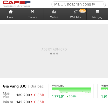
New
Home
Tin mới
Market
Watch list
Mở rộng
Giá vàng SJC
Giá bạc
VNINDEX
VN30
Mua
139,200
-0.36%
1,771.61
1,9
vào
0.39%
Bán ra
142,200
-0.35%