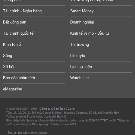
Tài chính - Ngân hàng
Smart Money
Bất động sản
Doanh nghiệp
Tài chính quốc tế
Kinh tế vĩ mô - Đầu tư
Kinh tế số
Thị trường
Sống
Lifestyle
Xã hội
Lịch sự kiện
Báo cáo phân tích
Watch List
eMagazine
© Copyright 2007 - 2026 -
Công ty Cổ phần VCCorp.
Tầng 17, 19, 20, 21 Toà nhà Center Building - Hapulico Complex, Số 01, phố Nguyễn Huy
Tưởng, phường Thanh Xuân, thành phố Hà Nội
Giấy phép thiết lập trang thông tin điện tử tổng hợp trên mạng số 2216/GP-TTĐT do Sở Thông tin
và Truyền thông Hà Nội cấp ngày 10 tháng 4 năm 2019.
Tầng 21, tòa nhà Center Building.