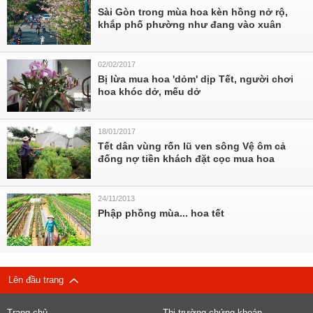
Sài Gòn trong mùa hoa kèn hồng nở rộ,
khắp phố phường như đang vào xuân
02/02/2017
Bị lừa mua hoa 'dỏm' dịp Tết, người chơi
hoa khóc dở, mếu dở
18/01/2017
Tết dân vùng rốn lũ ven sông Vệ ôm cả
đống nợ tiền khách đặt cọc mua hoa
24/11/2013
Phập phồng mùa... hoa tết
Lên đầu trang
Trang chủ
Thị trường chứng khoán