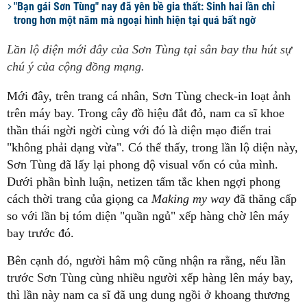
"Bạn gái Sơn Tùng" nay đã yên bề gia thất: Sinh hai lần chỉ
trong hơn một năm mà ngoại hình hiện tại quá bất ngờ
Lần lộ diện mới đây của Sơn Tùng tại sân bay thu hút sự
chú ý của cộng đồng mạng.
Mới đây, trên trang cá nhân, Sơn Tùng check-in loạt ảnh
trên máy bay. Trong cây đồ hiệu đắt đỏ, nam ca sĩ khoe
thần thái ngời ngời cùng với đó là diện mạo điển trai
"không phải dạng vừa". Có thể thấy, trong lần lộ diện này,
Sơn Tùng đã lấy lại phong độ visual vốn có của mình.
Dưới phần bình luận, netizen tấm tắc khen ngợi phong
cách thời trang của giọng ca
Making my way
đã thăng cấp
so với lần bị tóm diện "quần ngủ" xếp hàng chờ lên máy
bay trước đó.
Bên cạnh đó, người hâm mộ cũng nhận ra rằng, nếu lần
trước Sơn Tùng cùng nhiều người xếp hàng lên máy bay,
thì lần này nam ca sĩ đã ung dung ngồi ở khoang thương