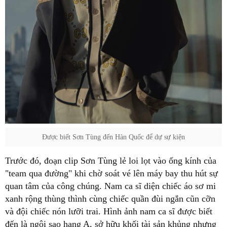
Được biết Sơn Tùng đến Hàn Quốc để dự sự kiện
Trước đó, đoạn clip Sơn Tùng lẻ loi lọt vào ống kính của
"team qua đường" khi chờ soát vé lên máy bay thu hút sự
quan tâm của công chúng. Nam ca sĩ diện chiếc áo sơ mi
xanh rộng thùng thình cùng chiếc quần đùi ngắn cũn cỡn
và đội chiếc nón lưỡi trai. Hình ảnh nam ca sĩ được biết
đến là ngôi sao hạng A, sở hữu khối tài sản khủng nhưng