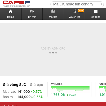
New
Home
Tin mới
Market
Watch list
Mở rộng
Giá vàng SJC
Giá bạc
VNINDEX
VN30
Mua vào
141,000
0.57%
1,768.06
1,91
0.19%
Bán ra
144,000
0.56%