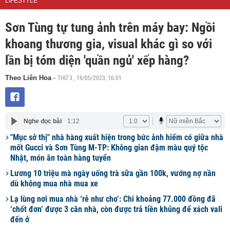
LIFESTYLE
Sơn Tùng tự tung ảnh trên máy bay: Ngồi
khoang thương gia, visual khác gì so với
lần bị tóm diện 'quần ngủ' xếp hàng?
THỨ 3 , 16/05/2023, 16:01
Theo Liên Hoa
-
Nghe đọc bài
1:12
"Mục sở thị" nhà hàng xuất hiện trong bức ảnh hiếm có giữa nhà
mốt Gucci và Sơn Tùng M-TP: Không gian đậm màu quý tộc
Nhật, món ăn toàn hàng tuyển
Lương 10 triệu mà ngày uống trà sữa gần 100k, vướng nợ nần
dù không mua nhà mua xe
Lạ lùng nơi mua nhà ‘rẻ như cho’: Chi khoảng 77.000 đồng đã
‘chốt đơn’ được 3 căn nhà, còn được trả tiền khủng để xách vali
đến ở