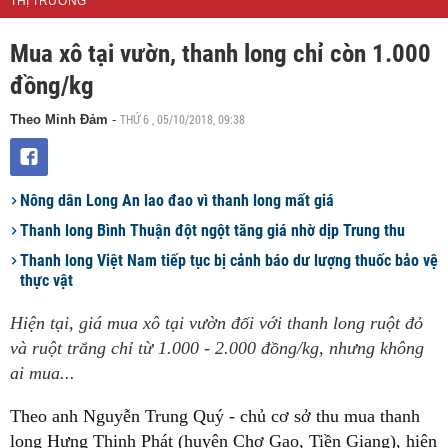
THỊ TRƯỜNG
Mua xô tại vườn, thanh long chỉ còn 1.000
đồng/kg
THỨ 6 , 05/10/2018, 09:38
Theo Minh Đảm
-
Nông dân Long An lao đao vì thanh long mất giá
Thanh long Bình Thuận đột ngột tăng giá nhờ dịp Trung thu
Thanh long Việt Nam tiếp tục bị cảnh báo dư lượng thuốc bảo vệ
thực vật
Hiện tại, giá mua xô tại vườn đối với thanh long ruột đỏ
và ruột trắng chỉ từ 1.000 - 2.000 đồng/kg, nhưng không
ai mua...
Theo anh Nguyễn Trung Quý - chủ cơ sở thu mua thanh
long Hưng Thịnh Phát (huyện Chợ Gạo, Tiền Giang), hiện