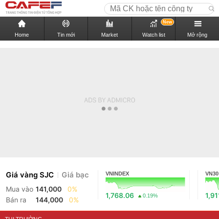
New
Home
Tin mới
Market
Watch list
Mở rộng
Giá vàng SJC
Giá bạc
VNINDEX
VN30
Mua vào
141,000
0%
1,768.06
1,91
0.19%
Bán ra
144,000
0%