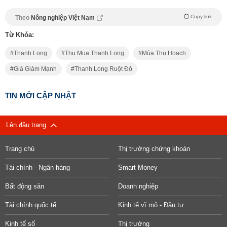
Copy link
Theo
Nông nghiệp Việt Nam
Từ Khóa:
Thanh Long
Thu Mua Thanh Long
Mùa Thu Hoạch
Giá Giảm Mạnh
Thanh Long Ruột Đỏ
TIN MỚI CẬP NHẬT
Lên đầu trang
Trang chủ
Thị trường chứng khoán
Tài chính - Ngân hàng
Smart Money
Bất động sản
Doanh nghiệp
Tài chính quốc tế
Kinh tế vĩ mô - Đầu tư
Kinh tế số
Thị trường