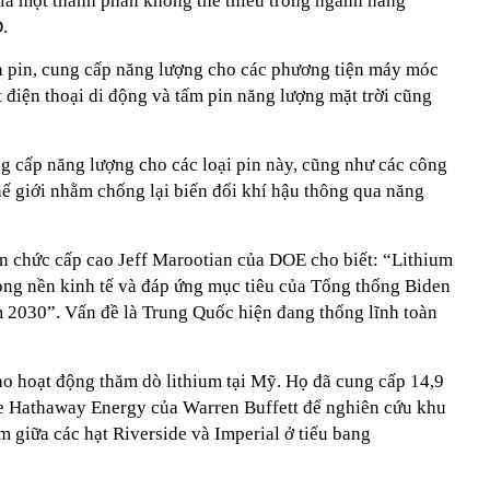
vì là một thành phần không thể thiếu trong ngành năng
D.
a pin, cung cấp năng lượng cho các phương tiện máy móc
 điện thoại di động và tấm pin năng lượng mặt trời cũng
g cấp năng lượng cho các loại pin này, cũng như các công
thế giới nhằm chống lại biến đổi khí hậu thông qua năng
n chức cấp cao Jeff Marootian của DOE cho biết: “Lithium
rong nền kinh tế và đáp ứng mục tiêu của Tổng thống Biden
 2030”. Vấn đề là Trung Quốc hiện đang thống lĩnh toàn
cho hoạt động thăm dò lithium tại Mỹ. Họ đã cung cấp 14,9
re Hathaway Energy của Warren Buffett để nghiên cứu khu
 giữa các hạt Riverside và Imperial ở tiểu bang