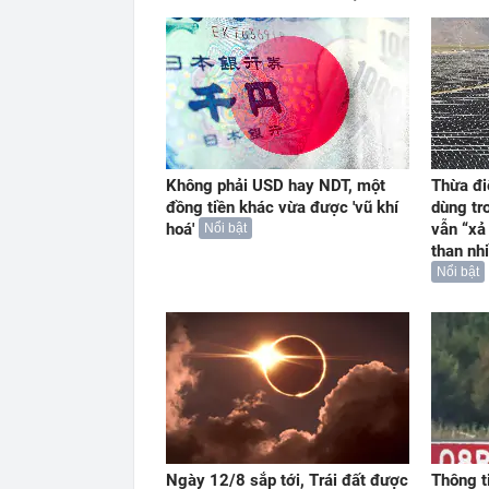
Không phải USD hay NDT, một
Thừa đi
đồng tiền khác vừa được 'vũ khí
dùng tr
hoá'
vẫn “xả
Nổi bật
than nh
Nổi bật
Ngày 12/8 sắp tới, Trái đất được
Thông t