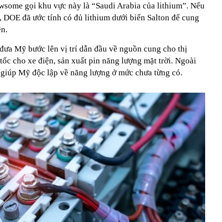
some gọi khu vực này là “Saudi Arabia của lithium”. Nếu
, DOE đã ước tính có đủ lithium dưới biển Salton để cung
ện.
ẽ đưa Mỹ bước lên vị trí dẫn đầu về nguồn cung cho thị
 tốc cho xe điện, sản xuất pin năng lượng mặt trời. Ngoài
ể giúp Mỹ độc lập về năng lượng ở mức chưa từng có.