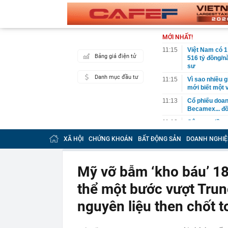
MỚI NHẤT!
11:15
Việt Nam có 1
Bảng giá điện tử
516 tỷ đồng/nă
sư
Danh mục đầu tư
11:15
Vì sao nhiều g
mới biết một 
11:13
Cổ phiếu doa
Becamex... đồ
11:10
Công an đồng 
sáng
XÃ HỘI
CHỨNG KHOÁN
BẤT ĐỘNG SẢN
DOANH NGHIỆ
11:05
Cổ phiếu Vinam
11:05
Nghỉ hưu năm
định ra sao?
Mỹ vỡ bẫm ‘kho báu’ 18 t
11:02
Hạ tầng AI nội
thể một bước vượt Tru
11:00
Mỹ ghi nhận c
nguyên liệu then chốt 
10:59
BIDV có thông
10:58
Nợ xấu của n