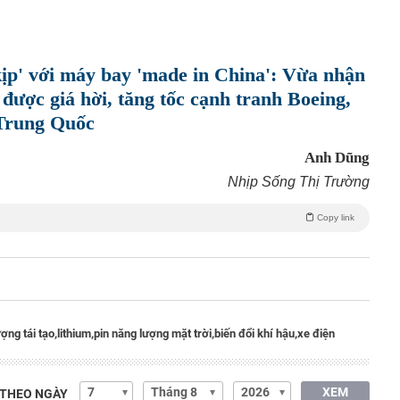
kịp' với máy bay 'made in China': Vừa nhận
được giá hời, tăng tốc cạnh tranh Boeing,
 Trung Quốc
Anh Dũng
Nhịp Sống Thị Trường
Copy link
ợng tái tạo,
lithium,
pin năng lượng mặt trời,
biến đổi khí hậu,
xe điện
XEM
 THEO NGÀY