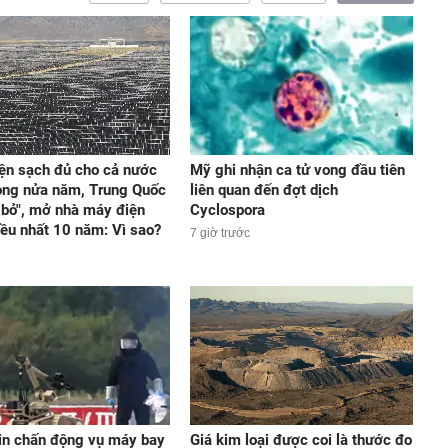
ện sạch đủ cho cả nước
Mỹ ghi nhận ca tử vong đầu tiên
ong nửa năm, Trung Quốc
liên quan đến đợt dịch
 bỏ", mở nhà máy điện
Cyclospora
iều nhất 10 năm: Vì sao?
7 giờ trước
in chấn động vụ máy bay
Giá kim loại được coi là thước đo