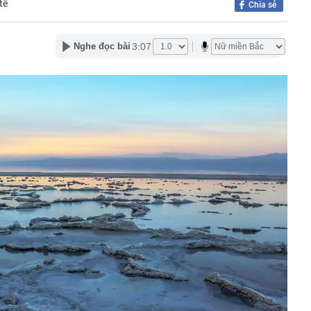
tế
Chia sẻ
 đến đâu: Chiếc Land Cruiser này vừa cán mốc 99 vạn
động cơ, hộp số nguyên bản
đầu khai thác "mỏ vàng" 4.000 tỷ USD
3:07
Nghe đọc bài
n cao nhất 2 tháng, hơn 40 tấn “về kho” một gã khổng lồ
 ngày
giản hóa thủ tục hành chính, điều kiện kinh doanh trong
 nghiệp và môi trường
 tới, Trái đất được chứng kiến nhật thực toàn phần: Chờ
ắc ngày hóa đêm kỳ vĩ và độc nhất
uảng cáo, gia đình chi hơn 100 triệu đồng mua khóa học
, nữ sinh nhận kết quả trượt sau 1 năm ôn thi
ss: Mẫu xe Nhật đi được 2.000 km không cần tiếp nhiên
e, Microsoft đều đặt cược vào AI, nhưng một nghịch lý
n: Người mua không phải lúc nào cũng dùng
cảnh vụ khám xét nhà Huấn Hoa Hồng
n động vụ máy bay không người lái bí ẩn xuất hiện tại sân