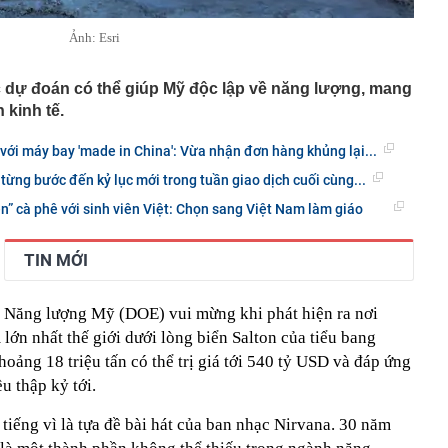
Ảnh: Esri
 dự đoán có thể giúp Mỹ độc lập về năng lượng, mang
 kinh tế.
' với máy bay 'made in China': Vừa nhận đơn hàng khủng lại...
ừng bước đến kỷ lục mới trong tuần giao dịch cuối cùng...
n” cà phê với sinh viên Việt: Chọn sang Việt Nam làm giáo
TIN MỚI
Bộ Năng lượng Mỹ (DOE) vui mừng khi phát hiện ra nơi
 lớn nhất thế giới dưới lòng biển Salton của tiểu bang
oảng 18 triệu tấn có thể trị giá tới 540 tỷ USD và đáp ứng
u thập kỷ tới.
 tiếng vì là tựa đề bài hát của ban nhạc Nirvana. 30 năm