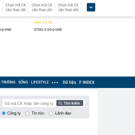
Chọn mã CK
Chọn mã CK
Chọn mã CK
cần theo dõi
cần theo dõi
cần theo dõi
Dữ liệu
F INDEX
Ị TRƯỜNG
SỐNG
LIFESTYLE
Công ty
Tin tức
Lãnh đạo