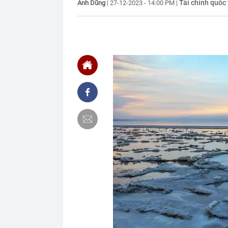
Tài chính quốc 
Anh Dũng
|
27-12-2023 - 14:00 PM
|
10:58
Xe Toyota bền
km vẫn dùng 
10:51
Việt Nam bắt 
10:49
Giá bạc leo lê
chỉ trong một
10:45
Cắt giảm, đơn 
lĩnh vực nông
10:45
Ngày 12/8 sắp
đợi khoảnh kh
10:42
Tin vào lời q
online cho con
10:41
Kỷ lục Guinne
liệu
10:41
Samsung, Appl
đang xuất hiệ
10:40
[CLIP]: Toàn 
10:36
Thông tin chấ
bay Đức