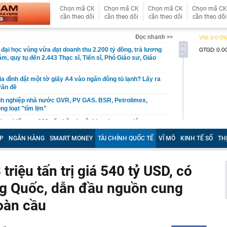
Chọn mã CK
Chọn mã CK
Chọn mã CK
Chọn mã CK
cần theo dõi
cần theo dõi
cần theo dõi
cần theo dõi
Đọc nhanh >>
 đại học vùng vừa đạt doanh thu 2.200 tỷ đồng, trả lương
m, quy tụ đến 2.443 Thạc sĩ, Tiến sĩ, Phó Giáo sư, Giáo
ia đình đặt một tờ giấy A4 vào ngăn đông tủ lạnh? Lấy ra
vấn đề
nh nghiệp nhà nước GVR, PV GAS. BSR, Petrolimex,
ng loạt "tím lịm"
loạt kiểm tra 293 căn hộ tại một khu chung cư lúc rạng
P
NGÂN HÀNG
SMART MONEY
TÀI CHÍNH QUỐC TẾ
VĨ MÔ
KINH TẾ SỐ
TH
ilk có 'biến'
 2026, mức hưởng BHYT của người lao động được quy
riệu tấn trị giá 540 tỷ USD, có
 địa và bài toán chủ quyền dữ liệu của doanh nghiệp Việt
ng Quốc, dẫn đầu nguồn cung
a tử vong đầu tiên liên quan đến đợt dịch Cyclospora
toàn cầu
 báo quan trọng đến toàn bộ khách hàng
gân hàng Agribank hiện nay