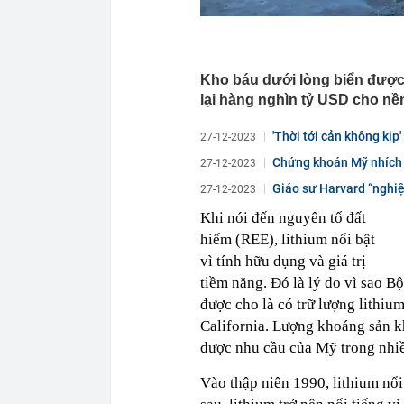
Kho báu dưới lòng biển được
lại hàng nghìn tỷ USD cho nền
'Thời tới cản không kịp
27-12-2023
Chứng khoán Mỹ nhích t
27-12-2023
Giáo sư Harvard “nghiệ
27-12-2023
dục...
Khi nói đến nguyên tố đất
hiếm (REE), lithium nổi bật
vì tính hữu dụng và giá trị
tiềm năng. Đó là lý do vì sao 
được cho là có trữ lượng lithium
California. Lượng khoáng sản kh
được nhu cầu của Mỹ trong nhiề
Vào thập niên 1990, lithium nổi