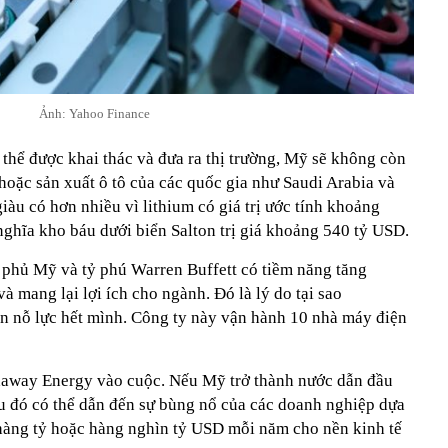
Ảnh: Yahoo Finance
 thể được khai thác và đưa ra thị trường, Mỹ sẽ không còn
hoặc sản xuất ô tô của các quốc gia như Saudi Arabia và
àu có hơn nhiều vì lithium có giá trị ước tính khoảng
ghĩa kho báu dưới biển Salton trị giá khoảng 540 tỷ USD.
 phủ Mỹ và tỷ phú Warren Buffett có tiềm năng tăng
à mang lại lợi ích cho ngành. Đó là lý do tại sao
n nỗ lực hết mình. Công ty này vận hành 10 nhà máy điện
haway Energy vào cuộc. Nếu Mỹ trở thành nước dẫn đầu
iều đó có thể dẫn đến sự bùng nổ của các doanh nghiệp dựa
i hàng tỷ hoặc hàng nghìn tỷ USD mỗi năm cho nền kinh tế